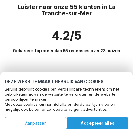
Luister naar onze 55 klanten in La
Tranche-sur-Mer
4.2/5
Gebaseerd op meer dan 55 recensies over 23 huizen
Meest populaire bestemmingen voor
vakantie
DEZE WEBSITE MAAKT GEBRUIK VAN COOKIES
Belvilla gebruikt cookies (en vergelijkbare technieken) om het
Top steden met top voorzieningen voor vakantie
gebruiksgemak van de website te vergroten en de website
persoonlijker te maken.
Vakantiehuis met tuin fontenay-sur-mer
Met deze cookies kunnen Belvilla en derde partijen u op en
Populaire voorzieningen voor vakantie in La-tranche-sur-
mogelijk ook buiten onze website volgen, advertenties
Vakantie met hond - Huisdiervriendelijke vakantiehuizen tranche-sur-
mer
afstemmen op uw interesses en u informatie laten delen via
mer
social media.
Vakantie met hond - Huisdiervriendelijke vakantiehuizen
Aanpassen
Accepteer alles
Vakantie met hond - Huisdiervriendelijke vakantiehuizen la-tranche-
Populaire steden voor vakantie in Vendee
Door op "accepteren" te klikken gaat u hiermee akkoord. Meer
sur-mer
informatie vind je in ons
cookiebeleid
.
Vakantiehuis met zwembad
Huis
Verlanglijst
Boekingen
Account