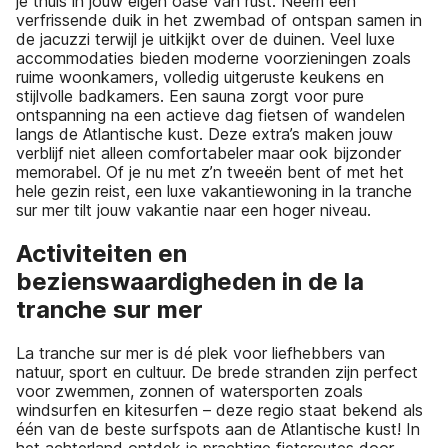
je thuis in jouw eigen oase van rust. Neem een
verfrissende duik in het zwembad of ontspan samen in
de jacuzzi terwijl je uitkijkt over de duinen. Veel luxe
accommodaties bieden moderne voorzieningen zoals
ruime woonkamers, volledig uitgeruste keukens en
stijlvolle badkamers. Een sauna zorgt voor pure
ontspanning na een actieve dag fietsen of wandelen
langs de Atlantische kust. Deze extra’s maken jouw
verblijf niet alleen comfortabeler maar ook bijzonder
memorabel. Of je nu met z’n tweeën bent of met het
hele gezin reist, een luxe vakantiewoning in la tranche
sur mer tilt jouw vakantie naar een hoger niveau.
Activiteiten en
bezienswaardigheden in de la
tranche sur mer
La tranche sur mer is dé plek voor liefhebbers van
natuur, sport en cultuur. De brede stranden zijn perfect
voor zwemmen, zonnen of watersporten zoals
windsurfen en kitesurfen – deze regio staat bekend als
één van de beste surfspots aan de Atlantische kust! In
het achterland ontdek je prachtige fietsroutes door