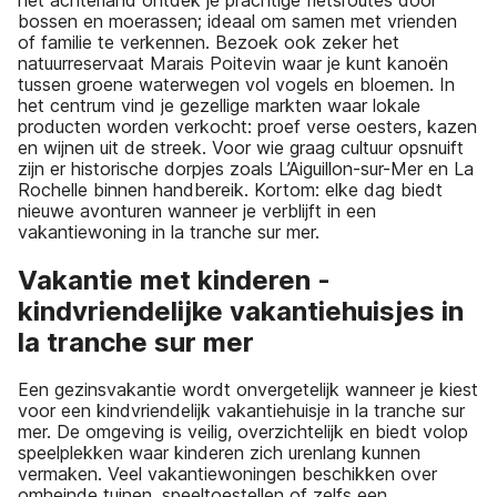
bossen en moerassen; ideaal om samen met vrienden
of familie te verkennen. Bezoek ook zeker het
natuurreservaat Marais Poitevin waar je kunt kanoën
tussen groene waterwegen vol vogels en bloemen. In
het centrum vind je gezellige markten waar lokale
producten worden verkocht: proef verse oesters, kazen
en wijnen uit de streek. Voor wie graag cultuur opsnuift
zijn er historische dorpjes zoals L’Aiguillon-sur-Mer en La
Rochelle binnen handbereik. Kortom: elke dag biedt
nieuwe avonturen wanneer je verblijft in een
vakantiewoning in la tranche sur mer.
Vakantie met kinderen -
kindvriendelijke vakantiehuisjes in
la tranche sur mer
Een gezinsvakantie wordt onvergetelijk wanneer je kiest
voor een kindvriendelijk vakantiehuisje in la tranche sur
mer. De omgeving is veilig, overzichtelijk en biedt volop
speelplekken waar kinderen zich urenlang kunnen
vermaken. Veel vakantiewoningen beschikken over
omheinde tuinen, speeltoestellen of zelfs een