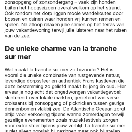
zonsopgang of zonsondergang – vaak zijn honden
buiten het hoogseizoen overal welkom op het strand.
Ook rondom het dorp liggen mooie wandelroutes door
bossen en duinen waar honden vrij kunnen rennen en
spelen. Na afloop relaxen jullie samen op het terras van
jouw vakantiewoning terwijl jullie luisteren naar het ruisen
van de zee.
De unieke charme van la tranche
sur mer
Wat maakt la tranche sur mer zo bijzonder? Het is
vooral die unieke combinatie van rustgevende natuur,
levendige dorpssfeer én authentiek Frans kustleven die
deze bestemming zo geliefd maakt bij jong én oud. Hier
ervaar je nog echt dat ongedwongen vakantiegevoel:
slenterend over lokale markten, genietend van verse
croissants bij zonsopgang of picknicken tussen geurige
dennenbomen vlakbij zee. De Atlantische Oceaan zorgt
altijd voor verkoeling tijdens warme zomerdagen terwijl
gezellige evenementen zoals muziekfestivals zorgen
voor extra sfeer tijdens jouw verblijf. La tranche sur mer
is niet alleen populair bij gezinnen maar ook bij stellen