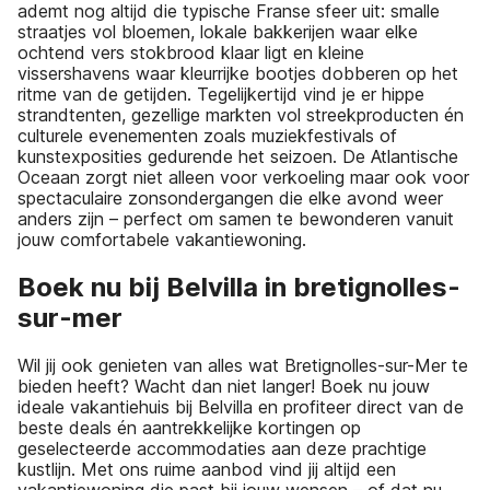
ademt nog altijd die typische Franse sfeer uit: smalle
straatjes vol bloemen, lokale bakkerijen waar elke
ochtend vers stokbrood klaar ligt en kleine
vissershavens waar kleurrijke bootjes dobberen op het
ritme van de getijden. Tegelijkertijd vind je er hippe
strandtenten, gezellige markten vol streekproducten én
culturele evenementen zoals muziekfestivals of
kunstexposities gedurende het seizoen. De Atlantische
Oceaan zorgt niet alleen voor verkoeling maar ook voor
spectaculaire zonsondergangen die elke avond weer
anders zijn – perfect om samen te bewonderen vanuit
jouw comfortabele vakantiewoning.
Boek nu bij Belvilla in bretignolles-
sur-mer
Wil jij ook genieten van alles wat Bretignolles-sur-Mer te
bieden heeft? Wacht dan niet langer! Boek nu jouw
ideale vakantiehuis bij Belvilla en profiteer direct van de
beste deals én aantrekkelijke kortingen op
geselecteerde accommodaties aan deze prachtige
kustlijn. Met ons ruime aanbod vind jij altijd een
vakantiewoning die past bij jouw wensen – of dat nu