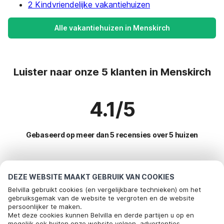
2 Kindvriendelijke vakantiehuizen
Alle vakantiehuizen in Menskirch
Luister naar onze 5 klanten in Menskirch
4.1/5
Gebaseerd op meer dan 5 recensies over 5 huizen
Meest populaire bestemmingen voor
DEZE WEBSITE MAAKT GEBRUIK VAN COOKIES
vakantie
Belvilla gebruikt cookies (en vergelijkbare technieken) om het
gebruiksgemak van de website te vergroten en de website
persoonlijker te maken.
Top steden met top voorzieningen voor vakantie
Met deze cookies kunnen Belvilla en derde partijen u op en
mogelijk ook buiten onze website volgen, advertenties
Kindvriendelijke vakantiehuizen bleckhausen