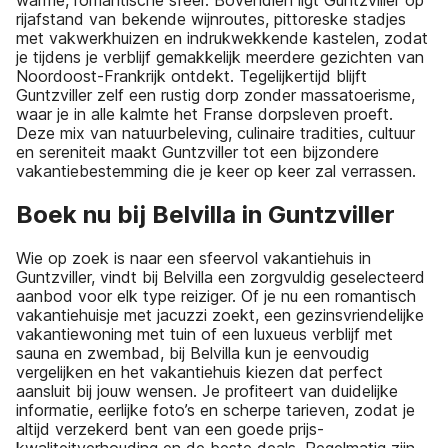
warme, romantische sfeer. Bovendien ligt Guntzviller op
rijafstand van bekende wijnroutes, pittoreske stadjes
met vakwerkhuizen en indrukwekkende kastelen, zodat
je tijdens je verblijf gemakkelijk meerdere gezichten van
Noordoost-Frankrijk ontdekt. Tegelijkertijd blijft
Guntzviller zelf een rustig dorp zonder massatoerisme,
waar je in alle kalmte het Franse dorpsleven proeft.
Deze mix van natuurbeleving, culinaire tradities, cultuur
en sereniteit maakt Guntzviller tot een bijzondere
vakantiebestemming die je keer op keer zal verrassen.
Boek nu bij Belvilla in Guntzviller
Wie op zoek is naar een sfeervol vakantiehuis in
Guntzviller, vindt bij Belvilla een zorgvuldig geselecteerd
aanbod voor elk type reiziger. Of je nu een romantisch
vakantiehuisje met jacuzzi zoekt, een gezinsvriendelijke
vakantiewoning met tuin of een luxueus verblijf met
sauna en zwembad, bij Belvilla kun je eenvoudig
vergelijken en het vakantiehuis kiezen dat perfect
aansluit bij jouw wensen. Je profiteert van duidelijke
informatie, eerlijke foto’s en scherpe tarieven, zodat je
altijd verzekerd bent van een goede prijs-
kwaliteitverhouding en de beste deals. Regelmatig zijn