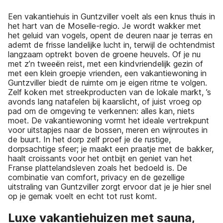
Een vakantiehuis in Guntzviller voelt als een knus thuis in
het hart van de Moselle-regio. Je wordt wakker met
het geluid van vogels, opent de deuren naar je terras en
ademt de frisse landelijke lucht in, terwijl de ochtendmist
langzaam optrekt boven de groene heuvels. Of je nu
met z’n tweeën reist, met een kindvriendelijk gezin of
met een klein groepje vrienden, een vakantiewoning in
Guntzviller biedt de ruimte om je eigen ritme te volgen.
Zelf koken met streekproducten van de lokale markt, ’s
avonds lang natafelen bij kaarslicht, of juist vroeg op
pad om de omgeving te verkennen: alles kan, niets
moet. De vakantiewoning vormt het ideale vertrekpunt
voor uitstapjes naar de bossen, meren en wijnroutes in
de buurt. In het dorp zelf proef je de rustige,
dorpsachtige sfeer; je maakt een praatje met de bakker,
haalt croissants voor het ontbijt en geniet van het
Franse plattelandsleven zoals het bedoeld is. De
combinatie van comfort, privacy en de gezellige
uitstraling van Guntzviller zorgt ervoor dat je je hier snel
op je gemak voelt en echt tot rust komt.
Luxe vakantiehuizen met sauna,