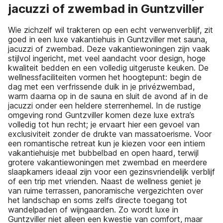
jacuzzi of zwembad in Guntzviller
Wie zichzelf wil trakteren op een echt verwenverblijf, zit
goed in een luxe vakantiehuis in Guntzviller met sauna,
jacuzzi of zwembad. Deze vakantiewoningen zijn vaak
stijlvol ingericht, met veel aandacht voor design, hoge
kwaliteit bedden en een volledig uitgeruste keuken. De
wellnessfaciliteiten vormen het hoogtepunt: begin de
dag met een verfrissende duik in je privézwembad,
warm daarna op in de sauna en sluit de avond af in de
jacuzzi onder een heldere sterrenhemel. In de rustige
omgeving rond Guntzviller komen deze luxe extra’s
volledig tot hun recht; je ervaart hier een gevoel van
exclusiviteit zonder de drukte van massatoerisme. Voor
een romantische retreat kun je kiezen voor een intiem
vakantiehuisje met bubbelbad en open haard, terwijl
grotere vakantiewoningen met zwembad en meerdere
slaapkamers ideaal zijn voor een gezinsvriendelijk verblijf
of een trip met vrienden. Naast de wellness geniet je
van ruime terrassen, panoramische vergezichten over
het landschap en soms zelfs directe toegang tot
wandelpaden of wijngaarden. Zo wordt luxe in
Guntzviller niet alleen een kwestie van comfort, maar