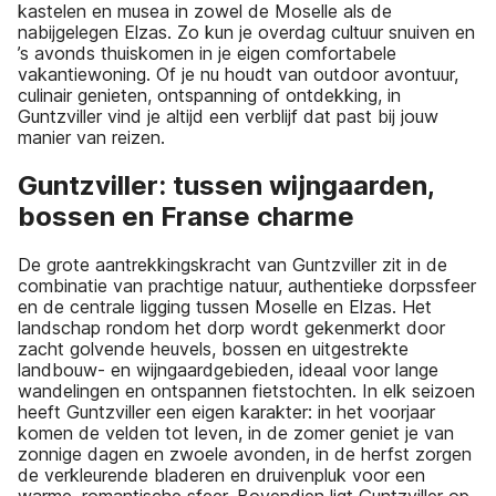
kastelen en musea in zowel de Moselle als de
nabijgelegen Elzas. Zo kun je overdag cultuur snuiven en
’s avonds thuiskomen in je eigen comfortabele
vakantiewoning. Of je nu houdt van outdoor avontuur,
culinair genieten, ontspanning of ontdekking, in
Guntzviller vind je altijd een verblijf dat past bij jouw
manier van reizen.
Guntzviller: tussen wijngaarden,
bossen en Franse charme
De grote aantrekkingskracht van Guntzviller zit in de
combinatie van prachtige natuur, authentieke dorpssfeer
en de centrale ligging tussen Moselle en Elzas. Het
landschap rondom het dorp wordt gekenmerkt door
zacht golvende heuvels, bossen en uitgestrekte
landbouw- en wijngaardgebieden, ideaal voor lange
wandelingen en ontspannen fietstochten. In elk seizoen
heeft Guntzviller een eigen karakter: in het voorjaar
komen de velden tot leven, in de zomer geniet je van
zonnige dagen en zwoele avonden, in de herfst zorgen
de verkleurende bladeren en druivenpluk voor een