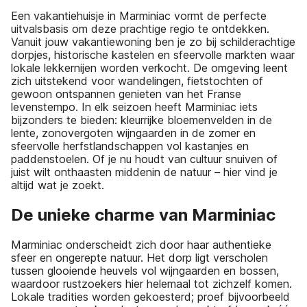
Een vakantiehuisje in Marminiac vormt de perfecte
uitvalsbasis om deze prachtige regio te ontdekken.
Vanuit jouw vakantiewoning ben je zo bij schilderachtige
dorpjes, historische kastelen en sfeervolle markten waar
lokale lekkernijen worden verkocht. De omgeving leent
zich uitstekend voor wandelingen, fietstochten of
gewoon ontspannen genieten van het Franse
levenstempo. In elk seizoen heeft Marminiac iets
bijzonders te bieden: kleurrijke bloemenvelden in de
lente, zonovergoten wijngaarden in de zomer en
sfeervolle herfstlandschappen vol kastanjes en
paddenstoelen. Of je nu houdt van cultuur snuiven of
juist wilt onthaasten middenin de natuur – hier vind je
altijd wat je zoekt.
De unieke charme van Marminiac
Marminiac onderscheidt zich door haar authentieke
sfeer en ongerepte natuur. Het dorp ligt verscholen
tussen glooiende heuvels vol wijngaarden en bossen,
waardoor rustzoekers hier helemaal tot zichzelf komen.
Lokale tradities worden gekoesterd; proef bijvoorbeeld