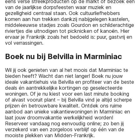
eens verse streekproducten op de markt of bezoek één
van de jaarlijkse dorpsfeesten waar muziek en
gezelligheid centraal staan. Ook cultuurliefhebbers
komen aan hun trekken dankzij nabijgelegen kastelen,
middeleeuwse stadjes zoals Gourdon en schilderachtige
riviertjes die uitnodigen tot picknicken of kanoën. Hier
ervaar je Frankrijk zoals het bedoeld is: puur, gastvrij en
vol verrassingen.
Boek nu bij Belvilla in Marminiac
Wil jij ook genieten van al het moois dat Marminiac te
bieden heeft? Wacht dan niet langer! Boek nu jouw
ideale vakantiehuis via Belvilla en profiteer van de beste
deals én aantrekkelijke kortingen op geselecteerde
woningen. Of je nu kiest voor een last minute booking
of alvast vooruit plant – bij Belvilla vind je altijd scherpe
prijzen én betrouwbare kwaliteit. Ontdek ons ruime
aanbod aan unieke vakantiewoningen in Marminiac en
laat jouw droomvakantie werkelijkheid worden!
Reserveer vandaag nog eenvoudig online; zo ben jij
verzekerd van een zorgeloos verblijf op één van de
mooiste plekken van Midden-Frankrijk.