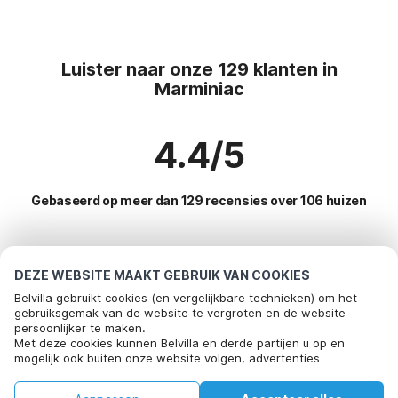
Luister naar onze 129 klanten in
Marminiac
4.4/5
Gebaseerd op meer dan 129 recensies over 106 huizen
Meest populaire bestemmingen voor
DEZE WEBSITE MAAKT GEBRUIK VAN COOKIES
vakantie
Belvilla gebruikt cookies (en vergelijkbare technieken) om het
gebruiksgemak van de website te vergroten en de website
persoonlijker te maken.
Top steden met top voorzieningen voor vakantie
Met deze cookies kunnen Belvilla en derde partijen u op en
mogelijk ook buiten onze website volgen, advertenties
Kindvriendelijke vakantiehuizen saint-marcel-dardeche
Populaire voorzieningen voor vakantie in Marminiac
afstemmen op uw interesses en u informatie laten delen via
Kindvriendelijke vakantiehuizen saint-martin-dardeche
social media.
Kindvriendelijke vakantiehuizen