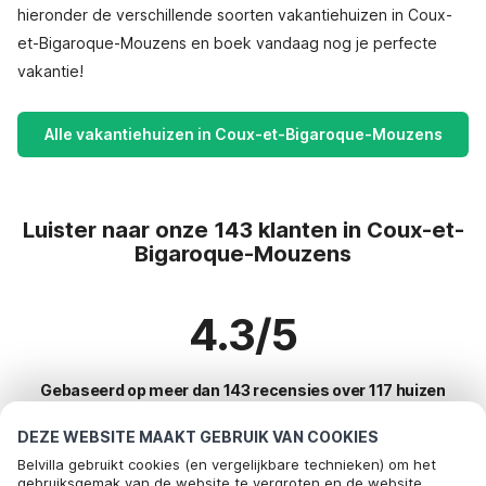
hieronder de verschillende soorten vakantiehuizen in Coux-
et-Bigaroque-Mouzens en boek vandaag nog je perfecte
vakantie!
Alle vakantiehuizen in Coux-et-Bigaroque-Mouzens
Luister naar onze 143 klanten in Coux-et-
Bigaroque-Mouzens
4.3/5
Gebaseerd op meer dan 143 recensies over 117 huizen
DEZE WEBSITE MAAKT GEBRUIK VAN COOKIES
Belvilla gebruikt cookies (en vergelijkbare technieken) om het
Meest populaire bestemmingen voor
gebruiksgemak van de website te vergroten en de website