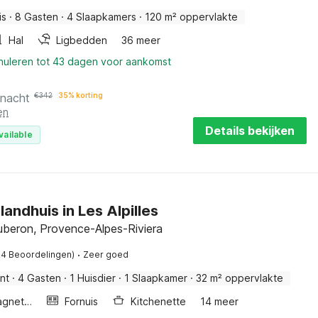
is
·
8 Gasten
·
4 Slaapkamers
·
120 m² oppervlakte
Hal
Ligbedden
36 meer
nnuleren tot 43 dagen voor aankomst
 nacht
€
342
35% korting
en
Details bekijken
vailable
landhuis in Les Alpilles
uberon, Provence-Alpes-Riviera
·
24 Beoordelingen)
Zeer goed
nt
·
4 Gasten
·
1 Huisdier
·
1 Slaapkamer
·
32 m² oppervlakte
Combimagnetron
Fornuis
Kitchenette
14 meer