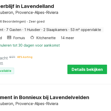
erblijf in Lavendelland
Luberon, Provence-Alpes-Riviera
·
16 Beoordelingen)
Zeer goed
nt
·
7 Gasten
·
1 Huisdier
·
2 Slaapkamers
·
53 m² oppervlakte
d
Fornuis
Kitchenette
14 meer
nnuleren tot 30 dagen voor aankomst
nacht
€
171
48% korting
en
Details bekijken
vailable
ment in Bonnieux bij Lavendelvelden
Luberon, Provence-Alpes-Riviera