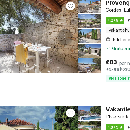
Provenç
Gordes, Lu
4.2 / 5
(
Vakantiehu
Kitchene
Gratis a
€
83
per 
+
extra kost
Kids zone a
Vakantie
L'Isle-sur-
4.3 / 5
(