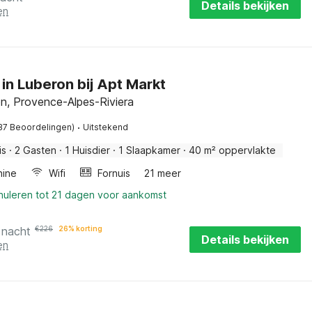
Details bekijken
en
in Luberon bij Apt Markt
on, Provence-Alpes-Riviera
·
37 Beoordelingen)
Uitstekend
is
·
2 Gasten
·
1 Huisdier
·
1 Slaapkamer
·
40 m² oppervlakte
ine
Wifi
Fornuis
21 meer
nnuleren tot 21 dagen voor aankomst
 nacht
€
226
26% korting
Details bekijken
en