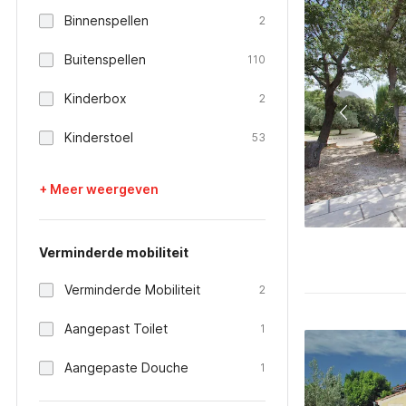
Binnenspellen
2
Buitenspellen
110
Kinderbox
2
Kinderstoel
53
+ Meer weergeven
Verminderde mobiliteit
Verminderde Mobiliteit
2
Aangepast Toilet
1
Aangepaste Douche
1