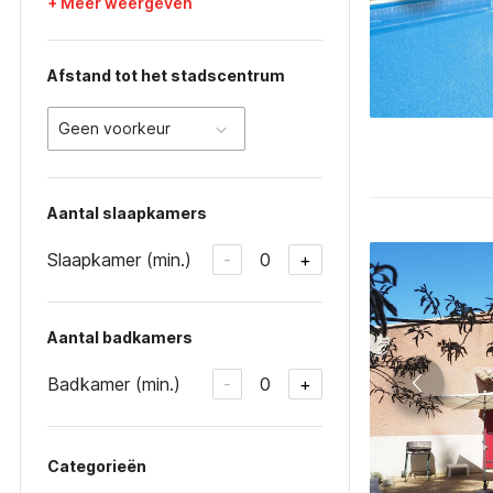
+ Meer weergeven
Afstand tot het stadscentrum
Geen voorkeur
Aantal slaapkamers
Slaapkamer (min.)
0
-
+
Aantal badkamers
Badkamer (min.)
0
-
+
Categorieën