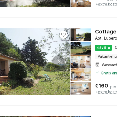
+
extra kost
Cottage 
Apt, Luber
4.5 / 5
(
Vakantiehu
Wasmach
Gratis a
€
160
per
+
extra kost