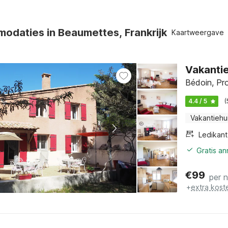
odaties in Beaumettes, Frankrijk
Kaartweergave
Vakantie
Bédoin, Pro
4.4 / 5
(
Vakantiehu
Ledikant
Gratis a
€
99
per 
+
extra kost