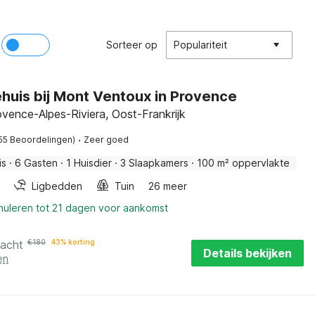
Sorteer op
Populariteit
huis bij Mont Ventoux in Provence
vence-Alpes-Riviera, Oost-Frankrijk
·
55 Beoordelingen)
Zeer goed
is
·
6 Gasten
·
1 Huisdier
·
3 Slaapkamers
·
100 m² oppervlakte
Ligbedden
Tuin
26 meer
nnuleren tot 21 dagen voor aankomst
nacht
€
180
43% korting
Details bekijken
en