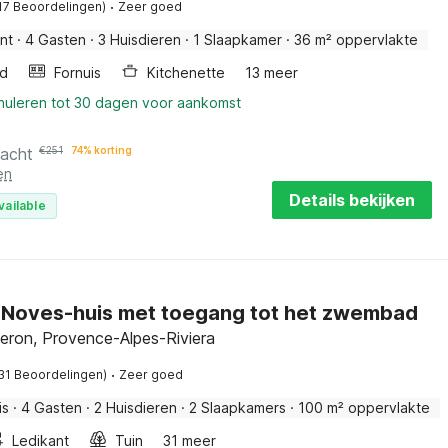
·
17 Beoordelingen)
Zeer goed
nt
·
4 Gasten
·
3 Huisdieren
·
1 Slaapkamer
·
36 m² oppervlakte
d
Fornuis
Kitchenette
13 meer
nnuleren tot 30 dagen voor aankomst
nacht
€
251
74% korting
en
Details bekijken
vailable
g Noves-huis met toegang tot het zwembad
eron, Provence-Alpes-Riviera
·
31 Beoordelingen)
Zeer goed
is
·
4 Gasten
·
2 Huisdieren
·
2 Slaapkamers
·
100 m² oppervlakte
Ledikant
Tuin
31 meer