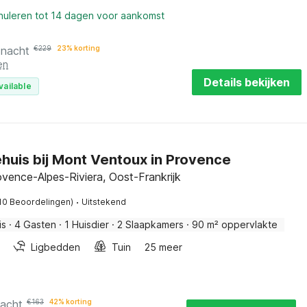
nnuleren tot 14 dagen voor aankomst
 nacht
€
229
23% korting
en
Details bekijken
vailable
huis bij Mont Ventoux in Provence
vence-Alpes-Riviera, Oost-Frankrijk
·
10 Beoordelingen)
Uitstekend
is
·
4 Gasten
·
1 Huisdier
·
2 Slaapkamers
·
90 m² oppervlakte
Ligbedden
Tuin
25 meer
nacht
€
163
42% korting