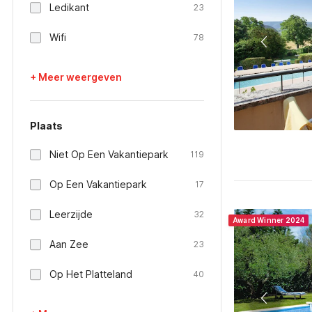
Ledikant
23
Wifi
78
+ Meer weergeven
Plaats
Niet Op Een Vakantiepark
119
Op Een Vakantiepark
17
Leerzijde
32
Award Winner 2024
Aan Zee
23
Op Het Platteland
40