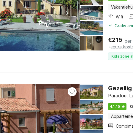
Vakantiehu
Wifi
Gratis a
€
215
per
+
extra kost
Kids zone a
Gezellig 
Paradou, L
4.1 / 5
(
Apparteme