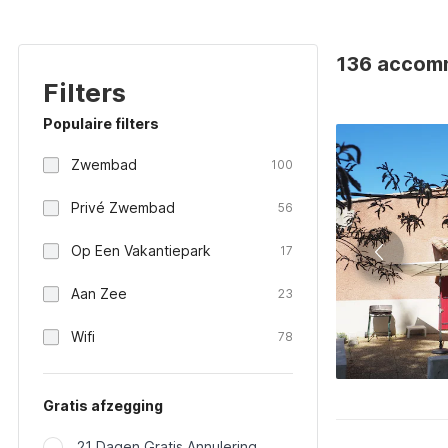
136 accomm
Filters
Populaire filters
Zwembad
100
Privé Zwembad
56
Op Een Vakantiepark
17
Aan Zee
23
Wifi
78
Gratis afzegging
21 Dagen Gratis Annulering