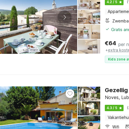
4.2 / 5
(
Apparteme
Zwemba
Gratis a
€
64
per 
+
extra kost
Kids zone a
Gezelli
Noves, Lub
4.3 / 5
(
Vakantiehu
Wifi