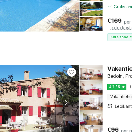
Gratis a
€
169
per
+
extra kost
Kids zone a
Vakantie
Bédoin, Pro
4.7 / 5
(
Vakantiehu
Ledikant
€
96
per 