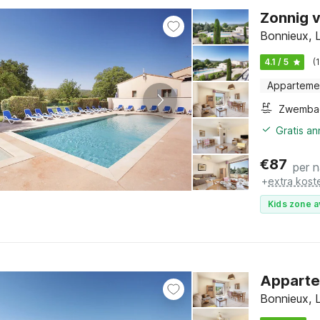
Zonnig v
Bonnieux, 
4.1 / 5
(
Apparteme
Zwemba
Gratis a
€
87
per 
+
extra kost
Kids zone a
Apparte
Bonnieux, 