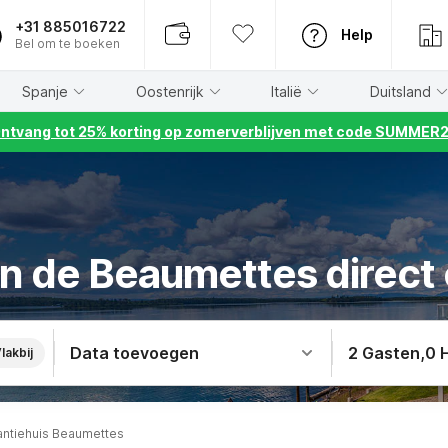
+31 885016722
Help
Bel om te boeken
Spanje
Oostenrijk
Italië
Duitsland
ntvang tot 25% korting op zomerverblijven met code SUMMER
in de Beaumettes direct
Data toevoegen
2 Gasten
,
0 
lakbij
antiehuis Beaumettes