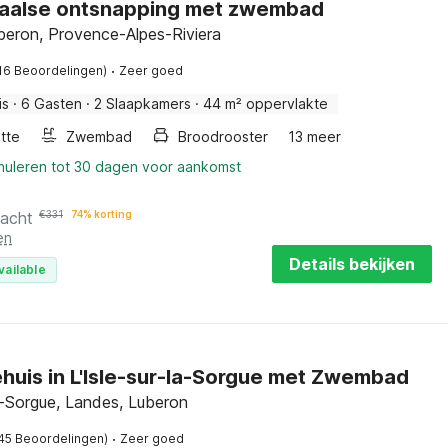
aalse ontsnapping met zwembad
beron, Provence-Alpes-Riviera
·
16 Beoordelingen)
Zeer goed
is
·
6 Gasten
·
2 Slaapkamers
·
44 m² oppervlakte
tte
Zwembad
Broodrooster
13 meer
nnuleren tot 30 dagen voor aankomst
nacht
€
331
74% korting
en
Details bekijken
vailable
huis in L'Isle-sur-la-Sorgue met Zwembad
la-Sorgue, Landes, Luberon
·
45 Beoordelingen)
Zeer goed