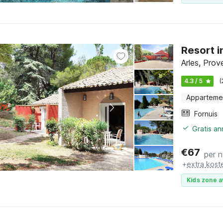
Resort 
Arles, Prov
4.3 / 5
(
Apparteme
Fornuis
Gratis a
€
67
per 
+
extra kost
Kids zone a