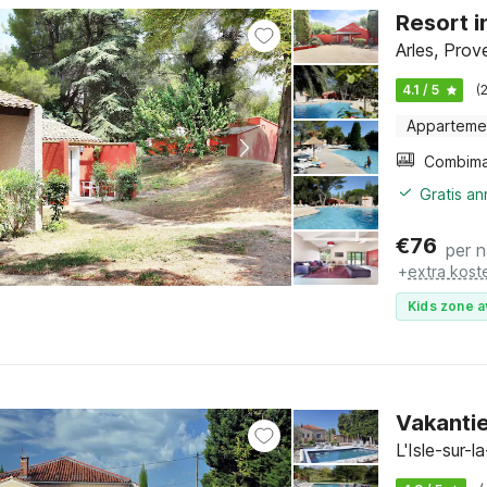
Resort i
Arles, Prov
4.1 / 5
(
Apparteme
Gratis a
€
76
per 
+
extra kost
Kids zone a
Vakantie
L'Isle-sur-