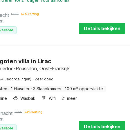
nnuleren tot 21 dagen voor aankomst
nacht
€
189
47% korting
en
Details bekijken
vailable
oten villa in Lirac
uedoc-Roussillon, Oost-Frankrijk
·
54 Beoordelingen)
Zeer goed
sten
·
1 Huisdier
·
3 Slaapkamers
·
100 m² oppervlakte
ine
Wasbak
Wifi
21 meer
 nacht
€
295
24% korting
en
Details bekijken
vailable