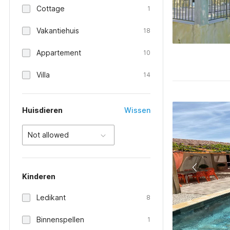
Cottage
1
Vakantiehuis
18
Appartement
10
Villa
14
Huisdieren
Wissen
Not allowed
Kinderen
Ledikant
8
Binnenspellen
1