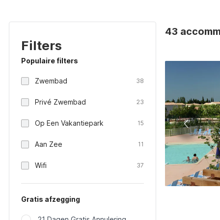
43 accommo
Filters
Populaire filters
Zwembad
38
Privé Zwembad
23
Op Een Vakantiepark
15
Aan Zee
11
Wifi
37
Gratis afzegging
21 Dagen Gratis Annulering