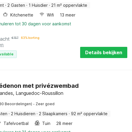
nt
·
2 Gasten
·
1 Huisdier
·
21 m² oppervlakte
Kitchenette
Wifi
13 meer
nnuleren tot 30 dagen voor aankomst
nacht
€
157
63% korting
en
Details bekijken
vailable
n Lédenon met privézwembad
andes, Languedoc-Roussillon
·
80 Beoordelingen)
Zeer goed
sten
·
2 Huisdieren
·
2 Slaapkamers
·
92 m² oppervlakte
Tafelvoetbal
Tuin
28 meer