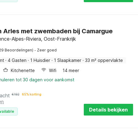
in Arles met zwembaden bij Camargue
ence-Alpes-Riviera, Oost-Frankrijk
·
29 Beoordelingen)
Zeer goed
nt
·
4 Gasten
·
1 Huisdier
·
1 Slaapkamer
·
33 m² oppervlakte
Kitchenette
Wifi
14 meer
nnuleren tot 30 dagen voor aankomst
nacht
€
192
65% korting
en
Details bekijken
vailable