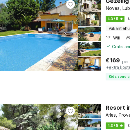
Gezelli
Noves, Lub
4.3 / 5
(
Vakantiehu
Wifi
Gratis a
€
169
per
+
extra kost
Kids zone a
Resort 
Arles, Prov
4.3 / 5
(