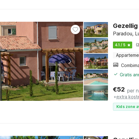
Gezellig 
Paradou, L
4.1 / 5
(
Apparteme
Gratis a
€
52
per 
+
extra kost
Kids zone a