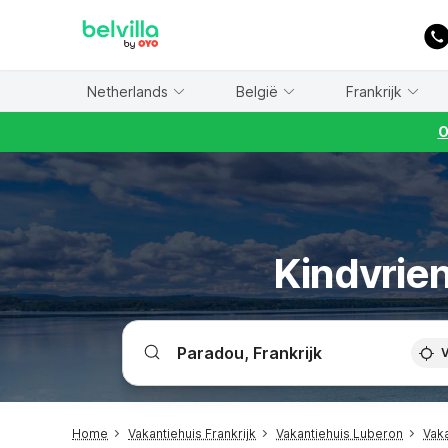
WIZARD MEMBER
Netherlands
België
Frankrijk
O
Kindvrien
V
Home
Vakantiehuis Frankrijk
Vakantiehuis Luberon
Vak