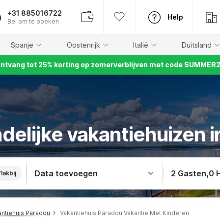
+31 885016722
Help
Bel om te boeken
Spanje
Oostenrijk
Italië
Duitsland
ntvang tot 25% korting op zomerverblijven met code SUMMER
delijke vakantiehuizen 
Data toevoegen
2 Gasten
,
0 
lakbij
antiehuis Paradou
Vakantiehuis Paradou Vakantie Met Kinderen