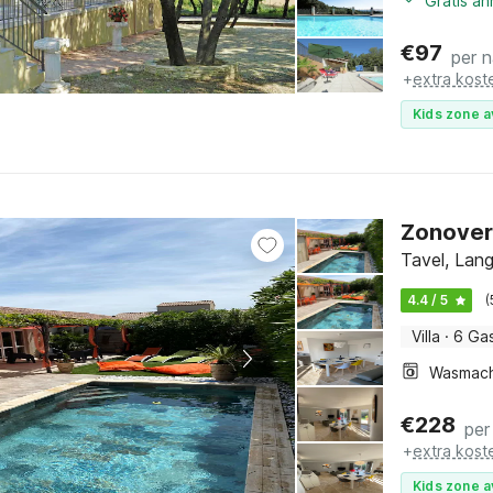
Gratis a
€
97
per 
+
extra kost
Kids zone a
Zonoverg
Tavel, Lang
4.4 / 5
(
Villa
·
6 Ga
Wasmach
€
228
per
+
extra kost
Kids zone a