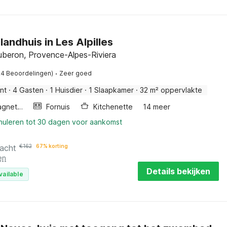
landhuis in Les Alpilles
uberon, Provence-Alpes-Riviera
·
24 Beoordelingen)
Zeer goed
nt
·
4 Gasten
·
1 Huisdier
·
1 Slaapkamer
·
32 m² oppervlakte
Combimagnetron
Fornuis
Kitchenette
14 meer
nnuleren tot 30 dagen voor aankomst
nacht
€
162
67% korting
en
Details bekijken
vailable