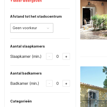
+ Meer weergeven
Afstand tot het stadscentrum
Geen voorkeur
Aantal slaapkamers
Slaapkamer (min.)
0
-
+
Aantal badkamers
Badkamer (min.)
0
-
+
Categorieën