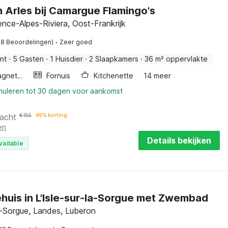
n Arles bij Camargue Flamingo's
ence-Alpes-Riviera, Oost-Frankrijk
·
28 Beoordelingen)
Zeer goed
nt
·
5 Gasten
·
1 Huisdier
·
2 Slaapkamers
·
36 m² oppervlakte
Combimagnetron
Fornuis
Kitchenette
14 meer
nnuleren tot 30 dagen voor aankomst
nacht
€
155
49% korting
en
Details bekijken
vailable
huis in L'Isle-sur-la-Sorgue met Zwembad
la-Sorgue, Landes, Luberon