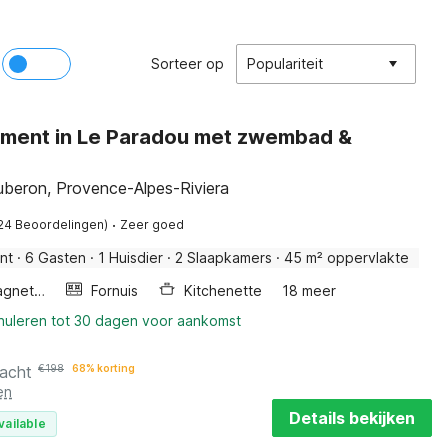
Sorteer op
Populariteit
ment in Le Paradou met zwembad &
uberon, Provence-Alpes-Riviera
·
24 Beoordelingen)
Zeer goed
nt
·
6 Gasten
·
1 Huisdier
·
2 Slaapkamers
·
45 m² oppervlakte
Combimagnetron
Fornuis
Kitchenette
18 meer
nnuleren tot 30 dagen voor aankomst
nacht
€
198
68% korting
en
Details bekijken
vailable