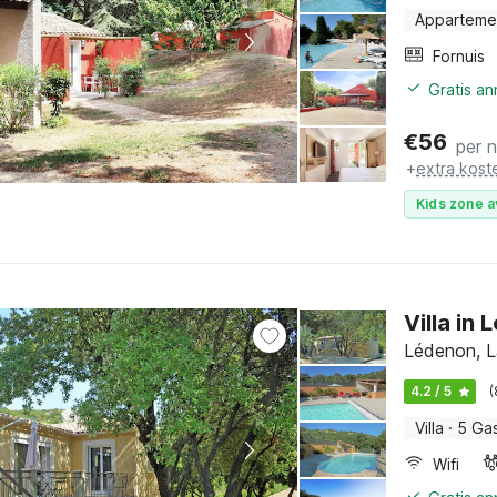
Apparteme
Fornuis
Gratis a
€
56
per 
+
extra kost
Kids zone a
Villa i
Lédenon, L
4.2 / 5
(
Villa
·
5 Ga
Wifi