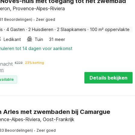
g Noves-huis met toegang tot het zwembad
eron, Provence-Alpes-Riviera
·
31 Beoordelingen)
Zeer goed
is
·
4 Gasten
·
2 Huisdieren
·
2 Slaapkamers
·
100 m² oppervlakte
Ledikant
Tuin
31 meer
nnuleren tot 14 dagen voor aankomst
 nacht
€
229
23% korting
en
Details bekijken
vailable
in Arles met zwembaden bij Camargue
ence-Alpes-Riviera, Oost-Frankrijk
·
33 Beoordelingen)
Zeer goed