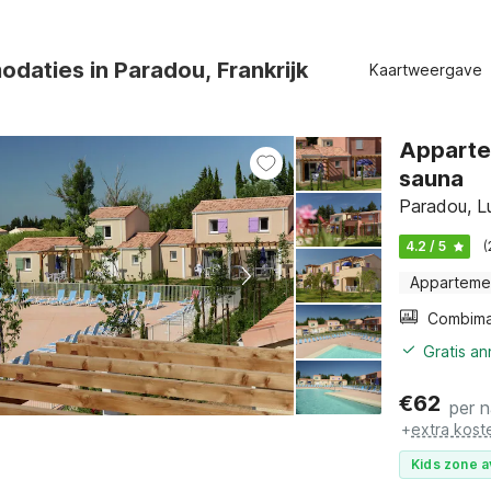
daties in Paradou, Frankrijk
Kaartweergave
Apparte
sauna
Paradou, L
4.2 / 5
(
Apparteme
Gratis a
€
62
per 
+
extra kost
Kids zone a