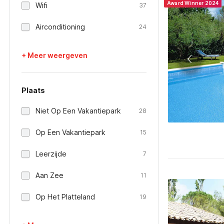
Award Winner 2024
Wifi
37
Airconditioning
24
+ Meer weergeven
Plaats
Niet Op Een Vakantiepark
28
Op Een Vakantiepark
15
Leerzijde
7
Aan Zee
11
Op Het Platteland
19