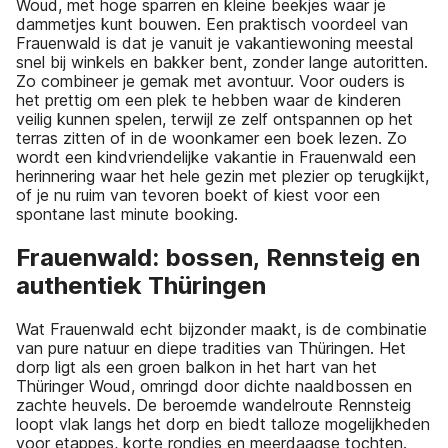
Woud, met hoge sparren en kleine beekjes waar je
dammetjes kunt bouwen. Een praktisch voordeel van
Frauenwald is dat je vanuit je vakantiewoning meestal
snel bij winkels en bakker bent, zonder lange autoritten.
Zo combineer je gemak met avontuur. Voor ouders is
het prettig om een plek te hebben waar de kinderen
veilig kunnen spelen, terwijl ze zelf ontspannen op het
terras zitten of in de woonkamer een boek lezen. Zo
wordt een kindvriendelijke vakantie in Frauenwald een
herinnering waar het hele gezin met plezier op terugkijkt,
of je nu ruim van tevoren boekt of kiest voor een
spontane last minute booking.
Frauenwald: bossen, Rennsteig en
authentiek Thüringen
Wat Frauenwald echt bijzonder maakt, is de combinatie
van pure natuur en diepe tradities van Thüringen. Het
dorp ligt als een groen balkon in het hart van het
Thüringer Woud, omringd door dichte naaldbossen en
zachte heuvels. De beroemde wandelroute Rennsteig
loopt vlak langs het dorp en biedt talloze mogelijkheden
voor etappes, korte rondjes en meerdaagse tochten.