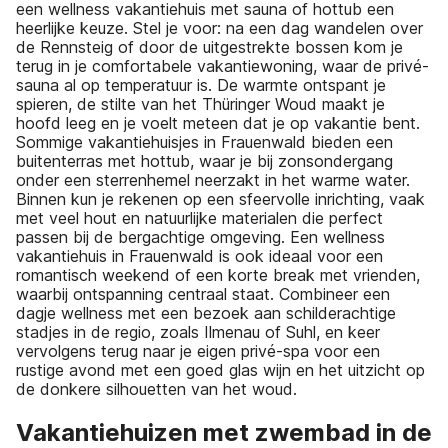
een wellness vakantiehuis met sauna of hottub een
heerlijke keuze. Stel je voor: na een dag wandelen over
de Rennsteig of door de uitgestrekte bossen kom je
terug in je comfortabele vakantiewoning, waar de privé-
sauna al op temperatuur is. De warmte ontspant je
spieren, de stilte van het Thüringer Woud maakt je
hoofd leeg en je voelt meteen dat je op vakantie bent.
Sommige vakantiehuisjes in Frauenwald bieden een
buitenterras met hottub, waar je bij zonsondergang
onder een sterrenhemel neerzakt in het warme water.
Binnen kun je rekenen op een sfeervolle inrichting, vaak
met veel hout en natuurlijke materialen die perfect
passen bij de bergachtige omgeving. Een wellness
vakantiehuis in Frauenwald is ook ideaal voor een
romantisch weekend of een korte break met vrienden,
waarbij ontspanning centraal staat. Combineer een
dagje wellness met een bezoek aan schilderachtige
stadjes in de regio, zoals Ilmenau of Suhl, en keer
vervolgens terug naar je eigen privé-spa voor een
rustige avond met een goed glas wijn en het uitzicht op
de donkere silhouetten van het woud.
Vakantiehuizen met zwembad in de