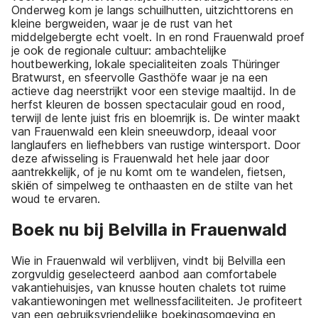
Onderweg kom je langs schuilhutten, uitzichttorens en
kleine bergweiden, waar je de rust van het
middelgebergte echt voelt. In en rond Frauenwald proef
je ook de regionale cultuur: ambachtelijke
houtbewerking, lokale specialiteiten zoals Thüringer
Bratwurst, en sfeervolle Gasthöfe waar je na een
actieve dag neerstrijkt voor een stevige maaltijd. In de
herfst kleuren de bossen spectaculair goud en rood,
terwijl de lente juist fris en bloemrijk is. De winter maakt
van Frauenwald een klein sneeuwdorp, ideaal voor
langlaufers en liefhebbers van rustige wintersport. Door
deze afwisseling is Frauenwald het hele jaar door
aantrekkelijk, of je nu komt om te wandelen, fietsen,
skiën of simpelweg te onthaasten en de stilte van het
woud te ervaren.
Boek nu bij Belvilla in Frauenwald
Wie in Frauenwald wil verblijven, vindt bij Belvilla een
zorgvuldig geselecteerd aanbod aan comfortabele
vakantiehuisjes, van knusse houten chalets tot ruime
vakantiewoningen met wellnessfaciliteiten. Je profiteert
van een gebruiksvriendelijke boekingsomgeving en