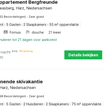
appartement Bergfreunde
easberg, Harz, Niedersachsen
·
(62 Beoordelingen)
Zeer goed
nt
·
5 Gasten
·
2 Slaapkamers
·
55 m² oppervlakte
Fornuis
douche
21 meer
nnuleren tot 21 dagen voor aankomst
 nacht
€
112
8% korting
Details bekijken
en
nende skivakantie
 Harz, Niedersachsen
·
(98 Beoordelingen)
Zeer goed
nt
·
5 Gasten
·
2 Huisdieren
·
2 Slaapkamers
·
75 m² oppervlakte