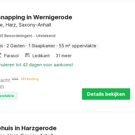
snapping in Wernigerode
e, Harz, Saxony-Anhalt
·
55 Beoordelingen)
Uitstekend
is
·
2 Gasten
·
1 Slaapkamer
·
55 m² oppervlakte
Parasol
Ledikant
31 meer
nnuleren tot 43 dagen voor aankomst
nacht
€
99
14% korting
en
Details bekijken
vailable
ehuis in Harzgerode