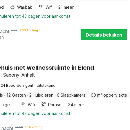
ed
Wasbak
Wifi
21 meer
nnuleren tot 43 dagen voor aankomst
nacht
€
99
28% korting
Details bekijken
en
huis met wellnessruimte in Elend
z, Saxony-Anhalt
·
124 Beoordelingen)
Uitstekend
is
·
12 Gasten
·
2 Huisdieren
·
6 Slaapkamers
·
160 m² oppervlakte
Wellness algemeen
Wifi
Parasol
34 meer
nnuleren tot 43 dagen voor aankomst
r nacht
€
556
16% korting