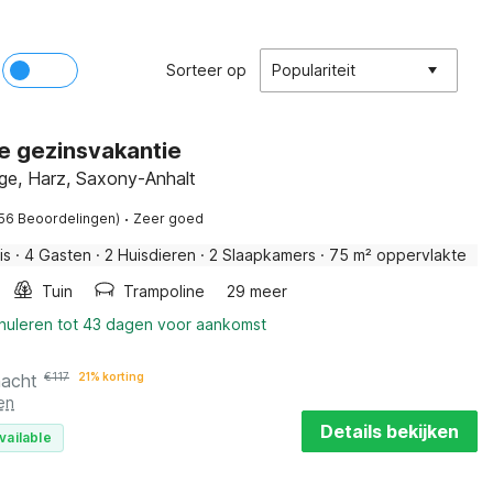
Sorteer op
Populariteit
e gezinsvakantie
ge, Harz, Saxony-Anhalt
·
(56 Beoordelingen)
Zeer goed
is
·
4 Gasten
·
2 Huisdieren
·
2 Slaapkamers
·
75 m² oppervlakte
Tuin
Trampoline
29 meer
nnuleren tot 43 dagen voor aankomst
nacht
€
117
21% korting
en
Details bekijken
vailable