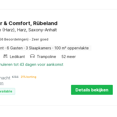
r & Comfort, Rübeland
e (Harz), Harz, Saxony-Anhalt
·
(56 Beoordelingen)
Zeer goed
nt
·
6 Gasten
·
3 Slaapkamers
·
100 m² oppervlakte
Ledikant
Trampoline
52 meer
nnuleren tot 43 dagen voor aankomst
 nacht
€
156
21% korting
en
Details bekijken
vailable