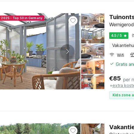
Tuinont
r 2025 - Top 50 in Germany
Wernigerod
4.5 / 5
(
Vakantiehu
Wifi
Gratis a
€
85
per 
+
extra kost
Kids zone a
Vakanti