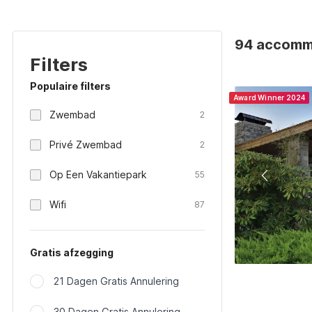
94 accommo
Filters
Populaire filters
Award Winner 2024
Zwembad
2
Privé Zwembad
2
Op Een Vakantiepark
55
Wifi
87
Gratis afzegging
21 Dagen Gratis Annulering
30 Dagen Gratis Annulering