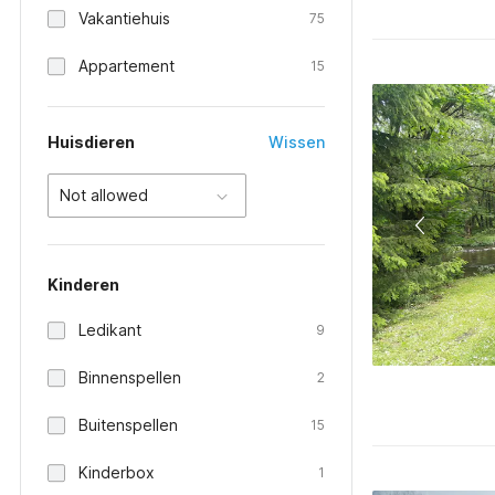
Vakantiehuis
75
Appartement
15
Huisdieren
Wissen
Not allowed
Kinderen
Ledikant
9
Binnenspellen
2
Buitenspellen
15
Kinderbox
1