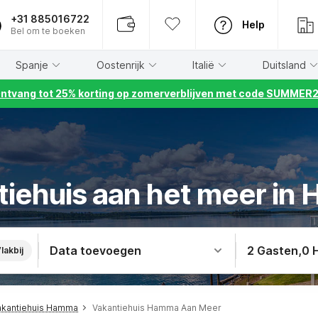
+31 885016722
Help
Bel om te boeken
Spanje
Oostenrijk
Italië
Duitsland
ntvang tot 25% korting op zomerverblijven met code SUMMER
tiehuis aan het meer in
Data toevoegen
2 Gasten
,
0 
lakbij
akantiehuis Hamma
Vakantiehuis Hamma Aan Meer