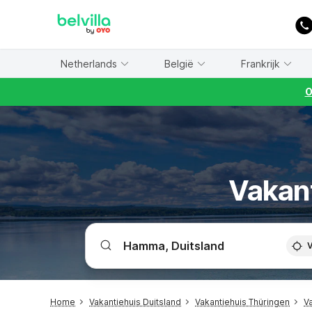
WIZARD MEMBER
Netherlands
België
Frankrijk
O
Vakan
V
Home
Vakantiehuis Duitsland
Vakantiehuis Thüringen
V