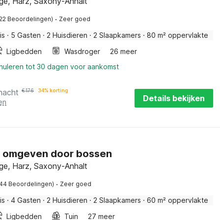
ge, Harz, Saxony-Anhalt
·
(22 Beoordelingen)
Zeer goed
is
·
5 Gasten
·
2 Huisdieren
·
2 Slaapkamers
·
80 m² oppervlakte
Ligbedden
Wasdroger
26 meer
nnuleren tot 30 dagen voor aankomst
nacht
€
176
34% korting
Details bekijken
en
 omgeven door bossen
ge, Harz, Saxony-Anhalt
·
(44 Beoordelingen)
Zeer goed
is
·
4 Gasten
·
2 Huisdieren
·
2 Slaapkamers
·
60 m² oppervlakte
Ligbedden
Tuin
27 meer