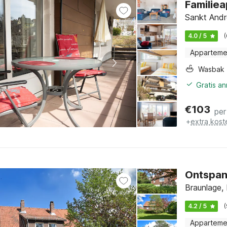
Familie
Sankt Andr
4.0 / 5
Apparteme
Wasbak
Gratis a
€
103
per
+
extra kost
Ontspan
Braunlage,
4.2 / 5
Apparteme