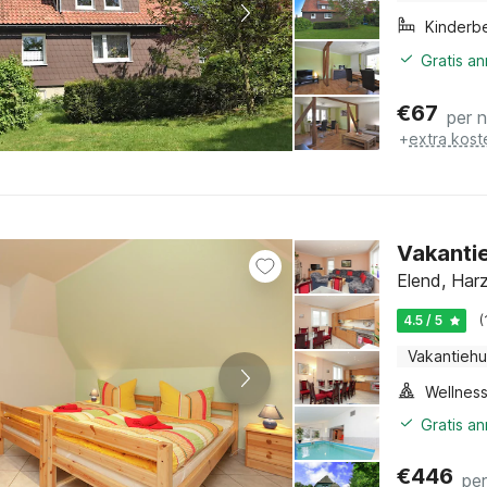
Kinderb
Gratis a
€
67
per 
+
extra kost
Vakantie
Elend, Har
4.5 / 5
(
Vakantiehu
Gratis a
€
446
pe