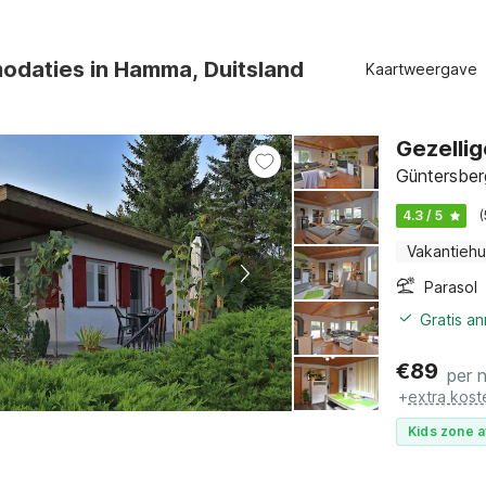
daties in Hamma, Duitsland
Kaartweergave
Gezellig
Güntersber
4.3 / 5
Vakantiehu
Parasol
Gratis a
€
89
per 
+
extra kost
Kids zone a