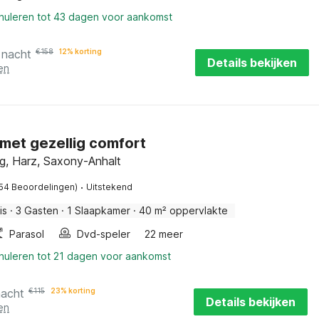
nnuleren tot 43 dagen voor aankomst
 nacht
€
158
12% korting
Details bekijken
en
met gezellig comfort
g, Harz, Saxony-Anhalt
·
(54 Beoordelingen)
Uitstekend
is
·
3 Gasten
·
1 Slaapkamer
·
40 m² oppervlakte
Parasol
Dvd-speler
22 meer
nnuleren tot 21 dagen voor aankomst
nacht
€
115
23% korting
Details bekijken
en