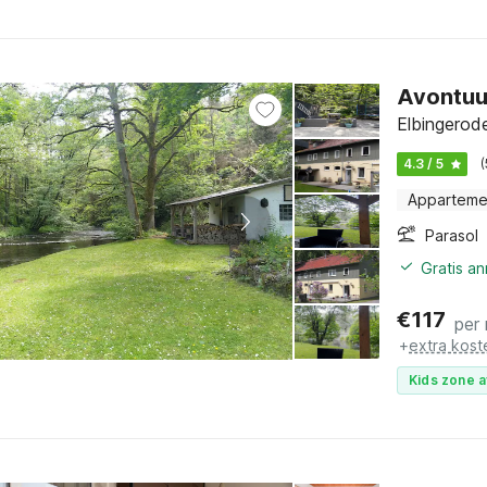
Avontuu
Elbingerod
4.3 / 5
Apparteme
Parasol
Gratis a
€
117
per
+
extra kost
Kids zone a