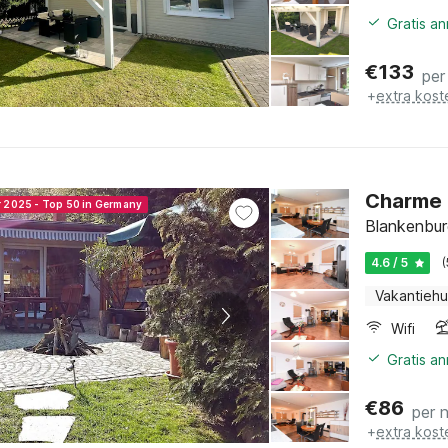
Gratis a
€
133
per
+
extra kost
Charme 
r 2025 - Top 50 in Germany
Blankenbur
4.6 / 5
Vakantiehu
Wifi
Gratis a
€
86
per 
+
extra kost