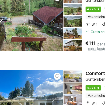
Güntersber
4.2 / 5
Vakantiehu
Wifi
Gratis a
€
111
per 
+
extra kost
Comfort
Güntersber
4.3 / 5
Vakantiehu
Wifi