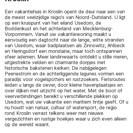
Een vakantiehuis in Kroslin opent de deur naar een van
de meest veelzijdige regio’s van Noord-Duitsland. U ligt
op een kruispunt van het eiland Usedom, de
Boddenkust en het achterland van Mecklenburg-
Vorpommern. Vanuit uw vakantiewoning maakt u
eenvoudig een dagtocht naar de lange, witte stranden
van Usedom, waar badplaatsen als Zinnowitz, Ahlbeck
en Heringsdorf een mondaine, maar toch ontspannen
sfeer ademen. Meer landinwaarts ontdekt u stille meren,
uitgestrekte velden en charmante dorpjes met
historische bakstenen kerken. De nabijgelegen
Peenestrom en de achterliggende lagunes vormen een
paradijs voor vogelspotters en rustzoekers. Fietsroutes
leiden u langs de oever, door kleine havenplaatsjes en
over dijken met uitzicht op het water. Met de boot of
veerverbindingen bereikt u verschillende plekken op
Usedom, wat uw vakantie een maritiem tintje geeft. Of u
nu houdt van natuur, cultuur of watersport, de regio
rond Kroslin verrast telkens weer met nieuwe
vergezichten en rustige hoekjes waar u zich even alleen
op de wereld waant.