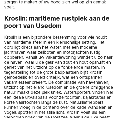
zorgen te maken of uw hond zich wel op zijn gemak
voelt.
Kroslin: maritieme rustplek aan de
poort van Usedom
Kroslin is een bijzondere bestemming voor wie houdt
van maritieme sfeer in een kleinschalige setting. Het
dorp ligt direct aan het water, met een moderne
jachthaven waar zeilboten en motorjachten rustig
dobberen. Vanuit uw vakantiewoning wandelt u zo naar
de haven, waar u de geur van zout en hout opsnuift en
geniet van het uitzicht op de fonkelende masten. In
tegenstelling tot de grote badplaatsen blijft Kroslin
gemoedelijk en overzichtelijk, wat een ontspannen
vakantiesfeer creëert. De combinatie van havenleven,
uitzicht op het eiland Usedom en de groene omliggende
natuur maakt deze plek uniek. Watersporters vinden hier
een ideale uitvalsbasis voor zeiltochten, kajakroutes en
korte vaartochten langs de kust. Natuurliefhebbers
kunnen vroeg in de ochtend over de kade wandelen en
vogels spotten in het stille licht. Kroslin voelt als een
verborgen hoek van de Oostzee, waar u de luxe heeft