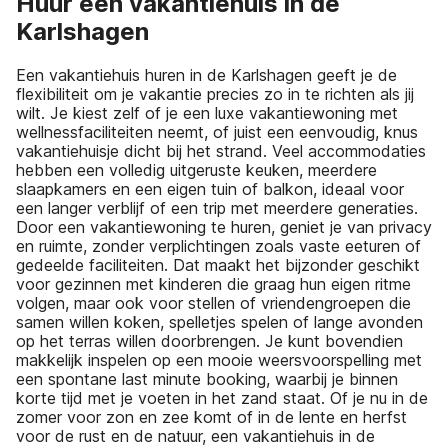
Huur een vakantiehuis in de
Karlshagen
Een vakantiehuis huren in de Karlshagen geeft je de
flexibiliteit om je vakantie precies zo in te richten als jij
wilt. Je kiest zelf of je een luxe vakantiewoning met
wellnessfaciliteiten neemt, of juist een eenvoudig, knus
vakantiehuisje dicht bij het strand. Veel accommodaties
hebben een volledig uitgeruste keuken, meerdere
slaapkamers en een eigen tuin of balkon, ideaal voor
een langer verblijf of een trip met meerdere generaties.
Door een vakantiewoning te huren, geniet je van privacy
en ruimte, zonder verplichtingen zoals vaste eeturen of
gedeelde faciliteiten. Dat maakt het bijzonder geschikt
voor gezinnen met kinderen die graag hun eigen ritme
volgen, maar ook voor stellen of vriendengroepen die
samen willen koken, spelletjes spelen of lange avonden
op het terras willen doorbrengen. Je kunt bovendien
makkelijk inspelen op een mooie weersvoorspelling met
een spontane last minute booking, waarbij je binnen
korte tijd met je voeten in het zand staat. Of je nu in de
zomer voor zon en zee komt of in de lente en herfst
voor de rust en de natuur, een vakantiehuis in de