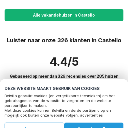
Alle vakantiehuizen in Castello
Luister naar onze 326 klanten in Castello
4.4/5
Gebaseerd op meer dan 326 recensies over 285 huizen
DEZE WEBSITE MAAKT GEBRUIK VAN COOKIES
Belvilla gebruikt cookies (en vergelijkbare technieken) om het
Meest populaire bestemmingen voor
gebruiksgemak van de website te vergroten en de website
persoonlijker te maken.
vakantie
Met deze cookies kunnen Belvilla en derde partijen u op en
mogelijk ook buiten onze website volgen, advertenties
Top steden met top voorzieningen voor vakantie
afstemmen op uw interesses en u informatie laten delen via
social media.
Kindvriendelijke vakantiehuizen bayeux