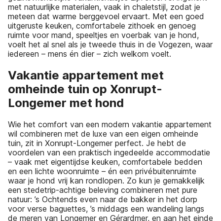
met natuurlijke materialen, vaak in chaletstijl, zodat je
meteen dat warme berggevoel ervaart. Met een goed
uitgeruste keuken, comfortabele zithoek en genoeg
ruimte voor mand, speeltjes en voerbak van je hond,
voelt het al snel als je tweede thuis in de Vogezen, waar
iedereen – mens én dier – zich welkom voelt.
Vakantie appartement met
omheinde tuin op Xonrupt-
Longemer met hond
Wie het comfort van een modern vakantie appartement
wil combineren met de luxe van een eigen omheinde
tuin, zit in Xonrupt-Longemer perfect. Je hebt de
voordelen van een praktisch ingedeelde accommodatie
– vaak met eigentijdse keuken, comfortabele bedden
en een lichte woonruimte – én een privébuitenruimte
waar je hond vrij kan rondlopen. Zo kun je gemakkelijk
een stedetrip-achtige beleving combineren met pure
natuur: ’s Ochtends even naar de bakker in het dorp
voor verse baguettes, ’s middags een wandeling langs
de meren van Longemer en Gérardmer, en aan het einde