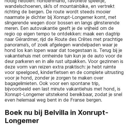
nodig hebben: hondenmand, favoriete speeltje,
wandelschoenen, ski’s of mountainbike, en vertrekt
richting de bergen. De route wordt steeds mooier
naarmate je dichter bij Xonrupt-Longemer komt, met
slingerende wegen door bossen en langs glinsterende
meren. Een autovakantie geeft je de vrijheid om de
regio op eigen tempo te ontdekken: maak een dagtrip
naar Gérardmer, rijd de Route des Crêtes met prachtige
panorama’s, of zoek afgelegen wandelpaden waar je
hond los kan lopen waar dat toegestaan is. Terug bij je
vakantiehuis met omheinde tuin kun je de auto voor de
deur parkeren en in alle rust uitpakken. Voor gezinnen is
deze vorm van reizen extra praktisch: je hebt ruimte
voor speelgoed, kinderfietsen en de complete uitrusting
voor je hond, zonder je zorgen te maken over
bagagelimieten. Ook voor een spontane trip,
bijvoorbeeld een last minute vakantiehuis met hond, is
Xonrupt-Longemer uitstekend bereikbaar, zodat je snel
even helemaal weg bent in de Franse bergen.
Boek nu bij Belvilla in Xonrupt-
Longemer