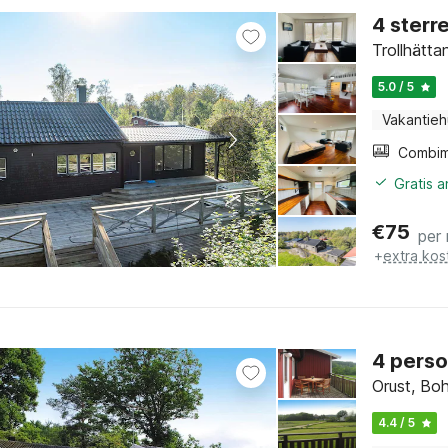
4 sterre
Trollhätta
5.0 / 5
Vakantieh
Gratis 
€
75
per
+
extra kos
4 perso
Orust, Bo
4.4 / 5