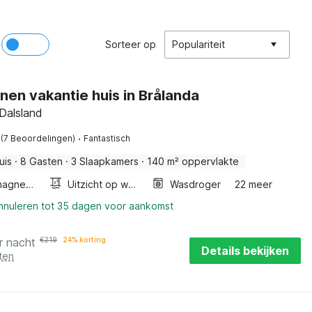
Sorteer op
Populariteit
nen vakantie huis in Brålanda
 Dalsland
·
(7 Beoordelingen)
Fantastisch
uis
·
8 Gasten
·
3 Slaapkamers
·
140 m² oppervlakte
Combimagnetron
Uitzicht op water
Wasdroger
22 meer
annuleren tot 35 dagen voor aankomst
r nacht
€
219
24% korting
Details bekijken
ten