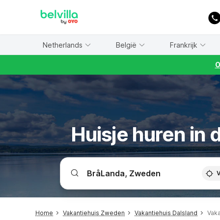
WIZARD MEMBER
Netherlands
België
Frankrijk
O
Huisje huren in 
V
Home
Vakantiehuis Zweden
Vakantiehuis Dalsland
Vaka