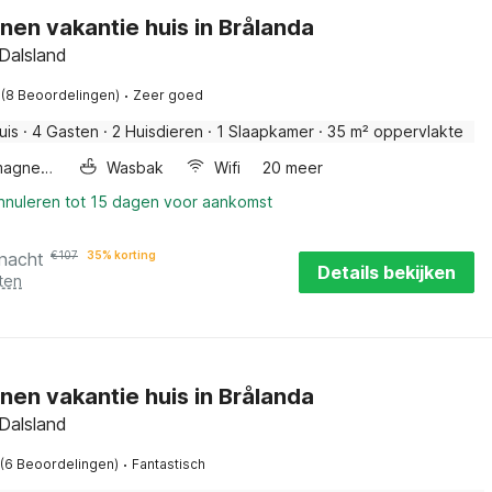
nen vakantie huis in Brålanda
 Dalsland
·
(8 Beoordelingen)
Zeer goed
uis
·
4 Gasten
·
2 Huisdieren
·
1 Slaapkamer
·
35 m² oppervlakte
Combimagnetron
Wasbak
Wifi
20 meer
annuleren tot 15 dagen voor aankomst
 nacht
€
107
35% korting
Details bekijken
ten
nen vakantie huis in Brålanda
 Dalsland
·
(6 Beoordelingen)
Fantastisch