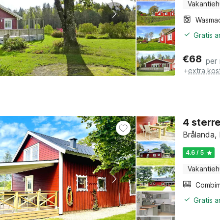
Vakantieh
Wasmac
Gratis 
€
68
per
+
extra kos
4 sterr
Brålanda,
4.6 / 5
Vakantieh
Gratis 