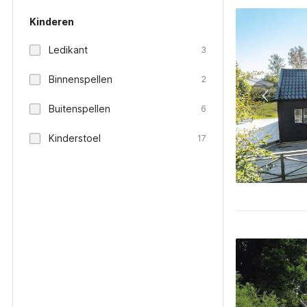
Kinderen
Ledikant
3
Binnenspellen
2
Buitenspellen
6
Kinderstoel
17