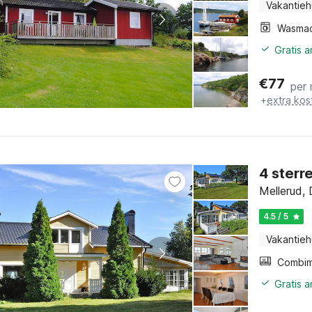
Vakantieh
Wasmac
Gratis 
€
77
per
+
extra kos
4 sterr
Mellerud, 
4.5 / 5
Vakantieh
Gratis 