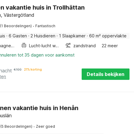
n vakantie huis in Trollhättan
n, Västergötland
·
(1 Beoordelingen)
Fantastisch
uis
·
6 Gasten
·
2 Huisdieren
·
1 Slaapkamer
·
60 m² oppervlakte
Combimagnetron
Lucht-lucht warmtepomp
zandstrand
22 meer
annuleren tot 35 dagen voor aankomst
 nacht
€
100
21% korting
Details bekijken
ten
nen vakantie huis in Henån
huslän
·
(5 Beoordelingen)
Zeer goed