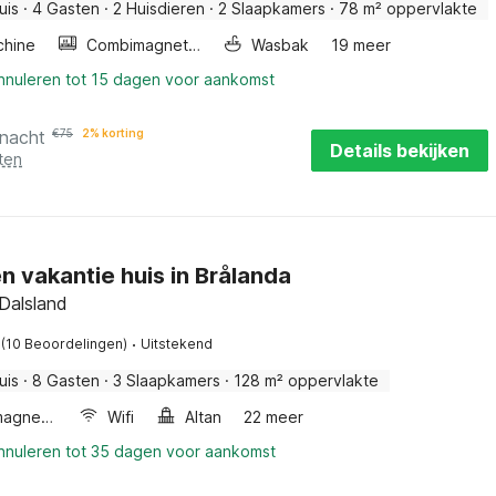
uis
·
4 Gasten
·
2 Huisdieren
·
2 Slaapkamers
·
78 m² oppervlakte
hine
Combimagnetron
Wasbak
19 meer
annuleren tot 15 dagen voor aankomst
 nacht
€
75
2% korting
Details bekijken
ten
en vakantie huis in Brålanda
 Dalsland
·
(10 Beoordelingen)
Uitstekend
uis
·
8 Gasten
·
3 Slaapkamers
·
128 m² oppervlakte
Combimagnetron
Wifi
Altan
22 meer
annuleren tot 35 dagen voor aankomst