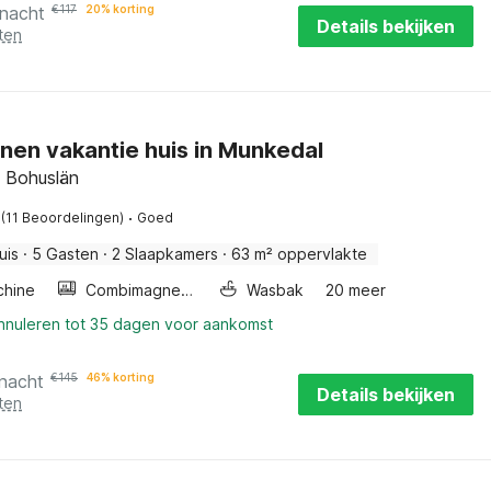
 nacht
€
117
20% korting
Details bekijken
ten
nen vakantie huis in Munkedal
 Bohuslän
·
(11 Beoordelingen)
Goed
uis
·
5 Gasten
·
2 Slaapkamers
·
63 m² oppervlakte
hine
Combimagnetron
Wasbak
20 meer
annuleren tot 35 dagen voor aankomst
 nacht
€
145
46% korting
Details bekijken
ten