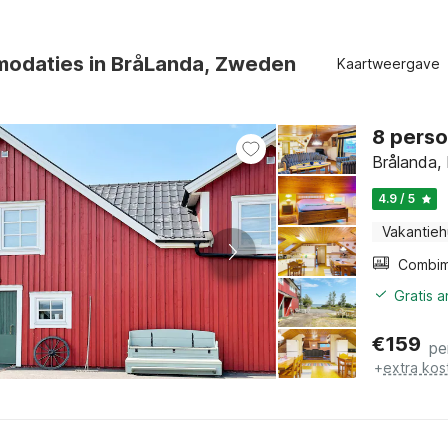
odaties in BråLanda, Zweden
Kaartweergave
8 perso
Brålanda,
4.9 / 5
Vakantieh
Gratis 
€
159
pe
+
extra kos