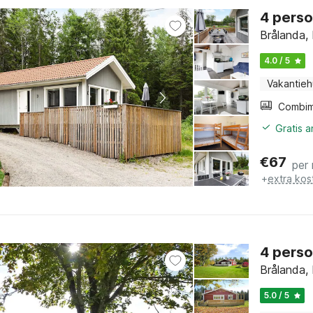
4 perso
Brålanda,
4.0 / 5
Vakantieh
Gratis 
€
67
per
+
extra kos
4 perso
Brålanda,
5.0 / 5