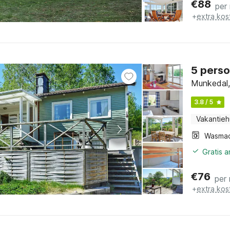
€
88
per
+
extra kos
5 perso
Munkedal,
3.8 / 5
Vakantieh
Wasmac
Gratis 
€
76
per
+
extra kos