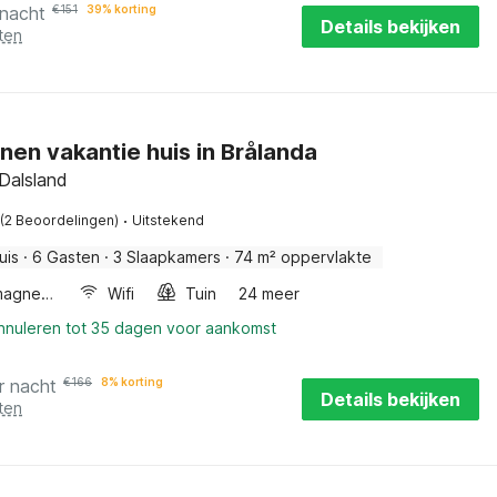
 nacht
€
151
39% korting
Details bekijken
ten
nen vakantie huis in Brålanda
 Dalsland
·
(2 Beoordelingen)
Uitstekend
uis
·
6 Gasten
·
3 Slaapkamers
·
74 m² oppervlakte
Combimagnetron
Wifi
Tuin
24 meer
annuleren tot 35 dagen voor aankomst
r nacht
€
166
8% korting
Details bekijken
ten