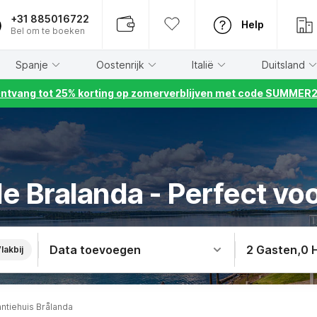
+31 885016722
Help
Bel om te boeken
Spanje
Oostenrijk
Italië
Duitsland
ntvang tot 25% korting op zomerverblijven met code SUMMER
de Bralanda - Perfect v
Data toevoegen
2 Gasten
,
0 
lakbij
ntiehuis Brålanda