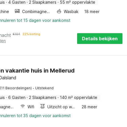
uis
·
4 Gasten
·
2 Slaapkamers
·
55 m² oppervlakte
hine
Combimagnetron
Wasbak
18 meer
annuleren tot 15 dagen voor aankomst
 nacht
€
104
22% korting
Details bekijken
ten
en vakantie huis in Mellerud
Dalsland
·
(11 Beoordelingen)
Uitstekend
uis
·
6 Gasten
·
2 Slaapkamers
·
140 m² oppervlakte
Combimagnetron
Wifi
Uitzicht op water
28 meer
annuleren tot 35 dagen voor aankomst