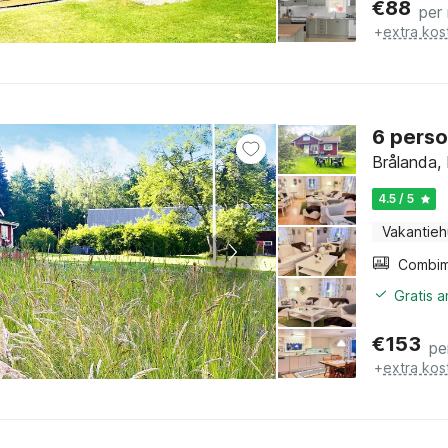
€
88
per
+
extra kos
6 perso
Brålanda,
4.5 / 5
Vakantieh
Gratis 
€
153
pe
+
extra kos