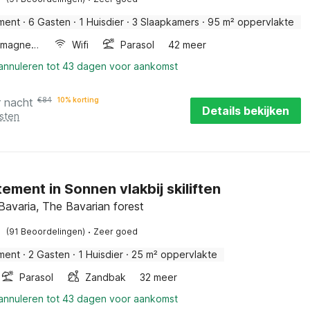
ment
·
6 Gasten
·
1 Huisdier
·
3 Slaapkamers
·
95 m² oppervlakte
Combimagnetron
Wifi
Parasol
42 meer
 annuleren tot 43 dagen voor aankomst
r nacht
€
84
10% korting
Details bekijken
sten
ement in Sonnen vlakbij skiliften
Bavaria, The Bavarian forest
·
(91 Beoordelingen)
Zeer goed
ment
·
2 Gasten
·
1 Huisdier
·
25 m² oppervlakte
Parasol
Zandbak
32 meer
 annuleren tot 43 dagen voor aankomst