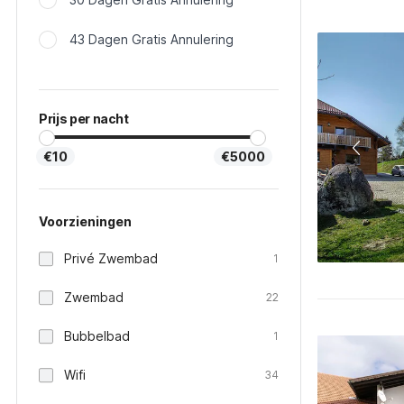
43 Dagen Gratis Annulering
Prijs per nacht
€10
€5000
Voorzieningen
Privé Zwembad
1
Zwembad
22
Bubbelbad
1
Wifi
34