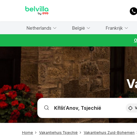
WIZARD MEMBER
Netherlands
België
Frankrijk
O
V
V
Home
Vakantiehuis Tsjechië
Vakantiehuis Zuid-Bohemen