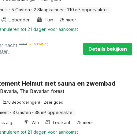
huis
·
5 Gasten
·
2 Slaapkamers
·
110 m² oppervlakte
Ligbedden
Tuin
25 meer
 annuleren tot 21 dagen voor aankomst
er nacht
€
253
25% korting
Details bekijken
sten
tement Helmut met sauna en zwembad
Bavaria, The Bavarian forest
·
(270 Beoordelingen)
Zeer goed
ment
·
3 Gasten
·
38 m² oppervlakte
Wellness algemeen
Wifi
Ledikant
25 meer
 annuleren tot 21 dagen voor aankomst