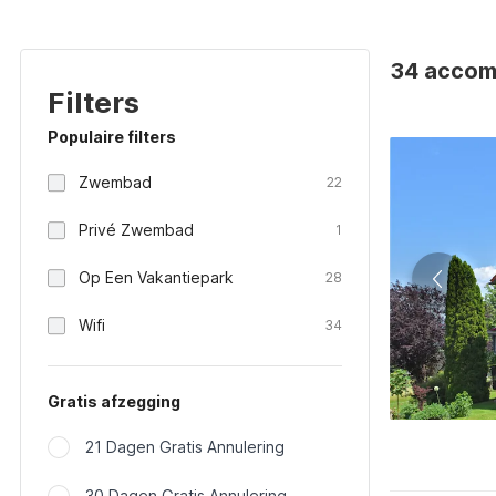
34 accomm
Filters
Populaire filters
Zwembad
22
Privé Zwembad
1
Op Een Vakantiepark
28
Wifi
34
Gratis afzegging
21 Dagen Gratis Annulering
30 Dagen Gratis Annulering