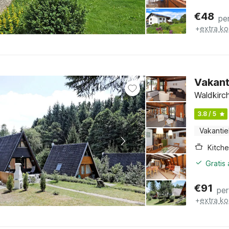
€
48
pe
+
extra ko
Vakant
Waldkirch
3.8 / 5
Vakantie
Kitch
Gratis
€
91
per
+
extra ko