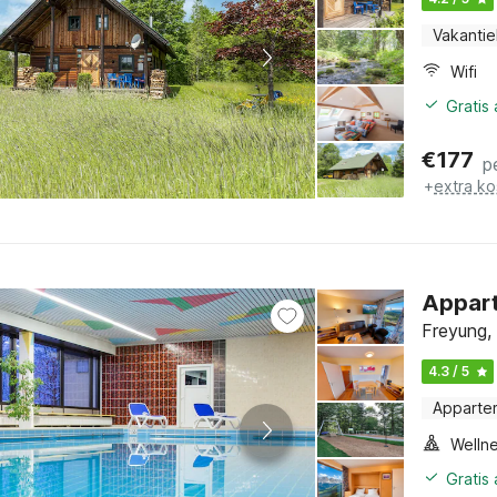
Vakantie
Wifi
Gratis
€
177
p
+
extra ko
Appar
Freyung, 
4.3 / 5
Apparte
Gratis