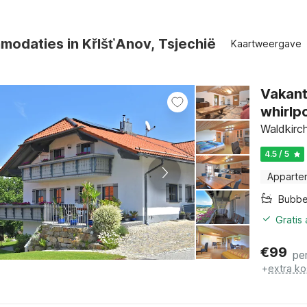
odaties in KřIšťAnov, Tsjechië
Kaartweergave
Vakant
whirlp
Waldkirch
4.5 / 5
Apparte
Bubbe
Gratis
€
99
pe
+
extra ko