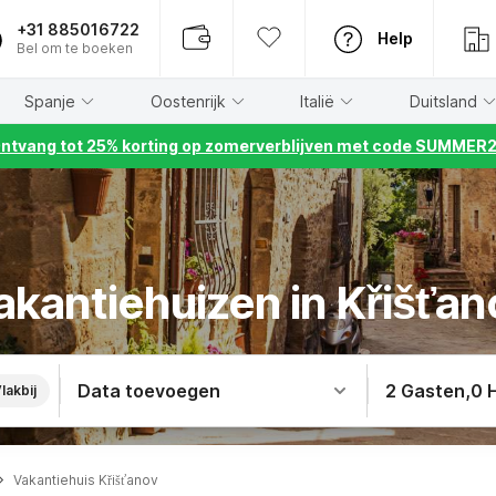
+31 885016722
Help
Bel om te boeken
Spanje
Oostenrijk
Italië
Duitsland
ntvang tot 25% korting op zomerverblijven met code SUMMER
akantiehuizen in Křišťan
Data toevoegen
2 Gasten
,
0 
lakbij
Vakantiehuis Křišťanov