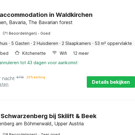
 accommodation in Waldkirchen
en, Bavaria, The Bavarian forest
·
(71 Beoordelingen)
Goed
huis
·
5 Gasten
·
2 Huisdieren
·
2 Slaapkamers
·
53 m² oppervlakte
rbed
Kitchenette
Wifi
12 meer
 annuleren tot 43 dagen voor aankomst
r nacht
€
116
20% korting
Details bekijken
sten
 Schwarzenberg bij Skilift & Beek
nberg am Böhmerwald, Upper Austria
·
(18 Beoordelingen)
Zeer goed