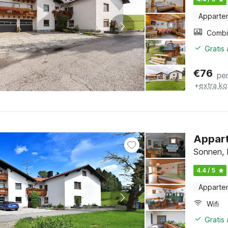
Apparte
Gratis
€
76
pe
+
extra ko
Appart
Sonnen, 
4.4 / 5
Apparte
Wifi
Gratis