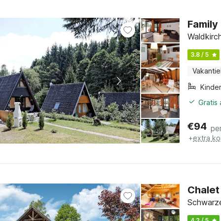
Family
Waldkirch
3.8 / 5
Vakantie
Kinde
Gratis
€
94
pe
+
extra ko
Chalet
Schwarze
4.2 / 5