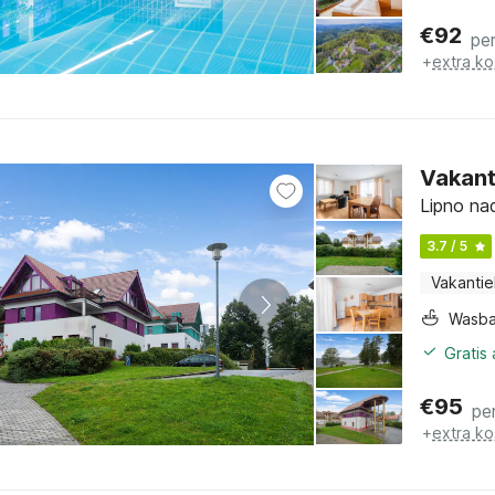
€
92
pe
+
extra ko
Vakant
Lipno na
3.7 / 5
Vakantie
Wasb
Gratis
€
95
pe
+
extra ko