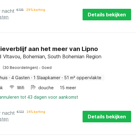
r nacht
€
135
29% korting
Details bekijken
sten
ieverblijf aan het meer van Lipno
d Vltavou, Bohemian, South Bohemian Region
·
(30 Beoordelingen)
Goed
huis
·
4 Gasten
·
1 Slaapkamer
·
51 m² oppervlakte
ak
Wifi
douche
15 meer
 annuleren tot 43 dagen voor aankomst
r nacht
€
123
24% korting
Details bekijken
sten