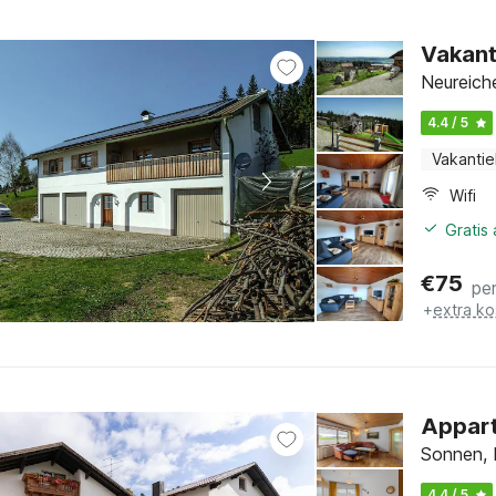
Vakant
Neureich
4.4 / 5
Vakantie
Wifi
Gratis
€
75
pe
+
extra ko
Appart
Sonnen, 
4.4 / 5