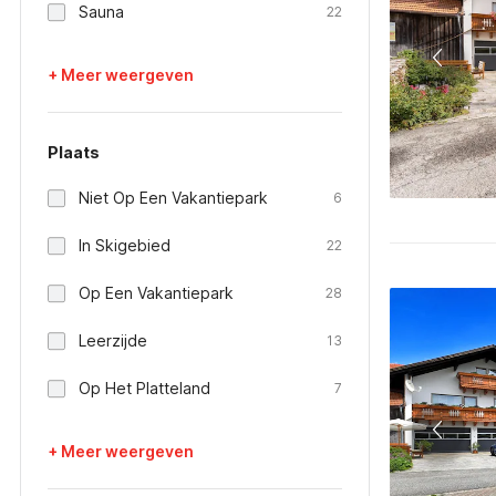
Sauna
22
+ Meer weergeven
Plaats
Niet Op Een Vakantiepark
6
In Skigebied
22
Op Een Vakantiepark
28
Leerzijde
13
Op Het Platteland
7
+ Meer weergeven