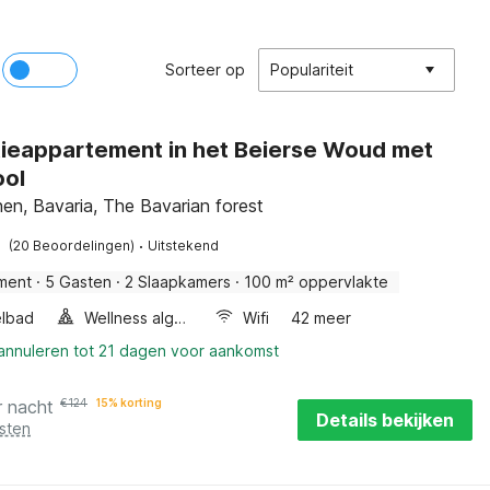
Sorteer op
Populariteit
ieappartement in het Beierse Woud met
ool
en, Bavaria, The Bavarian forest
·
(20 Beoordelingen)
Uitstekend
ment
·
5 Gasten
·
2 Slaapkamers
·
100 m² oppervlakte
lbad
Wellness algemeen
Wifi
42 meer
 annuleren tot 21 dagen voor aankomst
r nacht
€
124
15% korting
Details bekijken
sten