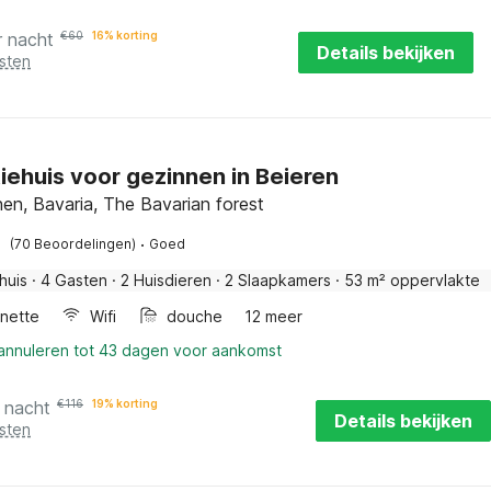
r nacht
€
60
16% korting
Details bekijken
sten
iehuis voor gezinnen in Beieren
en, Bavaria, The Bavarian forest
·
(70 Beoordelingen)
Goed
huis
·
4 Gasten
·
2 Huisdieren
·
2 Slaapkamers
·
53 m² oppervlakte
enette
Wifi
douche
12 meer
 annuleren tot 43 dagen voor aankomst
 nacht
€
116
19% korting
Details bekijken
sten