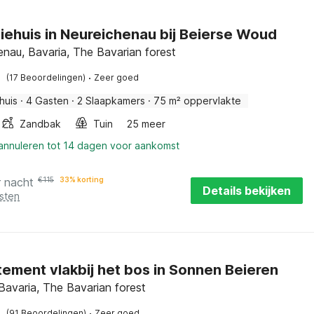
iehuis in Neureichenau bij Beierse Woud
enau, Bavaria, The Bavarian forest
·
(17 Beoordelingen)
Zeer goed
huis
·
4 Gasten
·
2 Slaapkamers
·
75 m² oppervlakte
Zandbak
Tuin
25 meer
 annuleren tot 14 dagen voor aankomst
r nacht
€
115
33% korting
Details bekijken
sten
ement vlakbij het bos in Sonnen Beieren
Bavaria, The Bavarian forest
·
(91 Beoordelingen)
Zeer goed