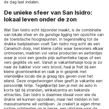
de dag laat indalen.
De unieke sfeer van San Isidro:
lokaal leven onder de zon
Wat San Isidro echt bijzonder maakt, is de combinatie
van lokale sfeer en de gunstige ligging ten opzichte van
de toeristische hoogtepunten. In tegenstelling tot de
drukke badplaatsen voelt San Isidro nog echt als een
Canarisch dorp, met kleine cafés waar bewoners elkaar
ontmoeten, markten vol verse producten en eettentjes
waar je voor een goede prijs authentieke tapas of een
vers gegrilde vis eet. Vanuit je vakantiehuisje loop je zo
naar de bakker voor vers brood, haal je fruit bij een
kleine groentewinkel en raak je in gesprek met
vriendelijke locals die je graag tips geven over het
eiland. Deze ongedwongen sfeer geeft je vakantie een
persoonlijk tintje. Tegelijkertijd ben je met de auto in
korte tijd bij stranden, winkelcentra en bekende
attracties. San Isidro is daarmee ideaal voor wie de
drukte wil kunnen opzoeken, maar niet midden in het
massatoerisme wil verblijven. Je creëert je eigen ritme:
rustige ochtenden op je terras, een uitstapje naar de