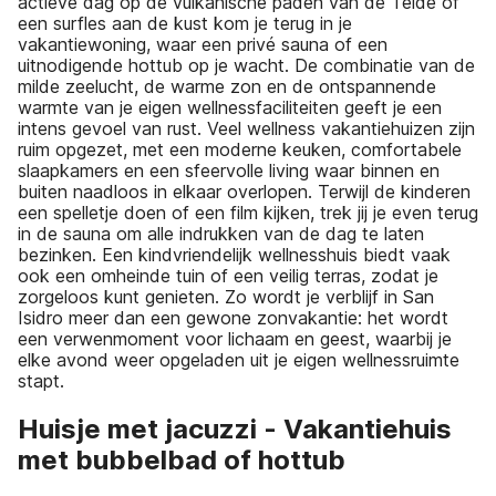
actieve dag op de vulkanische paden van de Teide of
een surfles aan de kust kom je terug in je
vakantiewoning, waar een privé sauna of een
uitnodigende hottub op je wacht. De combinatie van de
milde zeelucht, de warme zon en de ontspannende
warmte van je eigen wellnessfaciliteiten geeft je een
intens gevoel van rust. Veel wellness vakantiehuizen zijn
ruim opgezet, met een moderne keuken, comfortabele
slaapkamers en een sfeervolle living waar binnen en
buiten naadloos in elkaar overlopen. Terwijl de kinderen
een spelletje doen of een film kijken, trek jij je even terug
in de sauna om alle indrukken van de dag te laten
bezinken. Een kindvriendelijk wellnesshuis biedt vaak
ook een omheinde tuin of een veilig terras, zodat je
zorgeloos kunt genieten. Zo wordt je verblijf in San
Isidro meer dan een gewone zonvakantie: het wordt
een verwenmoment voor lichaam en geest, waarbij je
elke avond weer opgeladen uit je eigen wellnessruimte
stapt.
Huisje met jacuzzi - Vakantiehuis
met bubbelbad of hottub