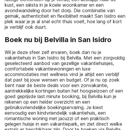
kust, een siësta in je koele woonkamer en een
avondwandeling door het dorp. Die combinatie van
gemak, authenticiteit en flexibiliteit maakt San Isidro een
plek waar je je al snel echt thuis voelt, hoe lang of kort
je verblijf ook duurt.
Boek nu bij Belvilla in San Isidro
Wil je deze sfeer zelf ervaren, boek dan nu je
vakantiehuis in San Isidro bij Belvilla. Met een zorgvuldig
geselecteerd aanbod van gezellige vakantiehuisjes,
comfortabele vakantiewoningen en luxe
accommodaties met wellness vind je altijd een verblijf
dat past bij jouw wensen en budget. Of je nu op zoek
bent naar de beste deals voor een zonvakantie,
aantrekkelijke kortingen buiten het hoogseizoen of een
goed geprijsde last minute booking, bij Belvilla kun je
rekenen op een helder overzicht en een
gebruiksvriendelijke boekingservaring. Je kiest
eenvoudig een kindvriendelijk vakantiehuis, een
romantische woning met jacuzzi of een praktisch
gelegen huisje in een vakantiepark, en ziet direct welke
extra’s er beschikbaar zijn. Door te boeken via Belvilla