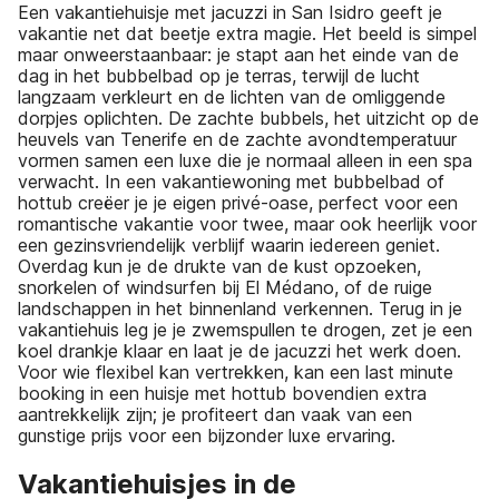
Een vakantiehuisje met jacuzzi in San Isidro geeft je
vakantie net dat beetje extra magie. Het beeld is simpel
maar onweerstaanbaar: je stapt aan het einde van de
dag in het bubbelbad op je terras, terwijl de lucht
langzaam verkleurt en de lichten van de omliggende
dorpjes oplichten. De zachte bubbels, het uitzicht op de
heuvels van Tenerife en de zachte avondtemperatuur
vormen samen een luxe die je normaal alleen in een spa
verwacht. In een vakantiewoning met bubbelbad of
hottub creëer je je eigen privé-oase, perfect voor een
romantische vakantie voor twee, maar ook heerlijk voor
een gezinsvriendelijk verblijf waarin iedereen geniet.
Overdag kun je de drukte van de kust opzoeken,
snorkelen of windsurfen bij El Médano, of de ruige
landschappen in het binnenland verkennen. Terug in je
vakantiehuis leg je je zwemspullen te drogen, zet je een
koel drankje klaar en laat je de jacuzzi het werk doen.
Voor wie flexibel kan vertrekken, kan een last minute
booking in een huisje met hottub bovendien extra
aantrekkelijk zijn; je profiteert dan vaak van een
gunstige prijs voor een bijzonder luxe ervaring.
Vakantiehuisjes in de