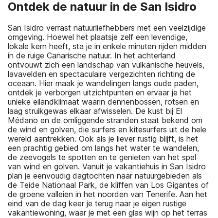
Ontdek de natuur in de San Isidro
San Isidro verrast natuurliefhebbers met een veelzijdige
omgeving. Hoewel het plaatsje zelf een levendige,
lokale kern heeft, sta je in enkele minuten rijden midden
in de ruige Canarische natuur. In het achterland
ontvouwt zich een landschap van vulkanische heuvels,
lavavelden en spectaculaire vergezichten richting de
oceaan. Hier maak je wandelingen langs oude paden,
ontdek je verborgen uitzichtpunten en ervaar je het
unieke eilandklimaat waarin dennenbossen, rotsen en
laag struikgewas elkaar afwisselen. De kust bij El
Médano en de omliggende stranden staat bekend om
de wind en golven, die surfers en kitesurfers uit de hele
wereld aantrekken. Ook als je liever rustig blijft, is het
een prachtig gebied om langs het water te wandelen,
de zeevogels te spotten en te genieten van het spel
van wind en golven. Vanuit je vakantiehuis in San Isidro
plan je eenvoudig dagtochten naar natuurgebieden als
de Teide Nationaal Park, de kliffen van Los Gigantes of
de groene valleien in het noorden van Tenerife. Aan het
eind van de dag keer je terug naar je eigen rustige
vakantiewoning, waar je met een glas wijn op het terras