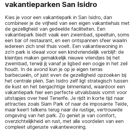
vakantieparken San Isidro
Kies je voor een vakantiepark in San Isidro, dan
combineer je de vrijheid van een eigen vakantiehuis met
de gezelligheid van gedeelde faciliteiten. Een
vakantiepark biedt vaak een zwembad, speeltuin, soms
een bar of restaurant, en een ontspannen sfeer waarin
iedereen zich snel thuis voelt. Een vakantiewoning in
zo’n park is ideaal voor een kindvriendelijk verblijf: de
kleintjes maken gemakkelijk nieuwe vriendjes bij het
zwembad, terwijl jij vanaf je ligbed een oogje in het zeil
houdt. In de avond kun je op je eigen terras
barbecueën, of juist even de gezelligheid opzoeken bij
het centrale plein. San Isidro zelf ligt strategisch tussen
de kust en het bergachtige binnenland, waardoor een
vakantiepark hier een perfecte uitvalsbasis vormt voor
uitstapjes over heel Tenerife. Je rijdt in korte tijd naar
attracties zoals Siam Park of naar de imposante Teide,
maar keert telkens terug naar de rustige, vertrouwde
omgeving van het park. Zo geniet je van comfort,
overzichtelijkheid en rust, met alle voordelen van een
compleet uitgeruste vakantiewoning.