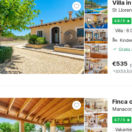
Villa 
St Lloren
4.6 / 5
Villa
·
6 
Kinde
Gratis
€
535
+
extra k
Finca 
Manacor,
4.7 / 5
Vakantie