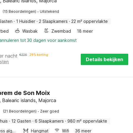
, Balearic islands, Majorca
·
(15 Beoordelingen)
Uitstekend
Gasten
·
1 Huisdier
·
2 Slaapkamers
·
22 m² oppervlakte
rbed
Wasbak
Zwembad
18 meer
 annuleren tot 30 dagen voor aankomst
er nacht
€
226
29% korting
Details bekijken
osten
orem de Son Moix
 Balearic islands, Majorca
·
(21 Beoordelingen)
Zeer goed
huis
·
12 Gasten
·
6 Slaapkamers
·
980 m² oppervlakte
Wellness algemeen
Hangmat
Wifi
36 meer