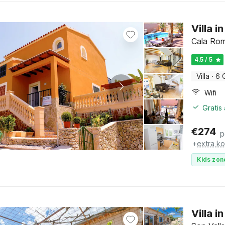
Villa 
Cala Rom
4.5 / 5
Villa
·
6 
Wifi
Gratis
€
274
p
+
extra k
Kids zon
Villa 