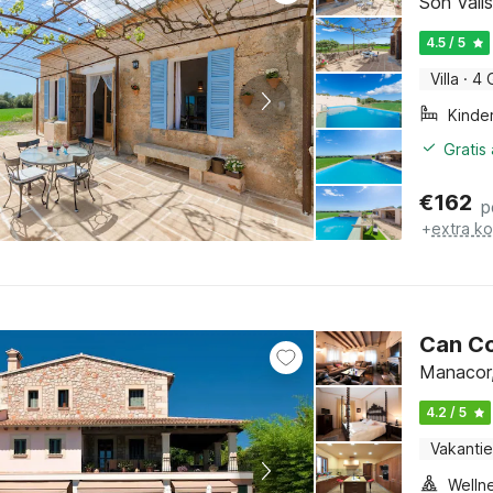
Son Valls
4.5 / 5
Villa
·
4 
Kinde
Gratis
€
162
p
+
extra k
Can C
Manacor,
4.2 / 5
Vakantie