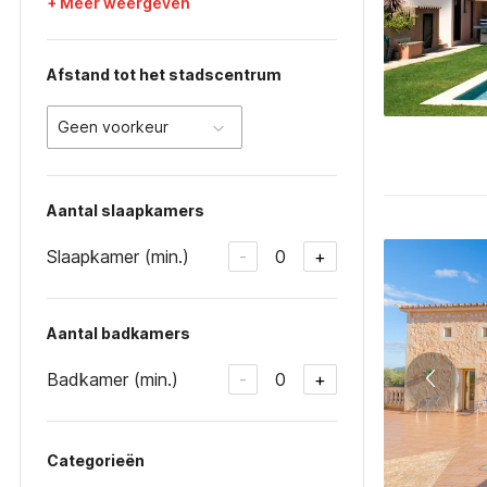
+ Meer weergeven
Afstand tot het stadscentrum
Geen voorkeur
Aantal slaapkamers
Slaapkamer (min.)
0
-
+
Aantal badkamers
Badkamer (min.)
0
-
+
Categorieën