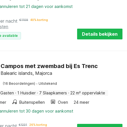
 annuleren tot 21 dagen voor aankomst
per nacht
€
1109
40% korting
osten
Details bekijken
e available
in Campos met zwembad bij Es Trenc
Balearic islands, Majorca
·
(16 Beoordelingen)
Uitstekend
 Gasten
·
1 Huisdier
·
7 Slaapkamers
·
22 m² oppervlakte
mer
Buitenspellen
Oven
24 meer
 annuleren tot 30 dagen voor aankomst
er nacht
€
1231
26% korting