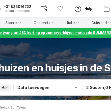
+31 885016722
Help
Bel om te boeken
Spanje
Oostenrijk
Italië
Duitsland
ntvang tot 25% korting op zomerverblijven met code SUMMER
uizen en huisjes in de 
Data toevoegen
2 Gasten
,
0 
lakbij
tiehuis Son Talent