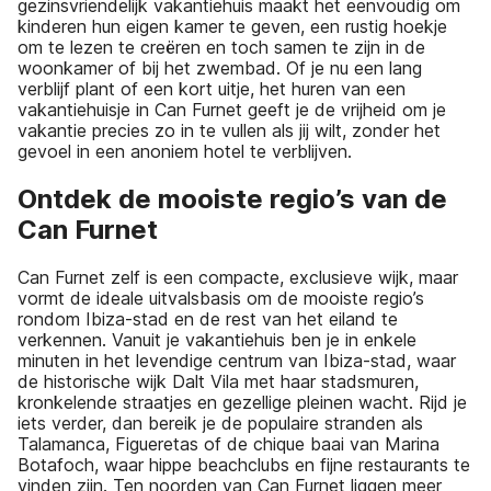
gezinsvriendelijk vakantiehuis maakt het eenvoudig om
kinderen hun eigen kamer te geven, een rustig hoekje
om te lezen te creëren en toch samen te zijn in de
woonkamer of bij het zwembad. Of je nu een lang
verblijf plant of een kort uitje, het huren van een
vakantiehuisje in Can Furnet geeft je de vrijheid om je
vakantie precies zo in te vullen als jij wilt, zonder het
gevoel in een anoniem hotel te verblijven.
Ontdek de mooiste regio’s van de
Can Furnet
Can Furnet zelf is een compacte, exclusieve wijk, maar
vormt de ideale uitvalsbasis om de mooiste regio’s
rondom Ibiza-stad en de rest van het eiland te
verkennen. Vanuit je vakantiehuis ben je in enkele
minuten in het levendige centrum van Ibiza-stad, waar
de historische wijk Dalt Vila met haar stadsmuren,
kronkelende straatjes en gezellige pleinen wacht. Rijd je
iets verder, dan bereik je de populaire stranden als
Talamanca, Figueretas of de chique baai van Marina
Botafoch, waar hippe beachclubs en fijne restaurants te
vinden zijn. Ten noorden van Can Furnet liggen meer