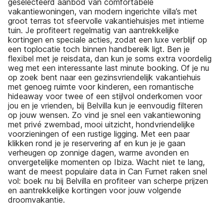
geselecteerd aanbod van comfortabele
vakantiewoningen, van modern ingerichte villa’s met
groot terras tot sfeervolle vakantiehuisjes met intieme
tuin. Je profiteert regelmatig van aantrekkelijke
kortingen en speciale acties, zodat een luxe verblijf op
een toplocatie toch binnen handbereik ligt. Ben je
flexibel met je reisdata, dan kun je soms extra voordelig
weg met een interessante last minute booking. Of je nu
op zoek bent naar een gezinsvriendelijk vakantiehuis
met genoeg ruimte voor kinderen, een romantische
hideaway voor twee of een stijlvol onderkomen voor
jou en je vrienden, bij Belvilla kun je eenvoudig filteren
op jouw wensen. Zo vind je snel een vakantiewoning
met privé zwembad, mooi uitzicht, hondvriendelijke
voorzieningen of een rustige ligging. Met een paar
klikken rond je je reservering af en kun je je gaan
verheugen op zonnige dagen, warme avonden en
onvergetelijke momenten op Ibiza. Wacht niet te lang,
want de meest populaire data in Can Furnet raken snel
vol: boek nu bij Belvilla en profiteer van scherpe prijzen
en aantrekkelijke kortingen voor jouw volgende
droomvakantie.