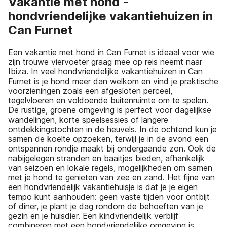
Vakantie met hond -
hondvriendelijke vakantiehuizen in
Can Furnet
Een vakantie met hond in Can Furnet is ideaal voor wie
zijn trouwe viervoeter graag mee op reis neemt naar
Ibiza. In veel hondvriendelijke vakantiehuizen in Can
Furnet is je hond meer dan welkom en vind je praktische
voorzieningen zoals een afgesloten perceel,
tegelvloeren en voldoende buitenruimte om te spelen.
De rustige, groene omgeving is perfect voor dagelijkse
wandelingen, korte speelsessies of langere
ontdekkingstochten in de heuvels. In de ochtend kun je
samen de koelte opzoeken, terwijl je in de avond een
ontspannen rondje maakt bij ondergaande zon. Ook de
nabijgelegen stranden en baaitjes bieden, afhankelijk
van seizoen en lokale regels, mogelijkheden om samen
met je hond te genieten van zee en zand. Het fijne van
een hondvriendelijk vakantiehuisje is dat je je eigen
tempo kunt aanhouden: geen vaste tijden voor ontbijt
of diner, je plant je dag rondom de behoeften van je
gezin en je huisdier. Een kindvriendelijk verblijf
combineren met een hondvriendelijke omgeving is