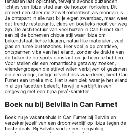
terrassen laat oplichten, terwijl ’s avonds duizenden
lichtjes van Ibiza-stad aan de horizon fonkelen. Dit
creëert een sfeer die zowel romantisch als mondain is.
Je ontspant in alle rust bij je eigen zwembad, maar weet
dat trendy restaurants, clubs en boetieks nooit ver weg
zijn. De architectuur van veel huizen in Can Furnet sluit
aan bij de bohemian chique stijl waar Ibiza om
bekendstaat: lichte kleuren, natuurlijke materialen, veel
glas en ruime buitenzones. Hier voel je de creatieve,
ontspannen vibe van het eiland, zonder de drukte van
de bekende hotspots constant om je heen te hebben.
Voor stellen die een romantische getaway zoeken,
vriendengroepen die stijlvol willen verblijven of gezinnen
die een veilige, rustige uitvalsbasis waarderen, biedt Can
Furnet een unieke mix. Het is een plek waar je het eiland
in al zijn facetten beleeft, terwijl je verblijft in een
omgeving met een bijna privé-karakter.
Boek nu bij Belvilla in Can Furnet
Boek nu je vakantiehuis in Can Furnet bij Belvilla en
verzeker jezelf van een droomverblijf op Ibiza tegen de
beste deals. Bij Belvilla vind je een zorgvuldig