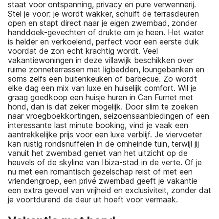
staat voor ontspanning, privacy en pure verwennerij.
Stel je voor: je wordt wakker, schuift de terrasdeuren
open en stapt direct naar je eigen zwembad, zonder
handdoek-gevechten of drukte om je heen. Het water
is helder en verkoelend, perfect voor een eerste duik
voordat de zon echt krachtig wordt. Veel
vakantiewoningen in deze villawijk beschikken over
ruime zonneterrassen met ligbedden, loungebanken en
soms zelfs een buitenkeuken of barbecue. Zo wordt
elke dag een mix van luxe en huiselijk comfort. Wil je
graag goedkoop een huisje huren in Can Furnet met
hond, dan is dat zeker mogelijk. Door slim te zoeken
naar vroegboekkortingen, seizoensaanbiedingen of een
interessante last minute booking, vind je vaak een
aantrekkelijke prijs voor een luxe verblijf. Je viervoeter
kan rustig rondsnuffelen in de omheinde tuin, terwijl jij
vanuit het zwembad geniet van het uitzicht op de
heuvels of de skyline van Ibiza-stad in de verte. Of je
nu met een romantisch gezelschap reist of met een
vriendengroep, een privé zwembad geeft je vakantie
een extra gevoel van vrijheid en exclusiviteit, zonder dat
je voortdurend de deur uit hoeft voor vermaak.