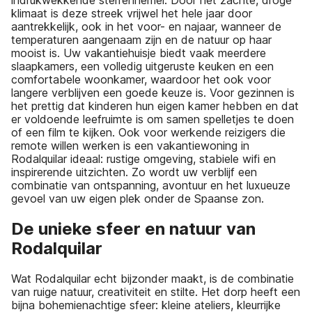
indrukwekkende sterrenhemel. Door het zachte, droge
klimaat is deze streek vrijwel het hele jaar door
aantrekkelijk, ook in het voor- en najaar, wanneer de
temperaturen aangenaam zijn en de natuur op haar
mooist is. Uw vakantiehuisje biedt vaak meerdere
slaapkamers, een volledig uitgeruste keuken en een
comfortabele woonkamer, waardoor het ook voor
langere verblijven een goede keuze is. Voor gezinnen is
het prettig dat kinderen hun eigen kamer hebben en dat
er voldoende leefruimte is om samen spelletjes te doen
of een film te kijken. Ook voor werkende reizigers die
remote willen werken is een vakantiewoning in
Rodalquilar ideaal: rustige omgeving, stabiele wifi en
inspirerende uitzichten. Zo wordt uw verblijf een
combinatie van ontspanning, avontuur en het luxueuze
gevoel van uw eigen plek onder de Spaanse zon.
De unieke sfeer en natuur van
Rodalquilar
Wat Rodalquilar echt bijzonder maakt, is de combinatie
van ruige natuur, creativiteit en stilte. Het dorp heeft een
bijna bohemienachtige sfeer: kleine ateliers, kleurrijke