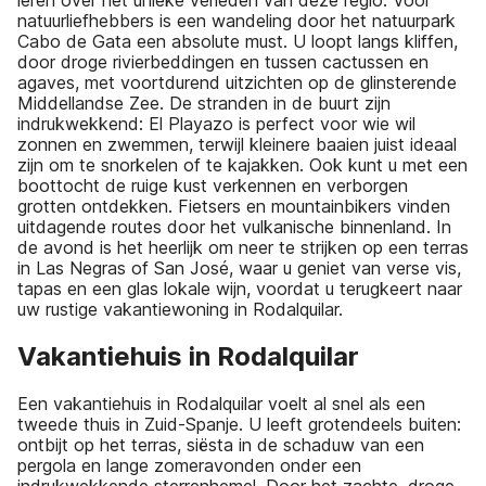
leren over het unieke verleden van deze regio. Voor
natuurliefhebbers is een wandeling door het natuurpark
Cabo de Gata een absolute must. U loopt langs kliffen,
door droge rivierbeddingen en tussen cactussen en
agaves, met voortdurend uitzichten op de glinsterende
Middellandse Zee. De stranden in de buurt zijn
indrukwekkend: El Playazo is perfect voor wie wil
zonnen en zwemmen, terwijl kleinere baaien juist ideaal
zijn om te snorkelen of te kajakken. Ook kunt u met een
boottocht de ruige kust verkennen en verborgen
grotten ontdekken. Fietsers en mountainbikers vinden
uitdagende routes door het vulkanische binnenland. In
de avond is het heerlijk om neer te strijken op een terras
in Las Negras of San José, waar u geniet van verse vis,
tapas en een glas lokale wijn, voordat u terugkeert naar
uw rustige vakantiewoning in Rodalquilar.
Vakantiehuis in Rodalquilar
Een vakantiehuis in Rodalquilar voelt al snel als een
tweede thuis in Zuid-Spanje. U leeft grotendeels buiten:
ontbijt op het terras, siësta in de schaduw van een
pergola en lange zomeravonden onder een