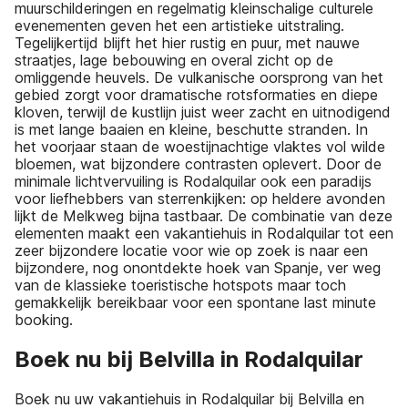
muurschilderingen en regelmatig kleinschalige culturele
evenementen geven het een artistieke uitstraling.
Tegelijkertijd blijft het hier rustig en puur, met nauwe
straatjes, lage bebouwing en overal zicht op de
omliggende heuvels. De vulkanische oorsprong van het
gebied zorgt voor dramatische rotsformaties en diepe
kloven, terwijl de kustlijn juist weer zacht en uitnodigend
is met lange baaien en kleine, beschutte stranden. In
het voorjaar staan de woestijnachtige vlaktes vol wilde
bloemen, wat bijzondere contrasten oplevert. Door de
minimale lichtvervuiling is Rodalquilar ook een paradijs
voor liefhebbers van sterrenkijken: op heldere avonden
lijkt de Melkweg bijna tastbaar. De combinatie van deze
elementen maakt een vakantiehuis in Rodalquilar tot een
zeer bijzondere locatie voor wie op zoek is naar een
bijzondere, nog onontdekte hoek van Spanje, ver weg
van de klassieke toeristische hotspots maar toch
gemakkelijk bereikbaar voor een spontane last minute
booking.
Boek nu bij Belvilla in Rodalquilar
Boek nu uw vakantiehuis in Rodalquilar bij Belvilla en