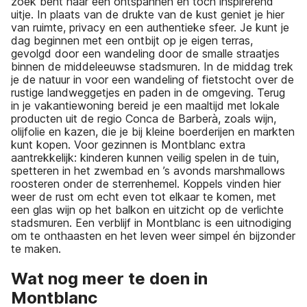
zoek bent naar een ontspannen en toch inspirerend
uitje. In plaats van de drukte van de kust geniet je hier
van ruimte, privacy en een authentieke sfeer. Je kunt je
dag beginnen met een ontbijt op je eigen terras,
gevolgd door een wandeling door de smalle straatjes
binnen de middeleeuwse stadsmuren. In de middag trek
je de natuur in voor een wandeling of fietstocht over de
rustige landweggetjes en paden in de omgeving. Terug
in je vakantiewoning bereid je een maaltijd met lokale
producten uit de regio Conca de Barberà, zoals wijn,
olijfolie en kazen, die je bij kleine boerderijen en markten
kunt kopen. Voor gezinnen is Montblanc extra
aantrekkelijk: kinderen kunnen veilig spelen in de tuin,
spetteren in het zwembad en ’s avonds marshmallows
roosteren onder de sterrenhemel. Koppels vinden hier
weer de rust om echt even tot elkaar te komen, met
een glas wijn op het balkon en uitzicht op de verlichte
stadsmuren. Een verblijf in Montblanc is een uitnodiging
om te onthaasten en het leven weer simpel én bijzonder
te maken.
Wat nog meer te doen in
Montblanc