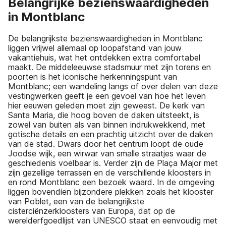
Belangrijke bezienswaardigheden
in Montblanc
De belangrijkste bezienswaardigheden in Montblanc
liggen vrijwel allemaal op loopafstand van jouw
vakantiehuis, wat het ontdekken extra comfortabel
maakt. De middeleeuwse stadsmuur met zijn torens en
poorten is het iconische herkenningspunt van
Montblanc; een wandeling langs of over delen van deze
vestingwerken geeft je een gevoel van hoe het leven
hier eeuwen geleden moet zijn geweest. De kerk van
Santa Maria, die hoog boven de daken uitsteekt, is
zowel van buiten als van binnen indrukwekkend, met
gotische details en een prachtig uitzicht over de daken
van de stad. Dwars door het centrum loopt de oude
Joodse wijk, een wirwar van smalle straatjes waar de
geschiedenis voelbaar is. Verder zijn de Plaça Major met
zijn gezellige terrassen en de verschillende kloosters in
en rond Montblanc een bezoek waard. In de omgeving
liggen bovendien bijzondere plekken zoals het klooster
van Poblet, een van de belangrijkste
cisterciënzerkloosters van Europa, dat op de
werelderfgoedlijst van UNESCO staat en eenvoudig met