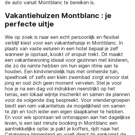
de auto vanuit Montblanc te bereiken is.
Vakantiehuizen Montblanc : je
perfecte uitje
Wie op zoek is naar een echt persoonlijk en flexibel
verblijf kiest voor een vakantiehuisje in Montblanc. In
plaats van vaste eeturen in een hotel bepaal je zelf
wanneer je opstaat, kookt of eropuit trekt. Dit maakt
een vakantiewoning ideaal voor gezinnen met kinderen,
die zo de ruimte hebben om hun eigen ritme aan te
houden. Een kindvriendelijk huis met omheinde tuin,
speelhoek of zelfs een klein zwembad zorgt ervoor dat
jong en oud zich geen moment vervelen. Stel je voor
hoe je na een dag vol indrukken neerstrijkt op het
terras, een lokaal wijntje inschenkt en samen de plannen
voor de volgende dag bespreekt. Voor vriendengroepen
biedt een ruim vakantiehuis de mogelijkheid om samen
te zijn en toch ieder een eigen slaapkamer te hebben.
En voor wie spontaan wil ontsnappen aan het dagelijkse
leven, is een last minute booking in Montblanc een
aantrekkelijke optie: je pakt je koffers, rijdt naar het
Catalaanse binnenland en voelt direct bij aankomst de