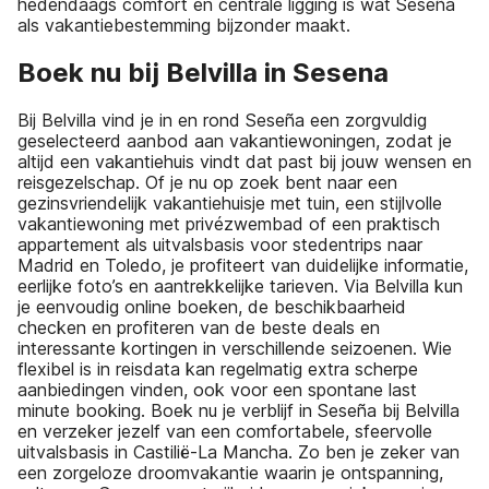
hedendaags comfort en centrale ligging is wat Seseña
als vakantiebestemming bijzonder maakt.
Boek nu bij Belvilla in Sesena
Bij Belvilla vind je in en rond Seseña een zorgvuldig
geselecteerd aanbod aan vakantiewoningen, zodat je
altijd een vakantiehuis vindt dat past bij jouw wensen en
reisgezelschap. Of je nu op zoek bent naar een
gezinsvriendelijk vakantiehuisje met tuin, een stijlvolle
vakantiewoning met privézwembad of een praktisch
appartement als uitvalsbasis voor stedentrips naar
Madrid en Toledo, je profiteert van duidelijke informatie,
eerlijke foto’s en aantrekkelijke tarieven. Via Belvilla kun
je eenvoudig online boeken, de beschikbaarheid
checken en profiteren van de beste deals en
interessante kortingen in verschillende seizoenen. Wie
flexibel is in reisdata kan regelmatig extra scherpe
aanbiedingen vinden, ook voor een spontane last
minute booking. Boek nu je verblijf in Seseña bij Belvilla
en verzeker jezelf van een comfortabele, sfeervolle
uitvalsbasis in Castilië-La Mancha. Zo ben je zeker van
een zorgeloze droomvakantie waarin je ontspanning,