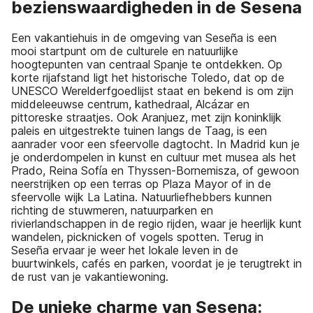
bezienswaardigheden in de Sesena
Een vakantiehuis in de omgeving van Seseña is een
mooi startpunt om de culturele en natuurlijke
hoogtepunten van centraal Spanje te ontdekken. Op
korte rijafstand ligt het historische Toledo, dat op de
UNESCO Werelderfgoedlijst staat en bekend is om zijn
middeleeuwse centrum, kathedraal, Alcázar en
pittoreske straatjes. Ook Aranjuez, met zijn koninklijk
paleis en uitgestrekte tuinen langs de Taag, is een
aanrader voor een sfeervolle dagtocht. In Madrid kun je
je onderdompelen in kunst en cultuur met musea als het
Prado, Reina Sofía en Thyssen-Bornemisza, of gewoon
neerstrijken op een terras op Plaza Mayor of in de
sfeervolle wijk La Latina. Natuurliefhebbers kunnen
richting de stuwmeren, natuurparken en
rivierlandschappen in de regio rijden, waar je heerlijk kunt
wandelen, picknicken of vogels spotten. Terug in
Seseña ervaar je weer het lokale leven in de
buurtwinkels, cafés en parken, voordat je je terugtrekt in
de rust van je vakantiewoning.
De unieke charme van Sesena: