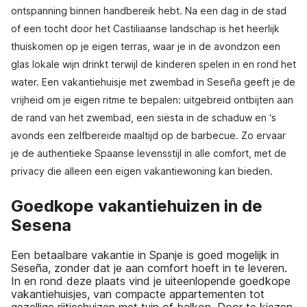
ontspanning binnen handbereik hebt. Na een dag in de stad
of een tocht door het Castiliaanse landschap is het heerlijk
thuiskomen op je eigen terras, waar je in de avondzon een
glas lokale wijn drinkt terwijl de kinderen spelen in en rond het
water. Een vakantiehuisje met zwembad in Seseña geeft je de
vrijheid om je eigen ritme te bepalen: uitgebreid ontbijten aan
de rand van het zwembad, een siësta in de schaduw en ‘s
avonds een zelfbereide maaltijd op de barbecue. Zo ervaar
je de authentieke Spaanse levensstijl in alle comfort, met de
privacy die alleen een eigen vakantiewoning kan bieden.
Goedkope vakantiehuizen in de
Sesena
Een betaalbare vakantie in Spanje is goed mogelijk in
Seseña, zonder dat je aan comfort hoeft in te leveren.
In en rond deze plaats vind je uiteenlopende goedkope
vakantiehuisjes, van compacte appartementen tot
gezellige rijtjeshuizen met tuin of balkon. Door te kiezen