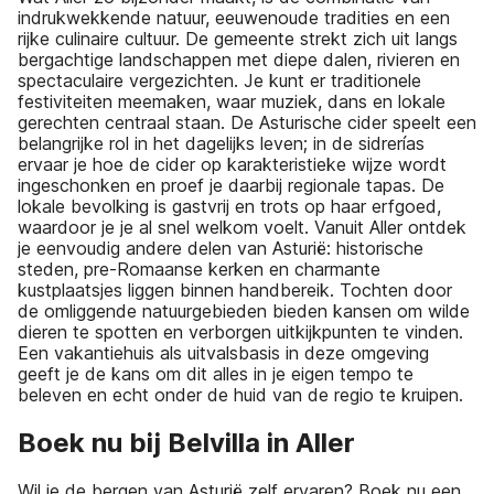
indrukwekkende natuur, eeuwenoude tradities en een
rijke culinaire cultuur. De gemeente strekt zich uit langs
bergachtige landschappen met diepe dalen, rivieren en
spectaculaire vergezichten. Je kunt er traditionele
festiviteiten meemaken, waar muziek, dans en lokale
gerechten centraal staan. De Asturische cider speelt een
belangrijke rol in het dagelijks leven; in de sidrerías
ervaar je hoe de cider op karakteristieke wijze wordt
ingeschonken en proef je daarbij regionale tapas. De
lokale bevolking is gastvrij en trots op haar erfgoed,
waardoor je je al snel welkom voelt. Vanuit Aller ontdek
je eenvoudig andere delen van Asturië: historische
steden, pre-Romaanse kerken en charmante
kustplaatsjes liggen binnen handbereik. Tochten door
de omliggende natuurgebieden bieden kansen om wilde
dieren te spotten en verborgen uitkijkpunten te vinden.
Een vakantiehuis als uitvalsbasis in deze omgeving
geeft je de kans om dit alles in je eigen tempo te
beleven en echt onder de huid van de regio te kruipen.
Boek nu bij Belvilla in Aller
Wil je de bergen van Asturië zelf ervaren? Boek nu een