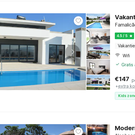
Vakant
Famalicã
4.5 / 5
Vakantie
Wifi
Gratis
€
147
p
+
extra k
Kids zon
Modern