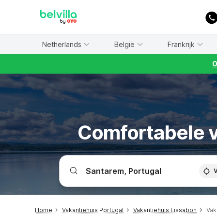
WIZARD MEMBER
Netherlands
België
Frankrijk
O
Comfortabele v
V
Home
Vakantiehuis Portugal
Vakantiehuis Lissabon
Vak