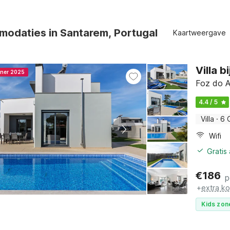
modaties in Santarem, Portugal
Kaartweergave
Villa 
nner 2025
Foz do A
4.4 / 5
Villa
·
6 
Wifi
Gratis
€
186
p
+
extra k
Kids zon