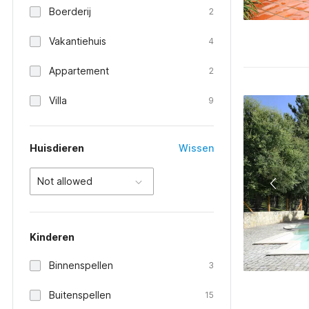
Boerderij
2
Vakantiehuis
4
Appartement
2
Villa
9
Huisdieren
Wissen
Not allowed
Kinderen
Binnenspellen
3
Buitenspellen
15