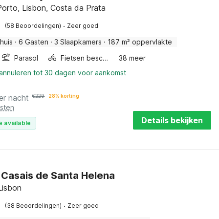
 Porto, Lisbon, Costa da Prata
·
(58 Beoordelingen)
Zeer goed
huis
·
6 Gasten
·
3 Slaapkamers
·
187 m² oppervlakte
Parasol
Fietsen beschikbaar
38 meer
 annuleren tot 30 dagen voor aankomst
er nacht
€
229
28% korting
osten
Details bekijken
e available
in Casais de Santa Helena
Lisbon
·
(38 Beoordelingen)
Zeer goed