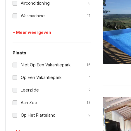
Airconditioning
8
Wasmachine
17
+ Meer weergeven
Plaats
Niet Op Een Vakantiepark
16
Op Een Vakantiepark
1
Leerzijde
2
Aan Zee
13
Op Het Platteland
9