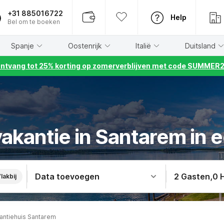
+31 885016722
Help
Bel om te boeken
Spanje
Oostenrijk
Italië
Duitsland
ntvang tot 25% korting op zomerverblijven met code SUMMER
akantie in Santarem in e
Data toevoegen
2 Gasten
,
0 
lakbij
antiehuis Santarem