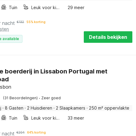
Tuin
Leuk voor kinderen
29 meer
r nacht
€
132
55% korting
osten
Details bekijken
e available
e boerderij in Lissabon Portugal met
bad
isbon
·
(31 Beoordelingen)
Zeer goed
j
·
8 Gasten
·
2 Huisdieren
·
2 Slaapkamers
·
250 m² oppervlakte
Tuin
Leuk voor kinderen
33 meer
r nacht
€
204
64% korting