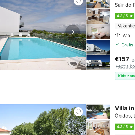
Salir do
4.3 / 5
Vakantie
Wifi
Gratis
€
157
p
+
extra k
Kids zon
Villa 
Óbidos, 
4.3 / 5