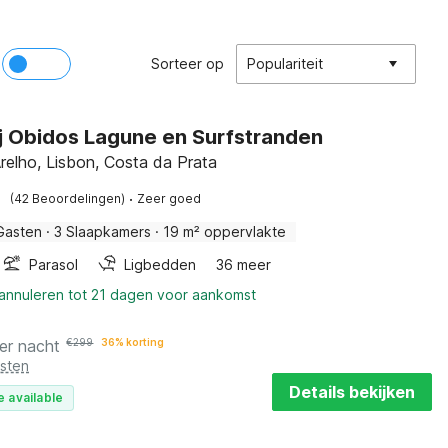
Sorteer op
Populariteit
bij Obidos Lagune en Surfstranden
relho, Lisbon, Costa da Prata
·
(42 Beoordelingen)
Zeer goed
Gasten
·
3 Slaapkamers
·
19 m² oppervlakte
Parasol
Ligbedden
36 meer
 annuleren tot 21 dagen voor aankomst
er nacht
€
299
36% korting
osten
Details bekijken
e available