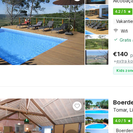
Alcobaça
4.2 / 5
Vakantie
Wifi
Gratis
€
140
p
+
extra k
Kids zon
Boerde
Tomar, L
4.0 / 5
Boerderi