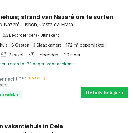
iehuis; strand van Nazaré om te surfen
o Nazaré, Lisbon, Costa da Prata
·
(62 Beoordelingen)
Uitstekend
huis
·
8 Gasten
·
3 Slaapkamers
·
172 m² oppervlakte
Parasol
Ligbedden
30 meer
 annuleren tot 21 dagen voor aankomst
er nacht
€
173
11% korting
osten
Details bekijken
e available
 vakantiehuis in Cela