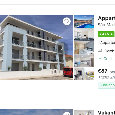
Appart
São Mart
4.4 / 5
Apparte
Gratis
€
87
pe
+
extra k
Kids zon
Vakant