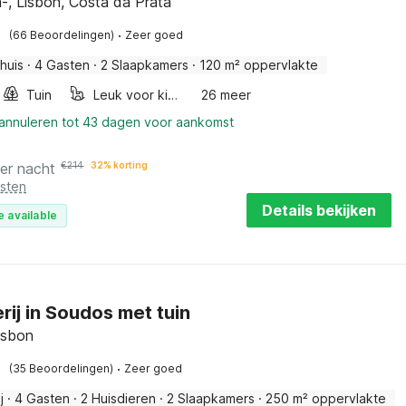
-, Lisbon, Costa da Prata
·
(66 Beoordelingen)
Zeer goed
huis
·
4 Gasten
·
2 Slaapkamers
·
120 m² oppervlakte
Tuin
Leuk voor kinderen
26 meer
 annuleren tot 43 dagen voor aankomst
er nacht
€
214
32% korting
osten
Details bekijken
e available
rij in Soudos met tuin
isbon
·
(35 Beoordelingen)
Zeer goed
j
·
4 Gasten
·
2 Huisdieren
·
2 Slaapkamers
·
250 m² oppervlakte