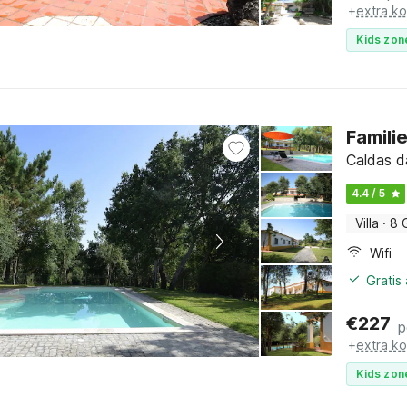
+
extra k
Kids zon
Famili
Caldas d
4.4 / 5
Villa
·
8 
Wifi
Gratis
€
227
p
+
extra k
Kids zon