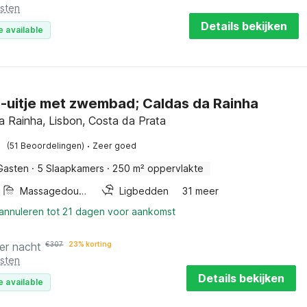
osten
Details bekijken
e available
e-uitje met zwembad; Caldas da Rainha
a Rainha, Lisbon, Costa da Prata
·
(51 Beoordelingen)
Zeer goed
Gasten
·
5 Slaapkamers
·
250 m² oppervlakte
Massagedouche
Ligbedden
31 meer
 annuleren tot 21 dagen voor aankomst
er nacht
€
307
23% korting
osten
Details bekijken
e available