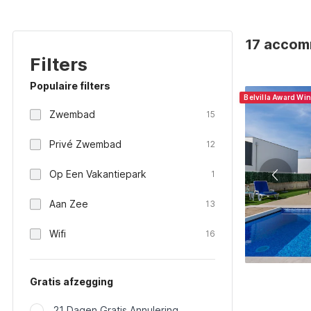
17 accom
Filters
Populaire filters
Belvilla Award Wi
Zwembad
15
Privé Zwembad
12
Op Een Vakantiepark
1
Aan Zee
13
Wifi
16
Gratis afzegging
21 Dagen Gratis Annulering