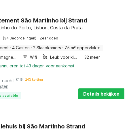
ement São Martinho bij Strand
inho do Porto, Lisbon, Costa da Prata
·
(34 Beoordelingen)
Zeer goed
ment
·
4 Gasten
·
2 Slaapkamers
·
75 m² oppervlakte
Combimagnetron
Wifi
Leuk voor kinderen
32 meer
 annuleren tot 43 dagen voor aankomst
r nacht
€
118
24% korting
osten
Details bekijken
e available
iehuis bij São Martinho Strand