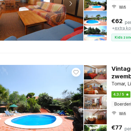
Wifi
€
62
pe
+
extra k
Kids zon
Vintag
zwem
Tomar, L
4.3 / 5
Boerderi
Wifi
€
77
pe