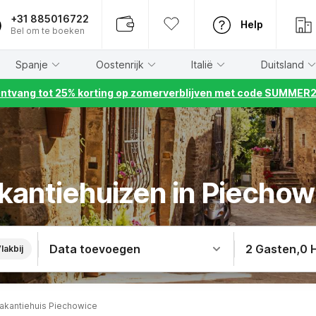
+31 885016722
Help
Bel om te boeken
Spanje
Oostenrijk
Italië
Duitsland
ntvang tot 25% korting op zomerverblijven met code SUMMER
kantiehuizen in Piechow
Data toevoegen
2 Gasten
,
0 
lakbij
akantiehuis Piechowice