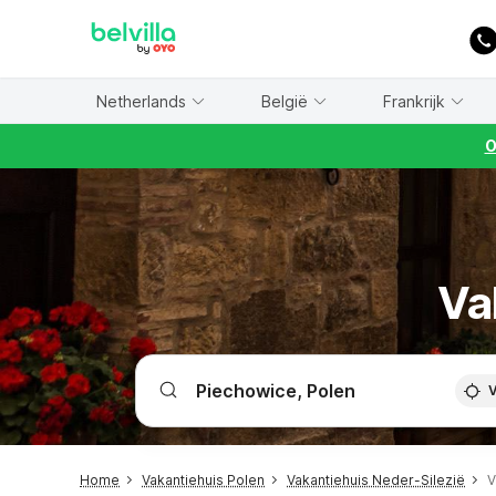
WIZARD MEMBER
Netherlands
België
Frankrijk
O
Va
V
Home
Vakantiehuis Polen
Vakantiehuis Neder-Silezië
V