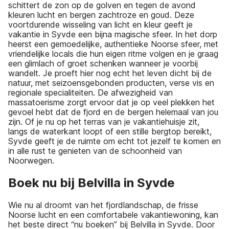
schittert de zon op de golven en tegen de avond
kleuren lucht en bergen zachtroze en goud. Deze
voortdurende wisseling van licht en kleur geeft je
vakantie in Syvde een bijna magische sfeer. In het dorp
heerst een gemoedelijke, authentieke Noorse sfeer, met
vriendelijke locals die hun eigen ritme volgen en je graag
een glimlach of groet schenken wanneer je voorbij
wandelt. Je proeft hier nog echt het leven dicht bij de
natuur, met seizoensgebonden producten, verse vis en
regionale specialiteiten. De afwezigheid van
massatoerisme zorgt ervoor dat je op veel plekken het
gevoel hebt dat de fjord en de bergen helemaal van jou
zijn. Of je nu op het terras van je vakantiehuisje zit,
langs de waterkant loopt of een stille bergtop bereikt,
Syvde geeft je de ruimte om echt tot jezelf te komen en
in alle rust te genieten van de schoonheid van
Noorwegen.
Boek nu bij Belvilla in Syvde
Wie nu al droomt van het fjordlandschap, de frisse
Noorse lucht en een comfortabele vakantiewoning, kan
het beste direct “nu boeken” bij Belvilla in Syvde. Door