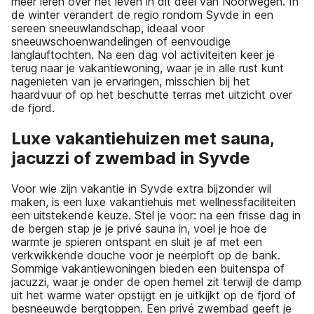
meer leren over het leven in dit deel van Noorwegen. In
de winter verandert de regio rondom Syvde in een
sereen sneeuwlandschap, ideaal voor
sneeuwschoenwandelingen of eenvoudige
langlauftochten. Na een dag vol activiteiten keer je
terug naar je vakantiewoning, waar je in alle rust kunt
nagenieten van je ervaringen, misschien bij het
haardvuur of op het beschutte terras met uitzicht over
de fjord.
Luxe vakantiehuizen met sauna,
jacuzzi of zwembad in Syvde
Voor wie zijn vakantie in Syvde extra bijzonder wil
maken, is een luxe vakantiehuis met wellnessfaciliteiten
een uitstekende keuze. Stel je voor: na een frisse dag in
de bergen stap je je privé sauna in, voel je hoe de
warmte je spieren ontspant en sluit je af met een
verkwikkende douche voor je neerploft op de bank.
Sommige vakantiewoningen bieden een buitenspa of
jacuzzi, waar je onder de open hemel zit terwijl de damp
uit het warme water opstijgt en je uitkijkt op de fjord of
besneeuwde bergtoppen. Een privé zwembad geeft je