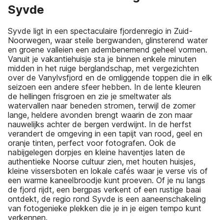
Syvde
Syvde ligt in een spectaculaire fjordenregio in Zuid-
Noorwegen, waar steile bergwanden, glinsterend water
en groene valleien een adembenemend geheel vormen.
Vanuit je vakantiehuisje sta je binnen enkele minuten
midden in het ruige berglandschap, met vergezichten
over de Vanylvsfjord en de omliggende toppen die in elk
seizoen een andere sfeer hebben. In de lente kleuren
de hellingen frisgroen en zie je smeltwater als
watervallen naar beneden stromen, terwijl de zomer
lange, heldere avonden brengt waarin de zon maar
nauwelijks achter de bergen verdwijnt. In de herfst
verandert de omgeving in een tapijt van rood, geel en
oranje tinten, perfect voor fotografen. Ook de
nabijgelegen dorpjes en kleine haventjes laten de
authentieke Noorse cultuur zien, met houten huisjes,
kleine vissersboten en lokale cafés waar je verse vis of
een warme kaneelbroodje kunt proeven. Of je nu langs
de fjord rijdt, een bergpas verkent of een rustige baai
ontdekt, de regio rond Syvde is een aaneenschakeling
van fotogenieke plekken die je in je eigen tempo kunt
verkennen.