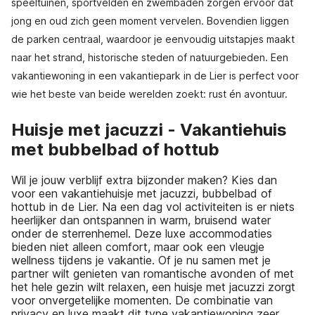
speeltuinen, sportvelden en zwembaden zorgen ervoor dat
jong en oud zich geen moment vervelen. Bovendien liggen
de parken centraal, waardoor je eenvoudig uitstapjes maakt
naar het strand, historische steden of natuurgebieden. Een
vakantiewoning in een vakantiepark in de Lier is perfect voor
wie het beste van beide werelden zoekt: rust én avontuur.
Huisje met jacuzzi - Vakantiehuis
met bubbelbad of hottub
Wil je jouw verblijf extra bijzonder maken? Kies dan
voor een vakantiehuisje met jacuzzi, bubbelbad of
hottub in de Lier. Na een dag vol activiteiten is er niets
heerlijker dan ontspannen in warm, bruisend water
onder de sterrenhemel. Deze luxe accommodaties
bieden niet alleen comfort, maar ook een vleugje
wellness tijdens je vakantie. Of je nu samen met je
partner wilt genieten van romantische avonden of met
het hele gezin wilt relaxen, een huisje met jacuzzi zorgt
voor onvergetelijke momenten. De combinatie van
privacy en luxe maakt dit type vakantiewoning zeer