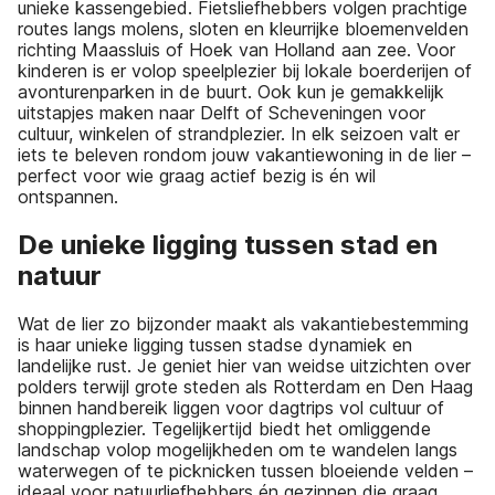
unieke kassengebied. Fietsliefhebbers volgen prachtige
routes langs molens, sloten en kleurrijke bloemenvelden
richting Maassluis of Hoek van Holland aan zee. Voor
kinderen is er volop speelplezier bij lokale boerderijen of
avonturenparken in de buurt. Ook kun je gemakkelijk
uitstapjes maken naar Delft of Scheveningen voor
cultuur, winkelen of strandplezier. In elk seizoen valt er
iets te beleven rondom jouw vakantiewoning in de lier –
perfect voor wie graag actief bezig is én wil
ontspannen.
De unieke ligging tussen stad en
natuur
Wat de lier zo bijzonder maakt als vakantiebestemming
is haar unieke ligging tussen stadse dynamiek en
landelijke rust. Je geniet hier van weidse uitzichten over
polders terwijl grote steden als Rotterdam en Den Haag
binnen handbereik liggen voor dagtrips vol cultuur of
shoppingplezier. Tegelijkertijd biedt het omliggende
landschap volop mogelijkheden om te wandelen langs
waterwegen of te picknicken tussen bloeiende velden –
ideaal voor natuurliefhebbers én gezinnen die graag