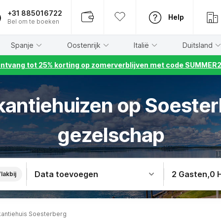
+31 885016722
Help
Bel om te boeken
Spanje
Oostenrijk
Italië
Duitsland
ntvang tot 25% korting op zomerverblijven met code SUMMER
kantiehuizen op Soester
gezelschap
Data toevoegen
2 Gasten
,
0 
lakbij
kantiehuis Soesterberg