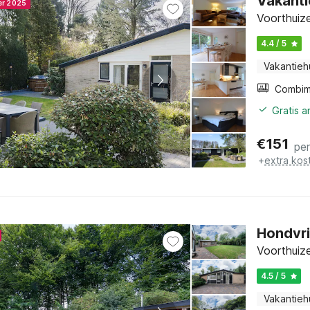
Vakanti
er 2025
Voorthuize
4.4 / 5
Vakantieh
Gratis 
€
151
pe
+
extra kos
Hondvri
Voorthuize
4.5 / 5
Vakantieh