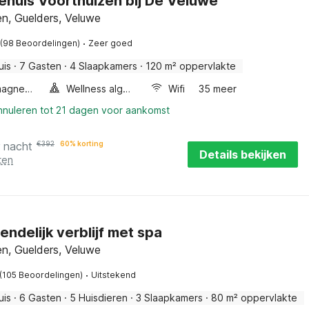
ehuis Voorthuizen bij De Veluwe
n, Guelders, Veluwe
·
(98 Beoordelingen)
Zeer goed
uis
·
7 Gasten
·
4 Slaapkamers
·
120 m² oppervlakte
Combimagnetron
Wellness algemeen
Wifi
35 meer
annuleren tot 21 dagen voor aankomst
r nacht
€
392
60% korting
Details bekijken
ten
endelijk verblijf met spa
n, Guelders, Veluwe
·
(105 Beoordelingen)
Uitstekend
uis
·
6 Gasten
·
5 Huisdieren
·
3 Slaapkamers
·
80 m² oppervlakte