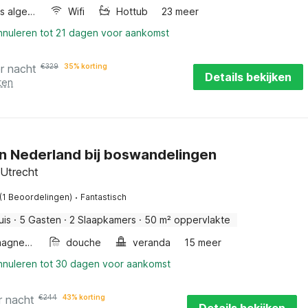
Wellness algemeen
Wifi
Hottub
23 meer
annuleren tot 21 dagen voor aankomst
r nacht
€
329
35% korting
Details bekijken
ten
in Nederland bij boswandelingen
 Utrecht
·
(1 Beoordelingen)
Fantastisch
uis
·
5 Gasten
·
2 Slaapkamers
·
50 m² oppervlakte
Combimagnetron
douche
veranda
15 meer
annuleren tot 30 dagen voor aankomst
r nacht
€
244
43% korting