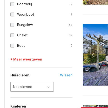
Boerderij
2
Woonboot
2
Bungalow
63
Chalet
37
Boot
5
+ Meer weergeven
Huisdieren
Wissen
Not allowed
Kinderen