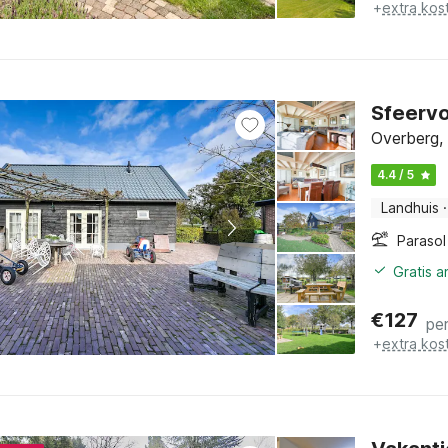
+
extra kos
Sfeervo
Overberg,
4.4 / 5
Landhuis
·
Parasol
Gratis 
€
127
pe
+
extra kos