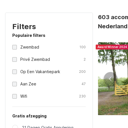
603 accom
Filters
Nederland
Populaire filters
Zwembad
100
Award Winner 2024
Privé Zwembad
2
Op Een Vakantiepark
200
Aan Zee
47
Wifi
230
Gratis afzegging
21 Dagen Gratis Annulering