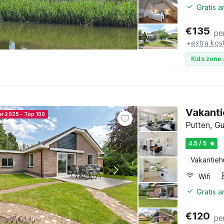
Gratis 
€
135
pe
+
extra kos
Kids zone 
Vakanti
er 2025 - Top 100
Putten, Gu
4.5 / 5
Vakantieh
Wifi
Gratis 
€
120
pe