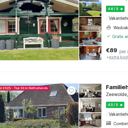
4.6 / 5
Vakantieh
Wasba
Gratis 
€
89
per
+
extra kos
Familie
er 2025 - Top 50 in Netherlands
Zeewolde,
4.5 / 5
Vakantieh