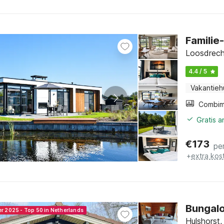
Familie
Loosdrech
4.4 / 5
Vakantieh
Gratis 
€
173
pe
+
extra kos
Bungalo
er 2025 - Top 50 in Netherlands
Hulshorst,