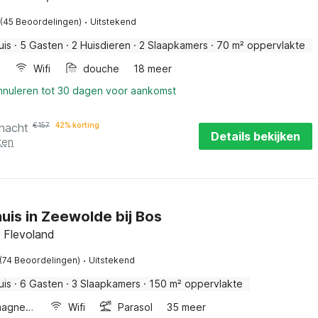
·
(45 Beoordelingen)
Uitstekend
uis
·
5 Gasten
·
2 Huisdieren
·
2 Slaapkamers
·
70 m² oppervlakte
k
Wifi
douche
18 meer
annuleren tot 30 dagen voor aankomst
 nacht
€
157
42% korting
Details bekijken
ten
huis in Zeewolde bij Bos
 Flevoland
·
(74 Beoordelingen)
Uitstekend
uis
·
6 Gasten
·
3 Slaapkamers
·
150 m² oppervlakte
Combimagnetron
Wifi
Parasol
35 meer