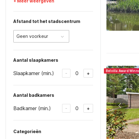
+ Meer weergeven
Afstand tot het stadscentrum
Geen voorkeur
Aantal slaapkamers
Belvilla Award Winn
Slaapkamer (min.)
0
-
+
Aantal badkamers
Badkamer (min.)
0
-
+
Categorieën