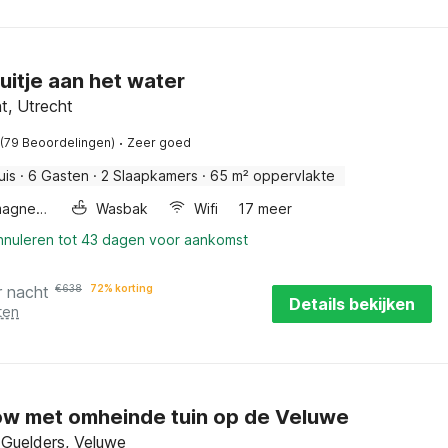
-uitje aan het water
t, Utrecht
·
(79 Beoordelingen)
Zeer goed
uis
·
6 Gasten
·
2 Slaapkamers
·
65 m² oppervlakte
Combimagnetron
Wasbak
Wifi
17 meer
annuleren tot 43 dagen voor aankomst
r nacht
€
638
72% korting
Details bekijken
ten
w met omheinde tuin op de Veluwe
 Guelders, Veluwe