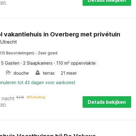
Details bekijken
ten
l vakantiehuis in Overberg met privétuin
 Utrecht
·
(15 Beoordelingen)
Zeer goed
5 Gasten
·
2 Slaapkamers
·
110 m² oppervlakte
douche
terras
21 meer
annuleren tot 43 dagen voor aankomst
r nacht
€
219
40% korting
Details bekijken
ten