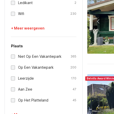
Ledikant
2
Wifi
230
+ Meer weergeven
Plaats
Niet Op Een Vakantiepark
365
Op Een Vakantiepark
200
Leerzijde
170
Belvilla Award Winn
Aan Zee
47
Op Het Platteland
45