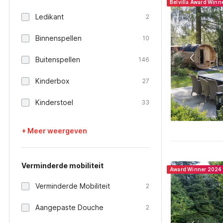
Belvilla Award Winn
Ledikant
2
Binnenspellen
10
Buitenspellen
146
Kinderbox
27
Kinderstoel
33
+ Meer weergeven
Verminderde mobiliteit
Award Winner 2024
Verminderde Mobiliteit
2
Aangepaste Douche
2