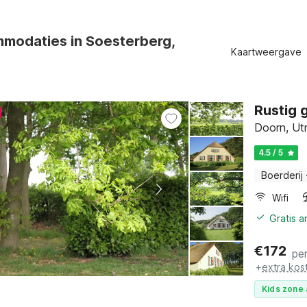
modaties in Soesterberg,
Kaartweergave
Rustig 
Doorn, Ut
4.5 / 5
Boerderij
Wifi
Gratis 
€
172
pe
+
extra kos
Kids zone 