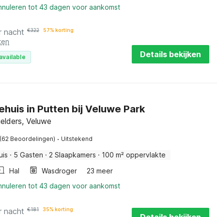
annuleren tot 43 dagen voor aankomst
r nacht
€
322
57% korting
ten
Details bekijken
available
ehuis in Putten bij Veluwe Park
elders, Veluwe
·
(62 Beoordelingen)
Uitstekend
uis
·
5 Gasten
·
2 Slaapkamers
·
100 m² oppervlakte
Hal
Wasdroger
23 meer
annuleren tot 43 dagen voor aankomst
r nacht
€
181
35% korting