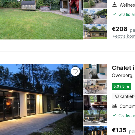
Gratis 
€
208
pe
+
extra kos
Chalet 
Overberg,
5.0 / 5
Vakantieh
Gratis 
€
135
pe