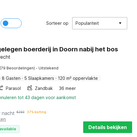
Sorteer op
Populariteit
gelegen boerderij in Doorn nabij het bos
recht
·
(79 Beoordelingen)
Uitstekend
·
8 Gasten
·
5 Slaapkamers
·
120 m² oppervlakte
Parasol
Zandbak
36 meer
annuleren tot 43 dagen voor aankomst
r nacht
€
293
37% korting
ten
Details bekijken
available