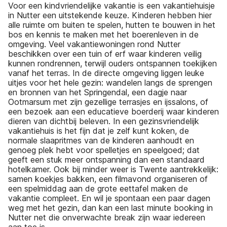
Voor een kindvriendelijke vakantie is een vakantiehuisje
in Nutter een uitstekende keuze. Kinderen hebben hier
alle ruimte om buiten te spelen, hutten te bouwen in het
bos en kennis te maken met het boerenleven in de
omgeving. Veel vakantiewoningen rond Nutter
beschikken over een tuin of erf waar kinderen veilig
kunnen rondrennen, terwijl ouders ontspannen toekijken
vanaf het terras. In de directe omgeving liggen leuke
uitjes voor het hele gezin: wandelen langs de sprengen
en bronnen van het Springendal, een dagje naar
Ootmarsum met zijn gezellige terrasjes en ijssalons, of
een bezoek aan een educatieve boerderij waar kinderen
dieren van dichtbij beleven. In een gezinsvriendelijk
vakantiehuis is het fijn dat je zelf kunt koken, de
normale slaapritmes van de kinderen aanhoudt en
genoeg plek hebt voor spelletjes en speelgoed; dat
geeft een stuk meer ontspanning dan een standaard
hotelkamer. Ook bij minder weer is Twente aantrekkelijk:
samen koekjes bakken, een filmavond organiseren of
een spelmiddag aan de grote eettafel maken de
vakantie compleet. En wil je spontaan een paar dagen
weg met het gezin, dan kan een last minute booking in
Nutter net die onverwachte break zijn waar iedereen
aan toe is.