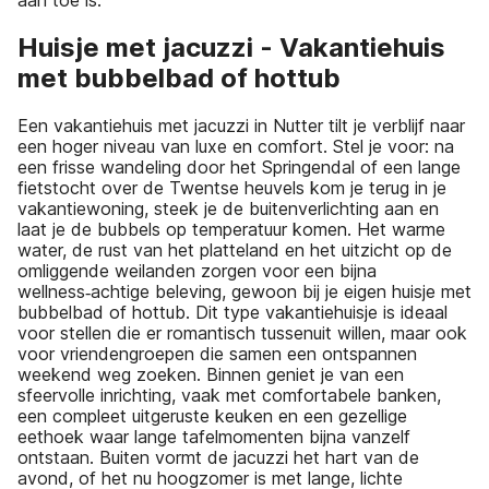
Huisje met jacuzzi - Vakantiehuis
met bubbelbad of hottub
Een vakantiehuis met jacuzzi in Nutter tilt je verblijf naar
een hoger niveau van luxe en comfort. Stel je voor: na
een frisse wandeling door het Springendal of een lange
fietstocht over de Twentse heuvels kom je terug in je
vakantiewoning, steek je de buitenverlichting aan en
laat je de bubbels op temperatuur komen. Het warme
water, de rust van het platteland en het uitzicht op de
omliggende weilanden zorgen voor een bijna
wellness‑achtige beleving, gewoon bij je eigen huisje met
bubbelbad of hottub. Dit type vakantiehuisje is ideaal
voor stellen die er romantisch tussenuit willen, maar ook
voor vriendengroepen die samen een ontspannen
weekend weg zoeken. Binnen geniet je van een
sfeervolle inrichting, vaak met comfortabele banken,
een compleet uitgeruste keuken en een gezellige
eethoek waar lange tafelmomenten bijna vanzelf
ontstaan. Buiten vormt de jacuzzi het hart van de
avond, of het nu hoogzomer is met lange, lichte