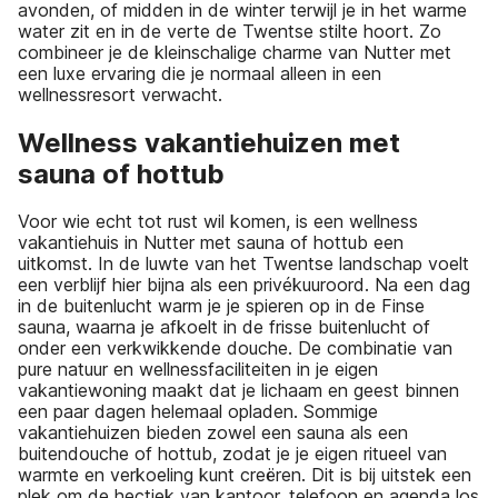
avonden, of midden in de winter terwijl je in het warme
water zit en in de verte de Twentse stilte hoort. Zo
combineer je de kleinschalige charme van Nutter met
een luxe ervaring die je normaal alleen in een
wellnessresort verwacht.
Wellness vakantiehuizen met
sauna of hottub
Voor wie echt tot rust wil komen, is een wellness
vakantiehuis in Nutter met sauna of hottub een
uitkomst. In de luwte van het Twentse landschap voelt
een verblijf hier bijna als een privékuuroord. Na een dag
in de buitenlucht warm je je spieren op in de Finse
sauna, waarna je afkoelt in de frisse buitenlucht of
onder een verkwikkende douche. De combinatie van
pure natuur en wellnessfaciliteiten in je eigen
vakantiewoning maakt dat je lichaam en geest binnen
een paar dagen helemaal opladen. Sommige
vakantiehuizen bieden zowel een sauna als een
buitendouche of hottub, zodat je je eigen ritueel van
warmte en verkoeling kunt creëren. Dit is bij uitstek een
plek om de hectiek van kantoor, telefoon en agenda los