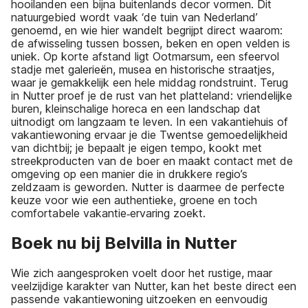
hooilanden een bijna buitenlands decor vormen. Dit
natuurgebied wordt vaak ‘de tuin van Nederland’
genoemd, en wie hier wandelt begrijpt direct waarom:
de afwisseling tussen bossen, beken en open velden is
uniek. Op korte afstand ligt Ootmarsum, een sfeervol
stadje met galerieën, musea en historische straatjes,
waar je gemakkelijk een hele middag rondstruint. Terug
in Nutter proef je de rust van het platteland: vriendelijke
buren, kleinschalige horeca en een landschap dat
uitnodigt om langzaam te leven. In een vakantiehuis of
vakantiewoning ervaar je die Twentse gemoedelijkheid
van dichtbij; je bepaalt je eigen tempo, kookt met
streekproducten van de boer en maakt contact met de
omgeving op een manier die in drukkere regio’s
zeldzaam is geworden. Nutter is daarmee de perfecte
keuze voor wie een authentieke, groene en toch
comfortabele vakantie‑ervaring zoekt.
Boek nu bij Belvilla in Nutter
Wie zich aangesproken voelt door het rustige, maar
veelzijdige karakter van Nutter, kan het beste direct een
passende vakantiewoning uitzoeken en eenvoudig