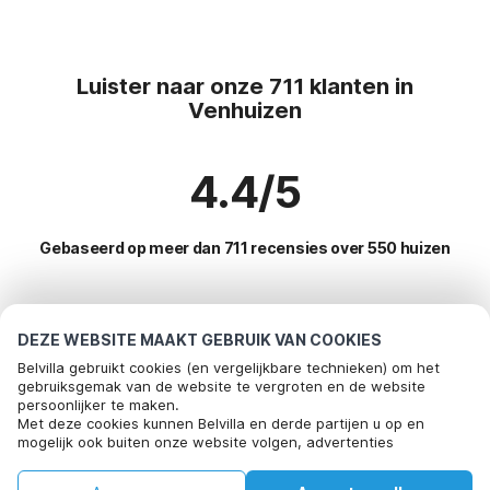
Luister naar onze 711 klanten in
Venhuizen
4.4/5
Gebaseerd op meer dan 711 recensies over 550 huizen
Meest populaire bestemmingen voor
DEZE WEBSITE MAAKT GEBRUIK VAN COOKIES
vakantie
Belvilla gebruikt cookies (en vergelijkbare technieken) om het
gebruiksgemak van de website te vergroten en de website
persoonlijker te maken.
Top steden met top voorzieningen voor vakantie
Bel om te boeken
Met deze cookies kunnen Belvilla en derde partijen u op en
mogelijk ook buiten onze website volgen, advertenties
Vakantie met hond - Huisdiervriendelijke vakantiehuizen kreileroord
Populaire voorzieningen voor vakantie in Venhuizen
afstemmen op uw interesses en u informatie laten delen via
Vakantie met hond - Huisdiervriendelijke vakantiehuizen venhuizen
social media.
Vakantie met hond - Huisdiervriendelijke vakantiehuizen