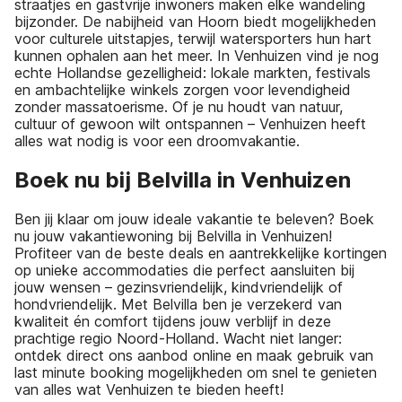
straatjes en gastvrije inwoners maken elke wandeling
bijzonder. De nabijheid van Hoorn biedt mogelijkheden
voor culturele uitstapjes, terwijl watersporters hun hart
kunnen ophalen aan het meer. In Venhuizen vind je nog
echte Hollandse gezelligheid: lokale markten, festivals
en ambachtelijke winkels zorgen voor levendigheid
zonder massatoerisme. Of je nu houdt van natuur,
cultuur of gewoon wilt ontspannen – Venhuizen heeft
alles wat nodig is voor een droomvakantie.
Boek nu bij Belvilla in Venhuizen
Ben jij klaar om jouw ideale vakantie te beleven? Boek
nu jouw vakantiewoning bij Belvilla in Venhuizen!
Profiteer van de beste deals en aantrekkelijke kortingen
op unieke accommodaties die perfect aansluiten bij
jouw wensen – gezinsvriendelijk, kindvriendelijk of
hondvriendelijk. Met Belvilla ben je verzekerd van
kwaliteit én comfort tijdens jouw verblijf in deze
prachtige regio Noord-Holland. Wacht niet langer:
ontdek direct ons aanbod online en maak gebruik van
last minute booking mogelijkheden om snel te genieten
van alles wat Venhuizen te bieden heeft!