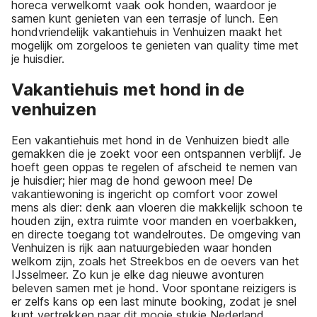
horeca verwelkomt vaak ook honden, waardoor je
samen kunt genieten van een terrasje of lunch. Een
hondvriendelijk vakantiehuis in Venhuizen maakt het
mogelijk om zorgeloos te genieten van quality time met
je huisdier.
Vakantiehuis met hond in de
venhuizen
Een vakantiehuis met hond in de Venhuizen biedt alle
gemakken die je zoekt voor een ontspannen verblijf. Je
hoeft geen oppas te regelen of afscheid te nemen van
je huisdier; hier mag de hond gewoon mee! De
vakantiewoning is ingericht op comfort voor zowel
mens als dier: denk aan vloeren die makkelijk schoon te
houden zijn, extra ruimte voor manden en voerbakken,
en directe toegang tot wandelroutes. De omgeving van
Venhuizen is rijk aan natuurgebieden waar honden
welkom zijn, zoals het Streekbos en de oevers van het
IJsselmeer. Zo kun je elke dag nieuwe avonturen
beleven samen met je hond. Voor spontane reizigers is
er zelfs kans op een last minute booking, zodat je snel
kunt vertrekken naar dit mooie stukje Nederland.