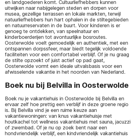
en landgoederen komt. Cultuurliefhebbers kunnen
uitwijken naar nabijgelegen steden en dorpen voor
musea, gezellige terrassen en lokale markten, terwijl
natuurliefhebbers hun hart ophalen in de stiltegebieden
en natuurreservaten in de buurt. Voor kinderen is er
genoeg te ontdekken, van speelnatuur en
kinderboerderijen tot avontuurlijke bosroutes.
Oosterwolde voelt gemoedelijk en authentiek, met een
ontspannen dorpssfeer, maar biedt tegelijk voldoende
faciliteiten voor een comfortabel verblijf. Of je nu graag
de stilte opzoekt of juist actief op pad gaat,
Oosterwolde vormt een ideale uitvalsbasis voor een
afwisselende vakantie in het noorden van Nederland.
Boek nu bij Belvilla in Oosterwolde
Boek nu je vakantiehuis in Oosterwolde bij Belvilla en
ervaar zelf hoe prettig een verblijf in deze groene regio
is. Bij Belvilla vind je een ruime keuze aan
vakantiewoningen: van knus vakantiehuisje met
houtkachel tot wellness vakantiehuis met sauna, jacuzzi
of zwembad. Of je nu op zoek bent naar een
hondvriendelijk verblijf, een kindvriendelijk vakantiehuis