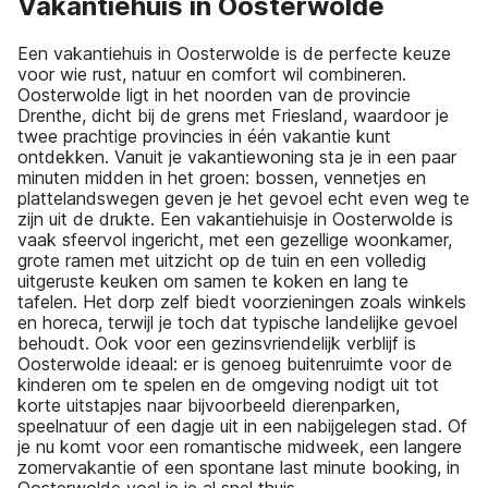
Vakantiehuis in Oosterwolde
Een vakantiehuis in Oosterwolde is de perfecte keuze
voor wie rust, natuur en comfort wil combineren.
Oosterwolde ligt in het noorden van de provincie
Drenthe, dicht bij de grens met Friesland, waardoor je
twee prachtige provincies in één vakantie kunt
ontdekken. Vanuit je vakantiewoning sta je in een paar
minuten midden in het groen: bossen, vennetjes en
plattelandswegen geven je het gevoel echt even weg te
zijn uit de drukte. Een vakantiehuisje in Oosterwolde is
vaak sfeervol ingericht, met een gezellige woonkamer,
grote ramen met uitzicht op de tuin en een volledig
uitgeruste keuken om samen te koken en lang te
tafelen. Het dorp zelf biedt voorzieningen zoals winkels
en horeca, terwijl je toch dat typische landelijke gevoel
behoudt. Ook voor een gezinsvriendelijk verblijf is
Oosterwolde ideaal: er is genoeg buitenruimte voor de
kinderen om te spelen en de omgeving nodigt uit tot
korte uitstapjes naar bijvoorbeeld dierenparken,
speelnatuur of een dagje uit in een nabijgelegen stad. Of
je nu komt voor een romantische midweek, een langere
zomervakantie of een spontane last minute booking, in
Oosterwolde voel je je al snel thuis.