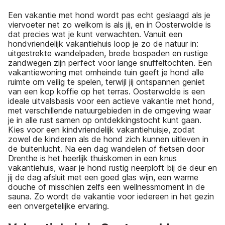
Een vakantie met hond wordt pas echt geslaagd als je
viervoeter net zo welkom is als jij, en in Oosterwolde is
dat precies wat je kunt verwachten. Vanuit een
hondvriendelijk vakantiehuis loop je zo de natuur in:
uitgestrekte wandelpaden, brede bospaden en rustige
zandwegen zijn perfect voor lange snuffeltochten. Een
vakantiewoning met omheinde tuin geeft je hond alle
ruimte om veilig te spelen, terwijl jij ontspannen geniet
van een kop koffie op het terras. Oosterwolde is een
ideale uitvalsbasis voor een actieve vakantie met hond,
met verschillende natuurgebieden in de omgeving waar
je in alle rust samen op ontdekkingstocht kunt gaan.
Kies voor een kindvriendelijk vakantiehuisje, zodat
zowel de kinderen als de hond zich kunnen uitleven in
de buitenlucht. Na een dag wandelen of fietsen door
Drenthe is het heerlijk thuiskomen in een knus
vakantiehuis, waar je hond rustig neerploft bij de deur en
jij de dag afsluit met een goed glas wijn, een warme
douche of misschien zelfs een wellnessmoment in de
sauna. Zo wordt de vakantie voor iedereen in het gezin
een onvergetelijke ervaring.