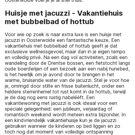
Huisje met jacuzzi - Vakantiehuis
met bubbelbad of hottub
Voor wie op zoek is naar extra luxe is een huisje met
jacuzzi in Oosterwolde een fantastische keuze. Een
vakantiehuis met bubbelbad of hottub geeft je dat
exclusieve wellnessgevoel, maar dan in je eigen tempo
en volledig privé. Na een dag vol activiteiten, zoals een
wandeling door de Drentse bossen, een fietstocht langs
oude boerderijen of een bezoek aan een nabij hunebed,
is het heerlijk om je avond door te brengen in het
warme, bruisende water van de jacuzzi. Stel je voor hoe
je, omringd door stilte en frisse buitenlucht, onder een
heldere sterrenhemel tot rust komt in de hottub, terwijl
je de dag nog eens rustig nabelééft. Een
vakantiewoning met jacuzzi is ook ideaal voor een
speciale gelegenheid: een jubileum, verjaardag of
romantisch weekend wordt meteen extra bijzonder. In
een kindvriendelijk vakantiehuisje kun je de jacuzzi
gebruiken wanneer de kinderen op bed liggen en zo
toch nog dat moment van volledige ontspanning