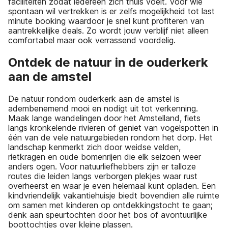
faciliteiten zodat iedereen zich thuis voelt. Voor wie
spontaan wil vertrekken is er zelfs mogelijkheid tot last
minute booking waardoor je snel kunt profiteren van
aantrekkelijke deals. Zo wordt jouw verblijf niet alleen
comfortabel maar ook verrassend voordelig.
Ontdek de natuur in de ouderkerk
aan de amstel
De natuur rondom ouderkerk aan de amstel is
adembenemend mooi en nodigt uit tot verkenning.
Maak lange wandelingen door het Amstelland, fiets
langs kronkelende rivieren of geniet van vogelspotten in
één van de vele natuurgebieden rondom het dorp. Het
landschap kenmerkt zich door weidse velden,
rietkragen en oude bomenrijen die elk seizoen weer
anders ogen. Voor natuurliefhebbers zijn er talloze
routes die leiden langs verborgen plekjes waar rust
overheerst en waar je even helemaal kunt opladen. Een
kindvriendelijk vakantiehuisje biedt bovendien alle ruimte
om samen met kinderen op ontdekkingstocht te gaan;
denk aan speurtochten door het bos of avontuurlijke
boottochtjes over kleine plassen.