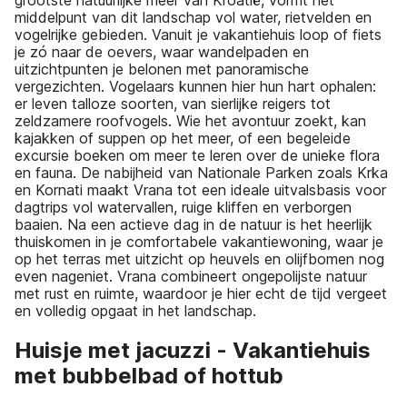
middelpunt van dit landschap vol water, rietvelden en
vogelrijke gebieden. Vanuit je vakantiehuis loop of fiets
je zó naar de oevers, waar wandelpaden en
uitzichtpunten je belonen met panoramische
vergezichten. Vogelaars kunnen hier hun hart ophalen:
er leven talloze soorten, van sierlijke reigers tot
zeldzamere roofvogels. Wie het avontuur zoekt, kan
kajakken of suppen op het meer, of een begeleide
excursie boeken om meer te leren over de unieke flora
en fauna. De nabijheid van Nationale Parken zoals Krka
en Kornati maakt Vrana tot een ideale uitvalsbasis voor
dagtrips vol watervallen, ruige kliffen en verborgen
baaien. Na een actieve dag in de natuur is het heerlijk
thuiskomen in je comfortabele vakantiewoning, waar je
op het terras met uitzicht op heuvels en olijfbomen nog
even nageniet. Vrana combineert ongepolijste natuur
met rust en ruimte, waardoor je hier echt de tijd vergeet
en volledig opgaat in het landschap.
Huisje met jacuzzi - Vakantiehuis
met bubbelbad of hottub