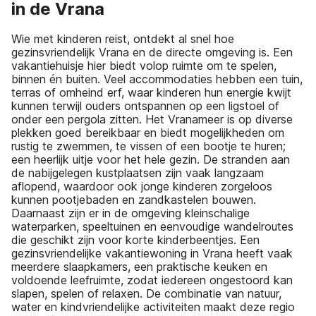
in de Vrana
Wie met kinderen reist, ontdekt al snel hoe
gezinsvriendelijk Vrana en de directe omgeving is. Een
vakantiehuisje hier biedt volop ruimte om te spelen,
binnen én buiten. Veel accommodaties hebben een tuin,
terras of omheind erf, waar kinderen hun energie kwijt
kunnen terwijl ouders ontspannen op een ligstoel of
onder een pergola zitten. Het Vranameer is op diverse
plekken goed bereikbaar en biedt mogelijkheden om
rustig te zwemmen, te vissen of een bootje te huren;
een heerlijk uitje voor het hele gezin. De stranden aan
de nabijgelegen kustplaatsen zijn vaak langzaam
aflopend, waardoor ook jonge kinderen zorgeloos
kunnen pootjebaden en zandkastelen bouwen.
Daarnaast zijn er in de omgeving kleinschalige
waterparken, speeltuinen en eenvoudige wandelroutes
die geschikt zijn voor korte kinderbeentjes. Een
gezinsvriendelijke vakantiewoning in Vrana heeft vaak
meerdere slaapkamers, een praktische keuken en
voldoende leefruimte, zodat iedereen ongestoord kan
slapen, spelen of relaxen. De combinatie van natuur,
water en kindvriendelijke activiteiten maakt deze regio