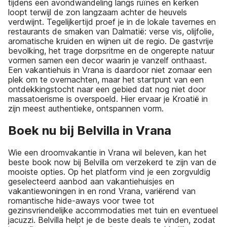
tijdens een avondwandeling langs ruïnes en kerken
loopt terwijl de zon langzaam achter de heuvels
verdwijnt. Tegelijkertijd proef je in de lokale tavernes en
restaurants de smaken van Dalmatië: verse vis, olijfolie,
aromatische kruiden en wijnen uit de regio. De gastvrije
bevolking, het trage dorpsritme en de ongerepte natuur
vormen samen een decor waarin je vanzelf onthaast.
Een vakantiehuis in Vrana is daardoor niet zomaar een
plek om te overnachten, maar het startpunt van een
ontdekkingstocht naar een gebied dat nog niet door
massatoerisme is overspoeld. Hier ervaar je Kroatië in
zijn meest authentieke, ontspannen vorm.
Boek nu bij Belvilla in Vrana
Wie een droomvakantie in Vrana wil beleven, kan het
beste book now bij Belvilla om verzekerd te zijn van de
mooiste opties. Op het platform vind je een zorgvuldig
geselecteerd aanbod aan vakantiehuisjes en
vakantiewoningen in en rond Vrana, variërend van
romantische hide-aways voor twee tot
gezinsvriendelijke accommodaties met tuin en eventueel
jacuzzi. Belvilla helpt je de beste deals te vinden, zodat