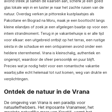
avond steek je samen de kaarsen aan, schenk je een goed
glas lokale wijn in en luister je naar het zachte ruisen van de
natuur. Overdag verken je pittoreske kustplaatsjes als
Pakoštane en Biograd na Moru, maak je een boottocht langs
kleine eilandjes of zoek je een afgelegen baaitje op voor een
intiem strandmoment. Terug in je vakantiehuisje is er alle tijd
voor elkaar: een uitgebreid ontbijt op het terras, een rustige
siësta in de schaduw en een ontspannen avond onder een
heldere sterrenhemel. Vrana is kleinschalig, authentiek en
ongerept, waardoor de sfeer persoonlijk en puur blijft.
Precies wat je nodig hebt voor een romantische vakantie
waarbij jullie echt helemaal tot rust komen, weg van drukte en
verplichtingen.
Ontdek de natuur in de Vrana
De omgeving van Vrana is een paradijs voor
natuurliefhebbers. Het imposante Vranameer, het
grootste natuurlijke meer van Kroatië, vormt het