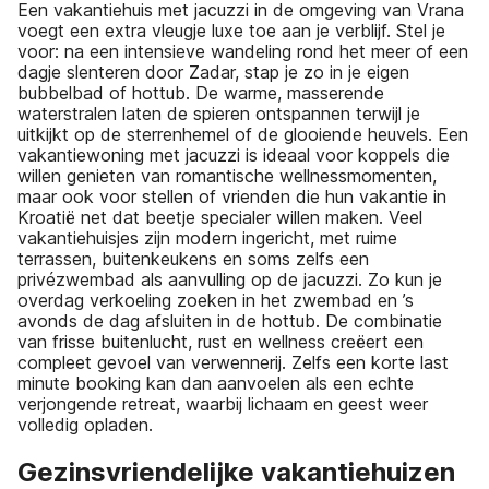
Een vakantiehuis met jacuzzi in de omgeving van Vrana
voegt een extra vleugje luxe toe aan je verblijf. Stel je
voor: na een intensieve wandeling rond het meer of een
dagje slenteren door Zadar, stap je zo in je eigen
bubbelbad of hottub. De warme, masserende
waterstralen laten de spieren ontspannen terwijl je
uitkijkt op de sterrenhemel of de glooiende heuvels. Een
vakantiewoning met jacuzzi is ideaal voor koppels die
willen genieten van romantische wellnessmomenten,
maar ook voor stellen of vrienden die hun vakantie in
Kroatië net dat beetje specialer willen maken. Veel
vakantiehuisjes zijn modern ingericht, met ruime
terrassen, buitenkeukens en soms zelfs een
privézwembad als aanvulling op de jacuzzi. Zo kun je
overdag verkoeling zoeken in het zwembad en ’s
avonds de dag afsluiten in de hottub. De combinatie
van frisse buitenlucht, rust en wellness creëert een
compleet gevoel van verwennerij. Zelfs een korte last
minute booking kan dan aanvoelen als een echte
verjongende retreat, waarbij lichaam en geest weer
volledig opladen.
Gezinsvriendelijke vakantiehuizen