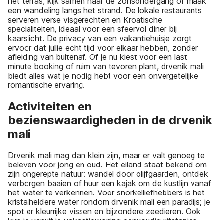
het terras, kijk samen naar de zonsondergang of maak
een wandeling langs het strand. De lokale restaurants
serveren verse visgerechten en Kroatische
specialiteiten, ideaal voor een sfeervol diner bij
kaarslicht. De privacy van een vakantiehuisje zorgt
ervoor dat jullie echt tijd voor elkaar hebben, zonder
afleiding van buitenaf. Of je nu kiest voor een last
minute booking of ruim van tevoren plant, drvenik mali
biedt alles wat je nodig hebt voor een onvergetelijke
romantische ervaring.
Activiteiten en
bezienswaardigheden in de drvenik
mali
Drvenik mali mag dan klein zijn, maar er valt genoeg te
beleven voor jong en oud. Het eiland staat bekend om
zijn ongerepte natuur: wandel door olijfgaarden, ontdek
verborgen baaien of huur een kajak om de kustlijn vanaf
het water te verkennen. Voor snorkelliefhebbers is het
kristalheldere water rondom drvenik mali een paradijs; je
spot er kleurrijke vissen en bijzondere zeedieren. Ook