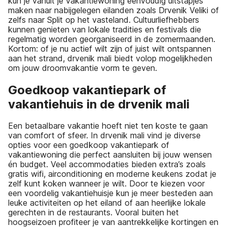
kun je vanuit je vakantiewoning eenvoudig uitstapjes
maken naar nabijgelegen eilanden zoals Drvenik Veliki of
zelfs naar Split op het vasteland. Cultuurliefhebbers
kunnen genieten van lokale tradities en festivals die
regelmatig worden georganiseerd in de zomermaanden.
Kortom: of je nu actief wilt zijn of juist wilt ontspannen
aan het strand, drvenik mali biedt volop mogelijkheden
om jouw droomvakantie vorm te geven.
Goedkoop vakantiepark of
vakantiehuis in de drvenik mali
Een betaalbare vakantie hoeft niet ten koste te gaan
van comfort of sfeer. In drvenik mali vind je diverse
opties voor een goedkoop vakantiepark of
vakantiewoning die perfect aansluiten bij jouw wensen
én budget. Veel accommodaties bieden extra’s zoals
gratis wifi, airconditioning en moderne keukens zodat je
zelf kunt koken wanneer je wilt. Door te kiezen voor
een voordelig vakantiehuisje kun je meer besteden aan
leuke activiteiten op het eiland of aan heerlijke lokale
gerechten in de restaurants. Vooral buiten het
hoogseizoen profiteer je van aantrekkelijke kortingen en