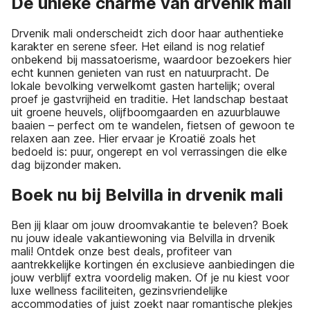
De unieke charme van drvenik mali
Drvenik mali onderscheidt zich door haar authentieke
karakter en serene sfeer. Het eiland is nog relatief
onbekend bij massatoerisme, waardoor bezoekers hier
echt kunnen genieten van rust en natuurpracht. De
lokale bevolking verwelkomt gasten hartelijk; overal
proef je gastvrijheid en traditie. Het landschap bestaat
uit groene heuvels, olijfboomgaarden en azuurblauwe
baaien – perfect om te wandelen, fietsen of gewoon te
relaxen aan zee. Hier ervaar je Kroatië zoals het
bedoeld is: puur, ongerept en vol verrassingen die elke
dag bijzonder maken.
Boek nu bij Belvilla in drvenik mali
Ben jij klaar om jouw droomvakantie te beleven? Boek
nu jouw ideale vakantiewoning via Belvilla in drvenik
mali! Ontdek onze best deals, profiteer van
aantrekkelijke kortingen én exclusieve aanbiedingen die
jouw verblijf extra voordelig maken. Of je nu kiest voor
luxe wellness faciliteiten, gezinsvriendelijke
accommodaties of juist zoekt naar romantische plekjes