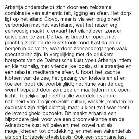
Arbanija onderscheidt zich door een zeldzame
combinatie van authenticiteit, ligging en sfeer. Het dorp
ligt op het eiland Čiovo, maar is via een brug direct
verbonden met het vasteland, wat het reizen erg
eenvoudig maakt: u ervaart het eilandleven zonder
geïsoleerd te zijn. De baai is breed en open, met
prachtig zicht op de kuststrook rond Kaštela en de
bergen in de verte, waardoor zonsondergangen vaak
spectaculair zijn. In vergelijking met de drukkere
hotspots van de Dalmatische kust voelt Arbanija intiem
en kleinschalig, met vriendelijke locals, stille straatjes en
een relaxte, mediterrane sfeer. U hoort het zachte
klotsen van de zee, het gezang van krekels en af en
toe een boot die voorbij glijdt; het ritme van de dag
wordt bepaald door zon, zee en maaltijden in de open
lucht. Tegelijkertijd heeft u alle voordelen van de
nabijheid van Trogir en Split: cultuur, winkels, markten en
excursies zijn altijd dichtbij, maar u kiest zelf wanneer u
de levendigheid opzoekt. Dit maakt Arbanija een
bijzondere plek voor wie een droomvakantie aan de
Adriatische kust wil beleven, met zowel rust als
mogelijkheden tot ontdekking, en met een vakantiehuis
als comfortabele uitvalsbasis. Ook een spontane last