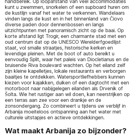
handbereik. Op loopafstand van veel accommodaties
kunt u zwemmen, snorkelen of een supboard huren om
de kustlijn vanaf het water te verkennen. Wandelaars
vinden langs de kust en in het binnenland van Čiovo
diverse paden door dennenbossen en langs
uitzichtpunten met panoramisch zicht op de baai. Op
korte afstand ligt Trogir, een charmante stad met een
oud centrum dat op de UNESCO Werelderfgoedlijst
staat, vol smalle straatjes, historische kerken en
levendige pleinen. Met de boot of auto bereikt u
eenvoudig Split, waar het paleis van Diocletianus en de
bruisende Riva boulevard wachten. Op het eiland zelf
zijn kleine kapelletjes, lokale restaurants en verborgen
baaitjes te ontdekken. Watersportliefhebbers kunnen
kiezen voor kajakken, duiken of een dagtocht met een
motorboot naar nabijgelegen eilanden als Drvenik of
Šolta. Wie het rustiger aan wil doen, kan neerstrijken op
een terras aan zee voor een drankje en de
zonsondergang. Zo combineert u tijdens uw verblijf in
Arbanija moeiteloos ontspanning aan het water met
culturele uitstapjes en actieve ontdekkingen.
Wat maakt Arbanija zo bijzonder?