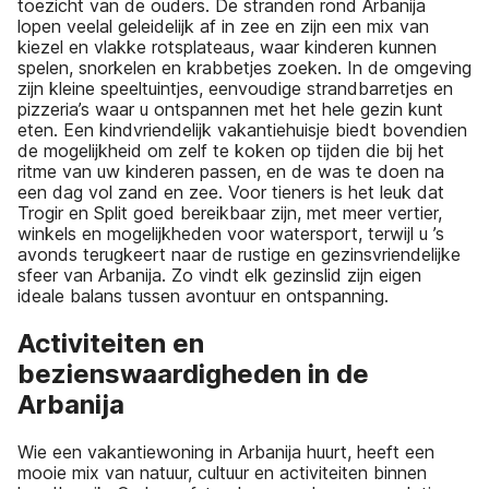
toezicht van de ouders. De stranden rond Arbanija
lopen veelal geleidelijk af in zee en zijn een mix van
kiezel en vlakke rotsplateaus, waar kinderen kunnen
spelen, snorkelen en krabbetjes zoeken. In de omgeving
zijn kleine speeltuintjes, eenvoudige strandbarretjes en
pizzeria’s waar u ontspannen met het hele gezin kunt
eten. Een kindvriendelijk vakantiehuisje biedt bovendien
de mogelijkheid om zelf te koken op tijden die bij het
ritme van uw kinderen passen, en de was te doen na
een dag vol zand en zee. Voor tieners is het leuk dat
Trogir en Split goed bereikbaar zijn, met meer vertier,
winkels en mogelijkheden voor watersport, terwijl u ’s
avonds terugkeert naar de rustige en gezinsvriendelijke
sfeer van Arbanija. Zo vindt elk gezinslid zijn eigen
ideale balans tussen avontuur en ontspanning.
Activiteiten en
bezienswaardigheden in de
Arbanija
Wie een vakantiewoning in Arbanija huurt, heeft een
mooie mix van natuur, cultuur en activiteiten binnen