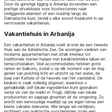
Door de gunstige ligging is Arbanija bovendien een
prettige uitvalsbasis voor bootexcursies naar
omliggende eilanden of een roadtrip langs de
Dalmatische kust, terwijl u elke avond thuiskomt in uw
vertrouwde vakantiehuis.
Vakantiehuis in Arbanija
Een vakantiehuis in Arbanija voelt al snel als een tweede
thuis aan de Adriatische Zee. De woningen variëren van
moderne appartementen met strak interieur tot
traditionele stenen huisjes met karakteristieke luiken en
terracottadaken. Veel accommodaties hebben grote
ramen en balkons, zodat u op elk moment van de dag
geniet van prachtig licht en uitzicht op het water, de
baai van Kaštela of de heuvels van het vasteland. De
keuken is vaak volledig uitgerust, waardoor u
gemakkelijk zelf lokale ingrediënten kunt gebruiken:
verse vis van de markt in Trogir, olijfolie van lokale
producenten en sappige groenten uit de omgeving. Zo
wordt een eenvoudige maaltijd op uw eigen terras een
kleine culinaire belevenis. Wie langer wil verblijven,
profiteert van praktische voorzieningen zoals een