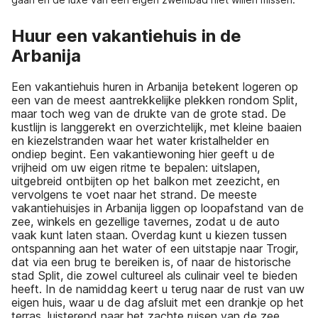
Huur een vakantiehuis in de
Arbanija
Een vakantiehuis huren in Arbanija betekent logeren op
een van de meest aantrekkelijke plekken rondom Split,
maar toch weg van de drukte van de grote stad. De
kustlijn is langgerekt en overzichtelijk, met kleine baaien
en kiezelstranden waar het water kristalhelder en
ondiep begint. Een vakantiewoning hier geeft u de
vrijheid om uw eigen ritme te bepalen: uitslapen,
uitgebreid ontbijten op het balkon met zeezicht, en
vervolgens te voet naar het strand. De meeste
vakantiehuisjes in Arbanija liggen op loopafstand van de
zee, winkels en gezellige tavernes, zodat u de auto
vaak kunt laten staan. Overdag kunt u kiezen tussen
ontspanning aan het water of een uitstapje naar Trogir,
dat via een brug te bereiken is, of naar de historische
stad Split, die zowel cultureel als culinair veel te bieden
heeft. In de namiddag keert u terug naar de rust van uw
eigen huis, waar u de dag afsluit met een drankje op het
terras, luisterend naar het zachte ruisen van de zee.