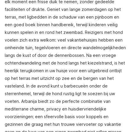
elk moment een frisse duik te nemen, zonder gedeelde
faciliteiten of drukte. Geniet van lange zomerdagen op het
terras, met ligbedden in de schaduw van een pijnboom en
een goed boek binnen handbereik, terwijl kinderen veilig
kunnen spelen in en rond het zwembad. Reizigers met hond
voelen zich extra welkom: veel vakantiehuisjes hebben een
omheinde tuin, tegelvloeren en directe wandelmogelijkheden
langs de kust of door de dennenbossen. Na een vroege
ochtendwandeling met de hond langs het kiezelstrand, is het
heerlijk terugkomen in uw huisje voor een uitgebreid ontbijt
op het terras met uitzicht op zee en de bergen van het
vasteland. In de avond kunt u barbecueën onder de
sterrenhemel, terwijl de hond rustig ligt te soezen bij uw
voeten. Arbanija biedt zo de perfecte combinatie van
mediterrane charme, privacy en huisdiervriendelijke
voorzieningen; een sfeervolle basis voor koppels en
gezinnen die graag met hun trouwe viervoeter op vakantie
gaan en de luxe van een eigen zwembad niet willen missen.