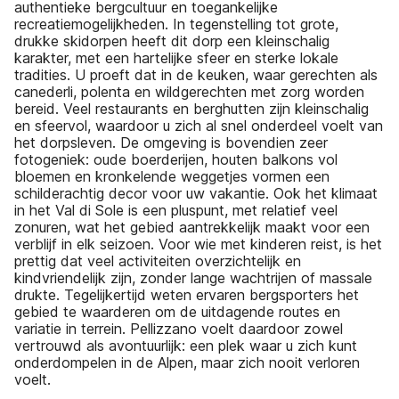
authentieke bergcultuur en toegankelijke
recreatiemogelijkheden. In tegenstelling tot grote,
drukke skidorpen heeft dit dorp een kleinschalig
karakter, met een hartelijke sfeer en sterke lokale
tradities. U proeft dat in de keuken, waar gerechten als
canederli, polenta en wildgerechten met zorg worden
bereid. Veel restaurants en berghutten zijn kleinschalig
en sfeervol, waardoor u zich al snel onderdeel voelt van
het dorpsleven. De omgeving is bovendien zeer
fotogeniek: oude boerderijen, houten balkons vol
bloemen en kronkelende weggetjes vormen een
schilderachtig decor voor uw vakantie. Ook het klimaat
in het Val di Sole is een pluspunt, met relatief veel
zonuren, wat het gebied aantrekkelijk maakt voor een
verblijf in elk seizoen. Voor wie met kinderen reist, is het
prettig dat veel activiteiten overzichtelijk en
kindvriendelijk zijn, zonder lange wachtrijen of massale
drukte. Tegelijkertijd weten ervaren bergsporters het
gebied te waarderen om de uitdagende routes en
variatie in terrein. Pellizzano voelt daardoor zowel
vertrouwd als avontuurlijk: een plek waar u zich kunt
onderdompelen in de Alpen, maar zich nooit verloren
voelt.