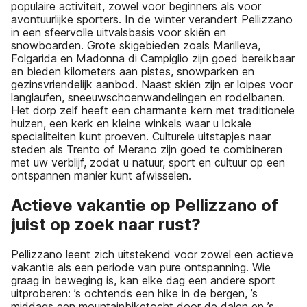
populaire activiteit, zowel voor beginners als voor
avontuurlijke sporters. In de winter verandert Pellizzano
in een sfeervolle uitvalsbasis voor skiën en
snowboarden. Grote skigebieden zoals Marilleva,
Folgarida en Madonna di Campiglio zijn goed bereikbaar
en bieden kilometers aan pistes, snowparken en
gezinsvriendelijk aanbod. Naast skiën zijn er loipes voor
langlaufen, sneeuwschoenwandelingen en rodelbanen.
Het dorp zelf heeft een charmante kern met traditionele
huizen, een kerk en kleine winkels waar u lokale
specialiteiten kunt proeven. Culturele uitstapjes naar
steden als Trento of Merano zijn goed te combineren
met uw verblijf, zodat u natuur, sport en cultuur op een
ontspannen manier kunt afwisselen.
Actieve vakantie op Pellizzano of
juist op zoek naar rust?
Pellizzano leent zich uitstekend voor zowel een actieve
vakantie als een periode van pure ontspanning. Wie
graag in beweging is, kan elke dag een andere sport
uitproberen: ’s ochtends een hike in de bergen, ’s
middags een mountainbiketocht door de dalen en ’s