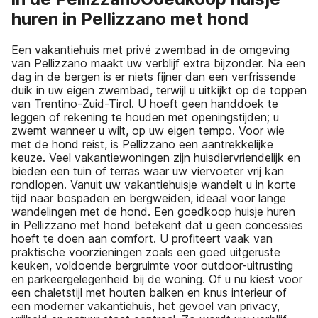
huren in Pellizzano met hond
Een vakantiehuis met privé zwembad in de omgeving
van Pellizzano maakt uw verblijf extra bijzonder. Na een
dag in de bergen is er niets fijner dan een verfrissende
duik in uw eigen zwembad, terwijl u uitkijkt op de toppen
van Trentino-Zuid-Tirol. U hoeft geen handdoek te
leggen of rekening te houden met openingstijden; u
zwemt wanneer u wilt, op uw eigen tempo. Voor wie
met de hond reist, is Pellizzano een aantrekkelijke
keuze. Veel vakantiewoningen zijn huisdiervriendelijk en
bieden een tuin of terras waar uw viervoeter vrij kan
rondlopen. Vanuit uw vakantiehuisje wandelt u in korte
tijd naar bospaden en bergweiden, ideaal voor lange
wandelingen met de hond. Een goedkoop huisje huren
in Pellizzano met hond betekent dat u geen concessies
hoeft te doen aan comfort. U profiteert vaak van
praktische voorzieningen zoals een goed uitgeruste
keuken, voldoende bergruimte voor outdoor-uitrusting
en parkeergelegenheid bij de woning. Of u nu kiest voor
een chaletstijl met houten balken en knus interieur of
een moderner vakantiehuis, het gevoel van privacy,