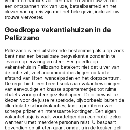
vrijheid en natuur staat centraal. Zo wordt uw verblijf
een ontspannen mix van luxe, betaalbaarheid en het
plezier van op reis zijn met het hele gezin, inclusief uw
trouwe viervoeter.
Goedkope vakantiehuizen in de
Pellizzano
Pellizzano is een uitstekende bestemming als u op zoek
bent naar een betaalbare bergvakantie zonder in te
leveren op ervaring en sfeer. Een goedkoop
vakantiehuis in Pellizzano betekent niet dat u ver van
de actie zit; veel accommodaties liggen op korte
afstand van liften, wandelpaden en het dorpscentrum.
De regio biedt een breed scala aan vakantiewoningen,
van eenvoudige en knusse appartementjes tot ruime
chalets voor grotere gezelschappen. Door bewust te
kiezen voor de juiste reisperiode, bijvoorbeeld buiten de
allerdrukste schoolvakanties, kunt u profiteren van
scherpe prijzen en interessante kortingen. Een eigen
vakantiehuisje is vaak voordeliger dan een hotel, zeker
wanneer u met meerdere personen reist. U bespaart
bovendien op uit eten gaan, omdat u in de keuken zelf