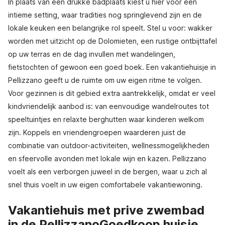
In plaats van een drukke badplaats kiest u hier voor een
intieme setting, waar tradities nog springlevend zijn en de
lokale keuken een belangrijke rol speelt. Stel u voor: wakker
worden met uitzicht op de Dolomieten, een rustige ontbijttafel
op uw terras en de dag invullen met wandelingen,
fietstochten of gewoon een goed boek. Een vakantiehuisje in
Pellizzano geeft u de ruimte om uw eigen ritme te volgen.
Voor gezinnen is dit gebied extra aantrekkelijk, omdat er veel
kindvriendelijk aanbod is: van eenvoudige wandelroutes tot
speeltuintjes en relaxte berghutten waar kinderen welkom
zijn. Koppels en vriendengroepen waarderen juist de
combinatie van outdoor-activiteiten, wellnessmogelijkheden
en sfeervolle avonden met lokale wijn en kazen. Pellizzano
voelt als een verborgen juweel in de bergen, waar u zich al
snel thuis voelt in uw eigen comfortabele vakantiewoning.
Vakantiehuis met prive zwembad
in de PellizzanoGoedkoop huisje