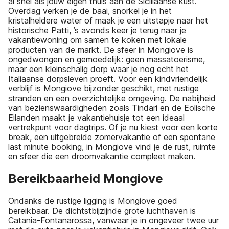
al snel als jouw eigen thuis aan de Siciliaanse kust.
Overdag verken je de baai, snorkel je in het
kristalheldere water of maak je een uitstapje naar het
historische Patti, ’s avonds keer je terug naar je
vakantiewoning om samen te koken met lokale
producten van de markt. De sfeer in Mongiove is
ongedwongen en gemoedelijk: geen massatoerisme,
maar een kleinschalig dorp waar je nog echt het
Italiaanse dorpsleven proeft. Voor een kindvriendelijk
verblijf is Mongiove bijzonder geschikt, met rustige
stranden en een overzichtelijke omgeving. De nabijheid
van bezienswaardigheden zoals Tindari en de Eolische
Eilanden maakt je vakantiehuisje tot een ideaal
vertrekpunt voor dagtrips. Of je nu kiest voor een korte
break, een uitgebreide zomervakantie of een spontane
last minute booking, in Mongiove vind je de rust, ruimte
en sfeer die een droomvakantie compleet maken.
Bereikbaarheid Mongiove
Ondanks de rustige ligging is Mongiove goed
bereikbaar. De dichtstbijzijnde grote luchthaven is
Catania-Fontanarossa, vanwaar je in ongeveer twee uur