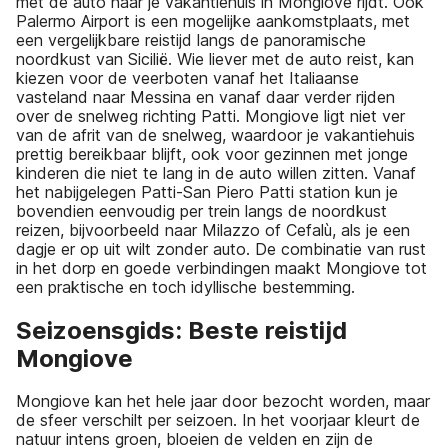
met de auto naar je vakantiehuis in Mongiove rijdt. Ook
Palermo Airport is een mogelijke aankomstplaats, met
een vergelijkbare reistijd langs de panoramische
noordkust van Sicilië. Wie liever met de auto reist, kan
kiezen voor de veerboten vanaf het Italiaanse
vasteland naar Messina en vanaf daar verder rijden
over de snelweg richting Patti. Mongiove ligt niet ver
van de afrit van de snelweg, waardoor je vakantiehuis
prettig bereikbaar blijft, ook voor gezinnen met jonge
kinderen die niet te lang in de auto willen zitten. Vanaf
het nabijgelegen Patti-San Piero Patti station kun je
bovendien eenvoudig per trein langs de noordkust
reizen, bijvoorbeeld naar Milazzo of Cefalù, als je een
dagje er op uit wilt zonder auto. De combinatie van rust
in het dorp en goede verbindingen maakt Mongiove tot
een praktische en toch idyllische bestemming.
Seizoensgids: Beste reistijd
Mongiove
Mongiove kan het hele jaar door bezocht worden, maar
de sfeer verschilt per seizoen. In het voorjaar kleurt de
natuur intens groen, bloeien de velden en zijn de