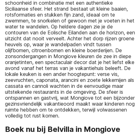
schoonheid in combinatie met een authentieke
Siciliaanse sfeer. Het strand bestaat uit kleine baaien,
rotsformaties en stukken fijn zand, ideaal om te
zwemmen, te snorkelen of gewoon met je voeten in het
water te wandelen. Op heldere dagen zie je de
contouren van de Eolische Eilanden aan de horizon, een
uitzicht dat nooit verveelt. Achter het dorp rijzen groene
heuvels op, waar je wandelpaden vindt tussen
olijfbomen, citroenbomen en kleine boerderijen. De
zonsondergangen in Mongiove kleuren de zee in diepe
oranjetinten, een spectaculair decor dat je het liefst elke
avond vanaf het terras van je vakantiehuis beleeft. De
lokale keuken is een ander hoogtepunt: verse vis,
zeevruchten, caponata, arancini en zoete lekkernijen als
cassata en cannoli wachten in de eenvoudige maar
uitstekende restaurants in de omgeving. De sfeer is
ontspannen en gastvrij, wat Mongiove tot een bijzonder
gezinsvriendelijk vakantieoord maakt waar kinderen nog
ruimte hebben om te ontdekken, terwijl volwassenen
volledig tot rust komen.
Boek nu bij Belvilla in Mongiove