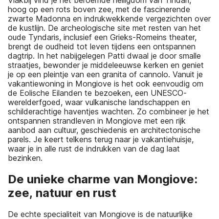
Vlakbij vind je het beroemde heiligdom van Tindari,
hoog op een rots boven zee, met de fascinerende
zwarte Madonna en indrukwekkende vergezichten over
de kustlijn. De archeologische site met resten van het
oude Tyndaris, inclusief een Grieks-Romeins theater,
brengt de oudheid tot leven tijdens een ontspannen
dagtrip. In het nabijgelegen Patti dwaal je door smalle
straatjes, bewonder je middeleeuwse kerken en geniet
je op een pleintje van een granita of cannolo. Vanuit je
vakantiewoning in Mongiove is het ook eenvoudig om
de Eolische Eilanden te bezoeken, een UNESCO-
werelderfgoed, waar vulkanische landschappen en
schilderachtige haventjes wachten. Zo combineer je het
ontspannen strandleven in Mongiove met een rijk
aanbod aan cultuur, geschiedenis en architectonische
parels. Je keert telkens terug naar je vakantiehuisje,
waar je in alle rust de indrukken van de dag laat
bezinken.
De unieke charme van Mongiove:
zee, natuur en rust
De echte specialiteit van Mongiove is de natuurlijke