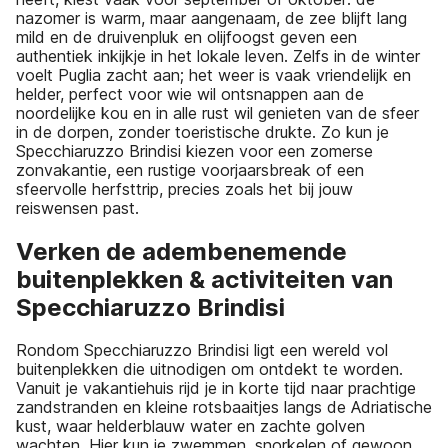
nazomer is warm, maar aangenaam, de zee blijft lang
mild en de druivenpluk en olijfoogst geven een
authentiek inkijkje in het lokale leven. Zelfs in de winter
voelt Puglia zacht aan; het weer is vaak vriendelijk en
helder, perfect voor wie wil ontsnappen aan de
noordelijke kou en in alle rust wil genieten van de sfeer
in de dorpen, zonder toeristische drukte. Zo kun je
Specchiaruzzo Brindisi kiezen voor een zomerse
zonvakantie, een rustige voorjaarsbreak of een
sfeervolle herfsttrip, precies zoals het bij jouw
reiswensen past.
Verken de adembenemende
buitenplekken & activiteiten van
Specchiaruzzo Brindisi
Rondom Specchiaruzzo Brindisi ligt een wereld vol
buitenplekken die uitnodigen om ontdekt te worden.
Vanuit je vakantiehuis rijd je in korte tijd naar prachtige
zandstranden en kleine rotsbaaitjes langs de Adriatische
kust, waar helderblauw water en zachte golven
wachten. Hier kun je zwemmen, snorkelen of gewoon