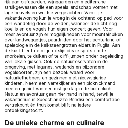
rijk aan olijfgaarden, wijngaarden en mediterrane
struikgewassen die een speels landschap vormen met
lage heuvels en weidse vergezichten. Vanuit je
vakantiewoning kun je vroeg in de ochtend op pad voor
een wandeling door de velden, wanneer de lucht nog
koel is en de vogels hun eigen concert geven. Voor
meer avontuur zijn er mogelijkheden voor mountainbiken
over landweggetjes, paardrijden door het achterland of
speleologie in de kalksteengrotten elders in Puglia. Aan
de kust biedt de ruige rotslijn ideale spots om te
snorkelen, te duiken of te cliff-jumpen onder begeleiding
van lokale gidsen. Ook de natuurreservaten in de
omgeving, met lagunes, wetlands en bijzondere
vogelsoorten, zijn een bezoek waard voor
natuurliefhebbers en gezinnen met nieuwsgierige
kinderen. Neem een verrekijker en een picknickmand
mee en geniet van een rustige dag in de buitenlucht.
Natuur en avontuur gaan hier hand in hand, terwijl je
vakantiehuis in Specchiaruzzo Brindisi een comfortabel
vertrekpunt én thuiskomst blijft na iedere
ontdekkingstocht.
De unieke charme en culinaire