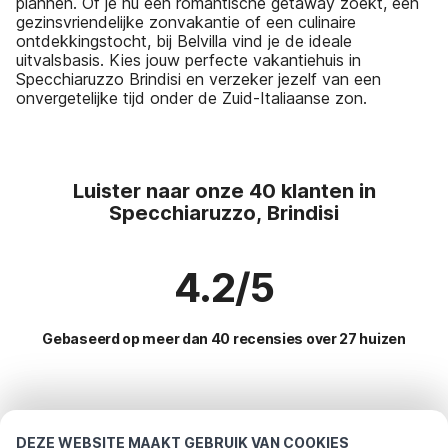
plannen. Of je nu een romantische getaway zoekt, een
gezinsvriendelijke zonvakantie of een culinaire
ontdekkingstocht, bij Belvilla vind je de ideale
uitvalsbasis. Kies jouw perfecte vakantiehuis in
Specchiaruzzo Brindisi en verzeker jezelf van een
onvergetelijke tijd onder de Zuid-Italiaanse zon.
Luister naar onze 40 klanten in
Specchiaruzzo, Brindisi
4.2/5
Gebaseerd op meer dan 40 recensies over 27 huizen
Meest populaire bestemmingen voor
vakantie
DEZE WEBSITE MAAKT GEBRUIK VAN COOKIES