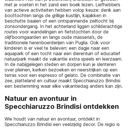
met je voeten in het zand een boek lezen. Liefhebbers
van actieve activiteiten hebben volop keuze: denk aan
boottochten langs de grillige kustlijn, kajakken in
beschutte baaien of een ontspannende zeiltocht bij
zonsondergang. In het achterland liggen schilderachtige
routes voor wandelingen en fietstochten door de
olijfboomgaarden en langs oude masseria’s, de
traditionele herenboerderijen van Puglia. Ook voor
kinderen is er veel te beleven: een dagje naar een
aquapark of een tocht naar een dierentuin of educatief
natuurpark maakt de vakantie extra speels en leerzaam.
In de nabijgelegen steden en dorpen kun je slenteren
over pleinen, kerken bezoeken en neerstrijken op een
terras voor een espresso of gelato. De combinatie van
zee, platteland en cultuur maakt Specchiaruzzo Brindisi
een bestemming waar elke vakantiedag anders kan zijn.
Natuur en avontuur in
Specchiaruzzo Brindisi ontdekken
Wie houdt van natuur en avontuur, ontdekt in
Specchiaruzzo Brindisi een veelzijdig decor. De regio is