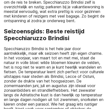
om de reis te breken. Specchiaruzzo Brindisi zelf is
overzichtelijk en rustig; parkeren bij je vakantiewoning is
meestal eenvoudig, wat extra prettig is voor gezinnen
met kinderen of reizigers met veel bagage. Zo begint de
ontspanning al zodra je onderweg bent.
Seizoensgids: Beste reistijd
Specchiaruzzo Brindisi
Specchiaruzzo Brindisi is het hele jaar door
aantrekkelijk, maar elk seizoen heeft zijn eigen charme.
In het voorjaar, van maart tot en met mei, staat de
natuur in volle bloei: wilde bloemen kleuren de velden,
het is nog niet te warm en je kunt heerlijk wandelen en
fietsen. De temperatuur leent zich perfect voor culturele
uitstapjes naar steden als Brindisi, Lecce of Ostuni,
zonder de drukte van het hoogseizoen. De
zomermaanden juni, juli en augustus zijn ideaal voor
zonaanbidders en strandliefhebbers. Het zeewater
langs de Adriatische kust is dan heerlijk op temperatuur
en lange dagen nodigen uit tot zwemmen, snorkelen en
luieren onder een parasol. Wie het graag iets rustiger
heeft, kiest vaak voor september of oktober: de