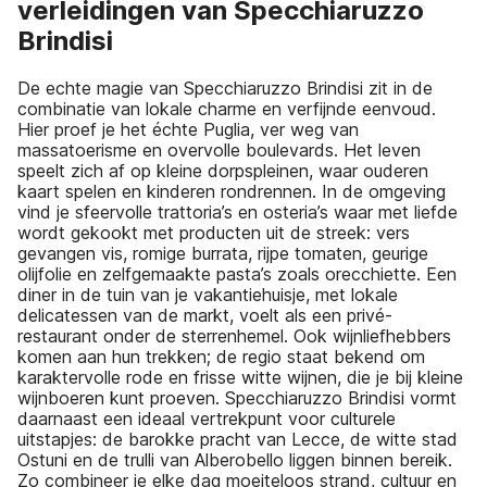
verleidingen van Specchiaruzzo
Brindisi
De echte magie van Specchiaruzzo Brindisi zit in de
combinatie van lokale charme en verfijnde eenvoud.
Hier proef je het échte Puglia, ver weg van
massatoerisme en overvolle boulevards. Het leven
speelt zich af op kleine dorpspleinen, waar ouderen
kaart spelen en kinderen rondrennen. In de omgeving
vind je sfeervolle trattoria’s en osteria’s waar met liefde
wordt gekookt met producten uit de streek: vers
gevangen vis, romige burrata, rijpe tomaten, geurige
olijfolie en zelfgemaakte pasta’s zoals orecchiette. Een
diner in de tuin van je vakantiehuisje, met lokale
delicatessen van de markt, voelt als een privé-
restaurant onder de sterrenhemel. Ook wijnliefhebbers
komen aan hun trekken; de regio staat bekend om
karaktervolle rode en frisse witte wijnen, die je bij kleine
wijnboeren kunt proeven. Specchiaruzzo Brindisi vormt
daarnaast een ideaal vertrekpunt voor culturele
uitstapjes: de barokke pracht van Lecce, de witte stad
Ostuni en de trulli van Alberobello liggen binnen bereik.
Zo combineer je elke dag moeiteloos strand, cultuur en