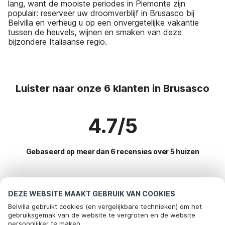
lang, want de mooiste periodes in Piemonte zijn
populair: reserveer uw droomverblijf in Brusasco bij
Belvilla en verheug u op een onvergetelijke vakantie
tussen de heuvels, wijnen en smaken van deze
bijzondere Italiaanse regio.
Luister naar onze 6 klanten in Brusasco
4.7/5
Gebaseerd op meer dan 6 recensies over 5 huizen
Meest populaire bestemmingen voor
DEZE WEBSITE MAAKT GEBRUIK VAN COOKIES
vakantie
Belvilla gebruikt cookies (en vergelijkbare technieken) om het
gebruiksgemak van de website te vergroten en de website
persoonlijker te maken.