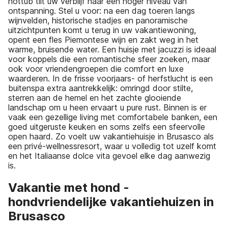
hottub tilt uw verblijf naar een hoger niveau van
ontspanning. Stel u voor: na een dag toeren langs
wijnvelden, historische stadjes en panoramische
uitzichtpunten komt u terug in uw vakantiewoning,
opent een fles Piemontese wijn en zakt weg in het
warme, bruisende water. Een huisje met jacuzzi is ideaal
voor koppels die een romantische sfeer zoeken, maar
ook voor vriendengroepen die comfort en luxe
waarderen. In de frisse voorjaars- of herfstlucht is een
buitenspa extra aantrekkelijk: omringd door stilte,
sterren aan de hemel en het zachte glooiende
landschap om u heen ervaart u pure rust. Binnen is er
vaak een gezellige living met comfortabele banken, een
goed uitgeruste keuken en soms zelfs een sfeervolle
open haard. Zo voelt uw vakantiehuisje in Brusasco als
een privé-wellnessresort, waar u volledig tot uzelf komt
en het Italiaanse dolce vita gevoel elke dag aanwezig
is.
Vakantie met hond -
hondvriendelijke vakantiehuizen in
Brusasco