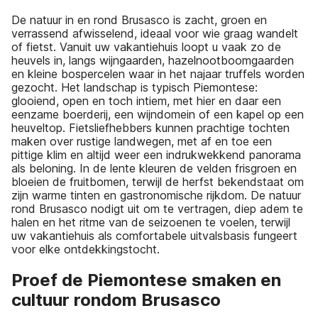
De natuur in en rond Brusasco is zacht, groen en
verrassend afwisselend, ideaal voor wie graag wandelt
of fietst. Vanuit uw vakantiehuis loopt u vaak zo de
heuvels in, langs wijngaarden, hazelnootboomgaarden
en kleine bospercelen waar in het najaar truffels worden
gezocht. Het landschap is typisch Piemontese:
glooiend, open en toch intiem, met hier en daar een
eenzame boerderij, een wijndomein of een kapel op een
heuveltop. Fietsliefhebbers kunnen prachtige tochten
maken over rustige landwegen, met af en toe een
pittige klim en altijd weer een indrukwekkend panorama
als beloning. In de lente kleuren de velden frisgroen en
bloeien de fruitbomen, terwijl de herfst bekendstaat om
zijn warme tinten en gastronomische rijkdom. De natuur
rond Brusasco nodigt uit om te vertragen, diep adem te
halen en het ritme van de seizoenen te voelen, terwijl
uw vakantiehuis als comfortabele uitvalsbasis fungeert
voor elke ontdekkingstocht.
Proef de Piemontese smaken en
cultuur rondom Brusasco