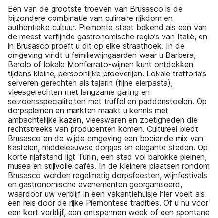
Een van de grootste troeven van Brusasco is de
bijzondere combinatie van culinaire rijkdom en
authentieke cultuur. Piemonte staat bekend als een van
de meest verfijnde gastronomische regio’s van Italië, en
in Brusasco proeft u dit op elke straathoek. In de
omgeving vindt u familiewijngaarden waar u Barbera,
Barolo of lokale Monferrato-wijnen kunt ontdekken
tijdens kleine, persoonlijke proeverijen. Lokale trattoria’s
serveren gerechten als tajarin (fijne eierpasta),
vleesgerechten met langzame garing en
seizoensspecialiteiten met truffel en paddenstoelen. Op
dorpspleinen en markten maakt u kennis met
ambachtelijke kazen, vleeswaren en zoetigheden die
rechtstreeks van producenten komen. Cultureel biedt
Brusasco en de wijde omgeving een boeiende mix van
kastelen, middeleeuwse dorpjes en elegante steden. Op
korte rijafstand ligt Turijn, een stad vol barokke pleinen,
musea en stijlvolle cafés. In de kleinere plaatsen rondom
Brusasco worden regelmatig dorpsfeesten, wijnfestivals
en gastronomische evenementen georganiseerd,
waardoor uw verblijf in een vakantiehuisje hier voelt als
een reis door de rijke Piemontese tradities. Of u nu voor
een kort verblijf, een ontspannen week of een spontane