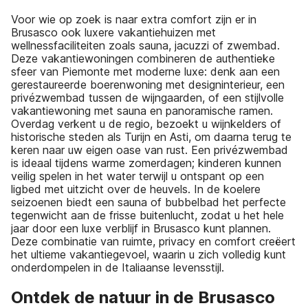
Voor wie op zoek is naar extra comfort zijn er in
Brusasco ook luxere vakantiehuizen met
wellnessfaciliteiten zoals sauna, jacuzzi of zwembad.
Deze vakantiewoningen combineren de authentieke
sfeer van Piemonte met moderne luxe: denk aan een
gerestaureerde boerenwoning met designinterieur, een
privézwembad tussen de wijngaarden, of een stijlvolle
vakantiewoning met sauna en panoramische ramen.
Overdag verkent u de regio, bezoekt u wijnkelders of
historische steden als Turijn en Asti, om daarna terug te
keren naar uw eigen oase van rust. Een privézwembad
is ideaal tijdens warme zomerdagen; kinderen kunnen
veilig spelen in het water terwijl u ontspant op een
ligbed met uitzicht over de heuvels. In de koelere
seizoenen biedt een sauna of bubbelbad het perfecte
tegenwicht aan de frisse buitenlucht, zodat u het hele
jaar door een luxe verblijf in Brusasco kunt plannen.
Deze combinatie van ruimte, privacy en comfort creëert
het ultieme vakantiegevoel, waarin u zich volledig kunt
onderdompelen in de Italiaanse levensstijl.
Ontdek de natuur in de Brusasco