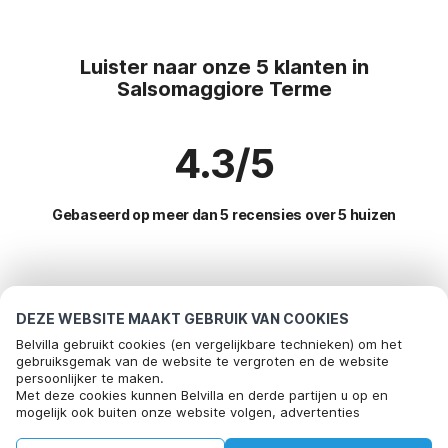
Luister naar onze 5 klanten in
Salsomaggiore Terme
4.3/5
Gebaseerd op meer dan 5 recensies over 5 huizen
Meest populaire bestemmingen voor
vakantie
DEZE WEBSITE MAAKT GEBRUIK VAN COOKIES
Belvilla gebruikt cookies (en vergelijkbare technieken) om het
Top steden met top voorzieningen voor vakantie
gebruiksgemak van de website te vergroten en de website
persoonlijker te maken.
Bel om te boeken
Vakantiehuis op een vakantiepark vergato
Met deze cookies kunnen Belvilla en derde partijen u op en
Populaire voorzieningen voor vakantie in Salsomaggiore-
mogelijk ook buiten onze website volgen, advertenties
Kindvriendelijke vakantiehuizen montalla
terme
afstemmen op uw interesses en u informatie laten delen via
social media.