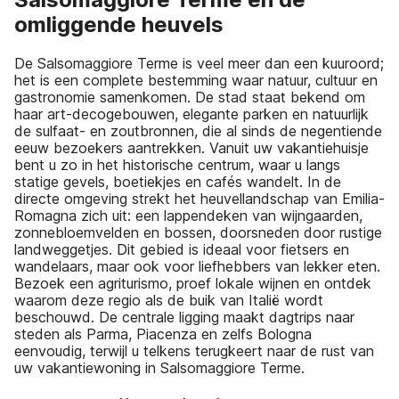
omliggende heuvels
De Salsomaggiore Terme is veel meer dan een kuuroord;
het is een complete bestemming waar natuur, cultuur en
gastronomie samenkomen. De stad staat bekend om
haar art-decogebouwen, elegante parken en natuurlijk
de sulfaat- en zoutbronnen, die al sinds de negentiende
eeuw bezoekers aantrekken. Vanuit uw vakantiehuisje
bent u zo in het historische centrum, waar u langs
statige gevels, boetiekjes en cafés wandelt. In de
directe omgeving strekt het heuvellandschap van Emilia-
Romagna zich uit: een lappendeken van wijngaarden,
zonnebloemvelden en bossen, doorsneden door rustige
landweggetjes. Dit gebied is ideaal voor fietsers en
wandelaars, maar ook voor liefhebbers van lekker eten.
Bezoek een agriturismo, proef lokale wijnen en ontdek
waarom deze regio als de buik van Italië wordt
beschouwd. De centrale ligging maakt dagtrips naar
steden als Parma, Piacenza en zelfs Bologna
eenvoudig, terwijl u telkens terugkeert naar de rust van
uw vakantiewoning in Salsomaggiore Terme.