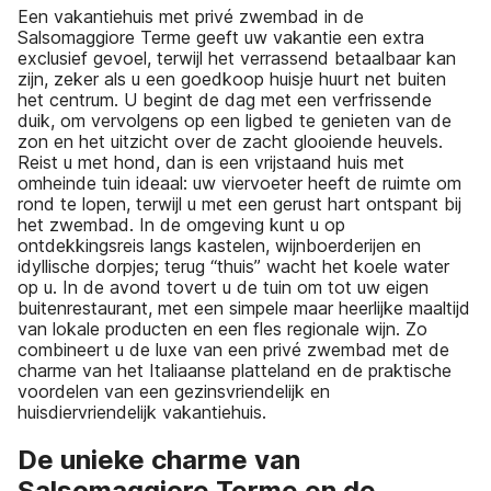
Een vakantiehuis met privé zwembad in de
Salsomaggiore Terme geeft uw vakantie een extra
exclusief gevoel, terwijl het verrassend betaalbaar kan
zijn, zeker als u een goedkoop huisje huurt net buiten
het centrum. U begint de dag met een verfrissende
duik, om vervolgens op een ligbed te genieten van de
zon en het uitzicht over de zacht glooiende heuvels.
Reist u met hond, dan is een vrijstaand huis met
omheinde tuin ideaal: uw viervoeter heeft de ruimte om
rond te lopen, terwijl u met een gerust hart ontspant bij
het zwembad. In de omgeving kunt u op
ontdekkingsreis langs kastelen, wijnboerderijen en
idyllische dorpjes; terug “thuis” wacht het koele water
op u. In de avond tovert u de tuin om tot uw eigen
buitenrestaurant, met een simpele maar heerlijke maaltijd
van lokale producten en een fles regionale wijn. Zo
combineert u de luxe van een privé zwembad met de
charme van het Italiaanse platteland en de praktische
voordelen van een gezinsvriendelijk en
huisdiervriendelijk vakantiehuis.
De unieke charme van
Salsomaggiore Terme en de