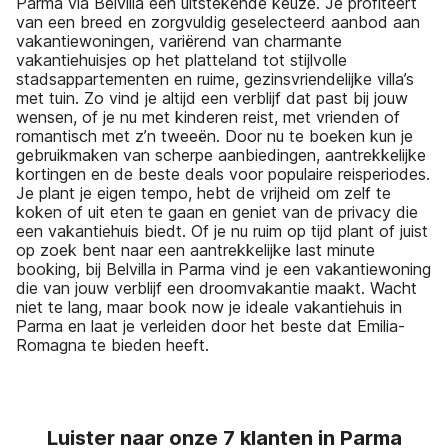
Parma via Belvilla een uitstekende keuze. Je profiteert
van een breed en zorgvuldig geselecteerd aanbod aan
vakantiewoningen, variërend van charmante
vakantiehuisjes op het platteland tot stijlvolle
stadsappartementen en ruime, gezinsvriendelijke villa’s
met tuin. Zo vind je altijd een verblijf dat past bij jouw
wensen, of je nu met kinderen reist, met vrienden of
romantisch met z’n tweeën. Door nu te boeken kun je
gebruikmaken van scherpe aanbiedingen, aantrekkelijke
kortingen en de beste deals voor populaire reisperiodes.
Je plant je eigen tempo, hebt de vrijheid om zelf te
koken of uit eten te gaan en geniet van de privacy die
een vakantiehuis biedt. Of je nu ruim op tijd plant of juist
op zoek bent naar een aantrekkelijke last minute
booking, bij Belvilla in Parma vind je een vakantiewoning
die van jouw verblijf een droomvakantie maakt. Wacht
niet te lang, maar book now je ideale vakantiehuis in
Parma en laat je verleiden door het beste dat Emilia-
Romagna te bieden heeft.
Luister naar onze 7 klanten in Parma