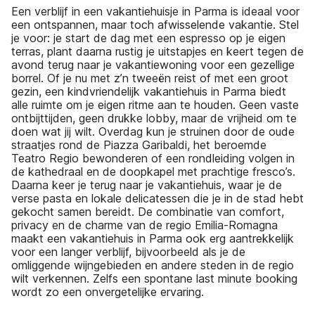
Een verblijf in een vakantiehuisje in Parma is ideaal voor
een ontspannen, maar toch afwisselende vakantie. Stel
je voor: je start de dag met een espresso op je eigen
terras, plant daarna rustig je uitstapjes en keert tegen de
avond terug naar je vakantiewoning voor een gezellige
borrel. Of je nu met z’n tweeën reist of met een groot
gezin, een kindvriendelijk vakantiehuis in Parma biedt
alle ruimte om je eigen ritme aan te houden. Geen vaste
ontbijttijden, geen drukke lobby, maar de vrijheid om te
doen wat jij wilt. Overdag kun je struinen door de oude
straatjes rond de Piazza Garibaldi, het beroemde
Teatro Regio bewonderen of een rondleiding volgen in
de kathedraal en de doopkapel met prachtige fresco’s.
Daarna keer je terug naar je vakantiehuis, waar je de
verse pasta en lokale delicatessen die je in de stad hebt
gekocht samen bereidt. De combinatie van comfort,
privacy en de charme van de regio Emilia-Romagna
maakt een vakantiehuis in Parma ook erg aantrekkelijk
voor een langer verblijf, bijvoorbeeld als je de
omliggende wijngebieden en andere steden in de regio
wilt verkennen. Zelfs een spontane last minute booking
wordt zo een onvergetelijke ervaring.