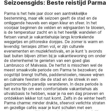
Seizoensgids: Beste reistijd Parma
Parma is het hele jaar door een aantrekkelijke
bestemming, maar elk seizoen geeft de stad en de
omliggende heuvels een eigen kleur en sfeer. In het
voorjaar beginnen de velden en wijngaarden te bloeien,
is de temperatuur zacht en is het heerlijk wandelen of
fietsen vanuit je vakantiehuisje langs kronkelende
weggetjes en pittoreske dorpjes. De zomer is warm en
levendig: terrasjes zitten vol, er zijn culturele
evenementen en muziekfestivals, en je kunt ’s avonds
laat buiten blijven zitten bij je vakantiewoning om onder
de sterrenhemel te genieten van een goed glas
Lambrusco of Malvasia. De herfst is misschien wel de
meest smaakvolle periode om Parma te bezoeken; de
oogsttijd brengt truffels, paddenstoelen, nieuwe wijnen
en culinaire feesten die de stad en de streek in een
gastronomisch paradijs veranderen. In deze periode is
het extra fijn om een comfortabele vakantiehuis als
uitvalsbasis te hebben, waar je na een dag proeven en
ontdekken lekker tot rust komt. Zelfs in de winter heeft
Parma charme: minder drukte, sfeervol verlichte straten
en gezellige cafés waar je kunt schuilen met een