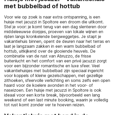
met bubbelbad of hottub
Voor wie op zoek is naar extra ontspanning, is een
huisje met jacuzzi in Spoltore een droom die uitkomt.
Stel je voor: je komt terug van een dag slenteren door
middeleeuwse dorpjes, proeven van lokale wijnen en
rijden langs kronkelende bergweggetjes. Je stapt je
vakantiehuis binnen, opent de deuren naar het terras en
laat je langzaam zakken in een warm bubbelbad of
hottub, uitkijkend over de glooiende heuvels. De
combinatie van de rust van Abruzzo, de frisse
buitenlucht en het comfort van een privé jacuzzi zorgt
voor een bijzonder romantische en luxe sfeer. Veel
vakantiehuisjes met bubbelbad zijn speciaal ingericht
voor koppels of kleine gezelschappen, met gezellige
zithoeken, sfeervolle verlichting en soms zelfs een open
haard voor de koelere avonden in het voor- of
naseizoen. Een huisje met jacuzzi in Spoltore is ook
ideaal voor een korte break, bijvoorbeeld een lang
weekend of een last minute booking, waarin je volledig
tot rust komt zonder ver te hoeven reizen.