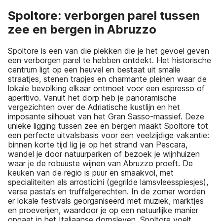
Spoltore: verborgen parel tussen
zee en bergen in Abruzzo
Spoltore is een van die plekken die je het gevoel geven
een verborgen parel te hebben ontdekt. Het historische
centrum ligt op een heuvel en bestaat uit smalle
straatjes, stenen trapjes en charmante pleinen waar de
lokale bevolking elkaar ontmoet voor een espresso of
aperitivo. Vanuit het dorp heb je panoramische
vergezichten over de Adriatische kustlijn en het
imposante silhouet van het Gran Sasso-massief. Deze
unieke ligging tussen zee en bergen maakt Spoltore tot
een perfecte uitvalsbasis voor een veelzijdige vakantie:
binnen korte tijd lig je op het strand van Pescara,
wandel je door natuurparken of bezoek je wijnhuizen
waar je de robuuste wijnen van Abruzzo proeft. De
keuken van de regio is puur en smaakvol, met
specialiteiten als arrosticini (gegrilde lamsvleesspiesjes),
verse pasta’s en truffelgerechten. In de zomer worden
er lokale festivals georganiseerd met muziek, marktjes
en proeverijen, waardoor je op een natuurlijke manier
opgaat in het Italiaanse dorpsleven. Spoltore voelt