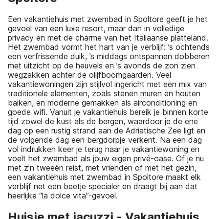
Een vakantiehuis met zwembad in Spoltore geeft je het
gevoel van een luxe resort, maar dan in volledige
privacy en met de charme van het Italiaanse platteland.
Het zwembad vormt het hart van je verblijf: ’s ochtends
een verfrissende duik, ’s middags ontspannen dobberen
met uitzicht op de heuvels en ’s avonds de zon zien
wegzakken achter de olijfboomgaarden. Veel
vakantiewoningen zijn stijlvol ingericht met een mix van
traditionele elementen, zoals stenen muren en houten
balken, en moderne gemakken als airconditioning en
goede wifi. Vanuit je vakantiehuis bereik je binnen korte
tijd zowel de kust als de bergen, waardoor je de ene
dag op een rustig strand aan de Adriatische Zee ligt en
de volgende dag een bergdorpje verkent. Na een dag
vol indrukken keer je terug naar je vakantiewoning en
voelt het zwembad als jouw eigen privé-oase. Of je nu
met z’n tweeën reist, met vrienden of met het gezin,
een vakantiehuis met zwembad in Spoltore maakt elk
verblijf net een beetje specialer en draagt bij aan dat
heerlijke “la dolce vita”-gevoel.
Huisje met jacuzzi - Vakantiehuis