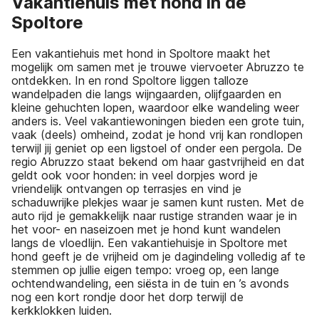
Vakantiehuis met hond in de
Spoltore
Een vakantiehuis met hond in Spoltore maakt het
mogelijk om samen met je trouwe viervoeter Abruzzo te
ontdekken. In en rond Spoltore liggen talloze
wandelpaden die langs wijngaarden, olijfgaarden en
kleine gehuchten lopen, waardoor elke wandeling weer
anders is. Veel vakantiewoningen bieden een grote tuin,
vaak (deels) omheind, zodat je hond vrij kan rondlopen
terwijl jij geniet op een ligstoel of onder een pergola. De
regio Abruzzo staat bekend om haar gastvrijheid en dat
geldt ook voor honden: in veel dorpjes word je
vriendelijk ontvangen op terrasjes en vind je
schaduwrijke plekjes waar je samen kunt rusten. Met de
auto rijd je gemakkelijk naar rustige stranden waar je in
het voor- en naseizoen met je hond kunt wandelen
langs de vloedlijn. Een vakantiehuisje in Spoltore met
hond geeft je de vrijheid om je dagindeling volledig af te
stemmen op jullie eigen tempo: vroeg op, een lange
ochtendwandeling, een siësta in de tuin en ’s avonds
nog een kort rondje door het dorp terwijl de
kerkklokken luiden.