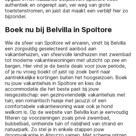
authentiek en ongerept aan, ver weg van grote
toeristenstromen, en juist dat maakt een verblijf hier zo
bijzonder.
Boek nu bij Belvilla in Spoltore
Wie de sfeer van Spoltore wil ervaren, vindt bij Belvilla
een zorgvuldig geselecteerd aanbod aan
vakantiehuizen, van sfeervolle landhuizen met zwembad
tot moderne vakantiewoningen met uitzicht op zee en
bergen. Hier vind je de beste deals voor jouw periode,
of je nu vroeg boekt of juist op zoek bent naar
aantrekkelijke kortingen buiten het hoogseizoen. Boek
nu jouw vakantiehuis in Spoltore en kies de
accommodatie die het beste past bij jouw
reisgezelschap: een gezinsvriendelijk vakantiehuis met
tuin, een romantisch huisje met jacuzzi of een
comfortabele vakantiewoning waar ook je hond
welkom is. Op de website van Belvilla kun je eenvoudig
filteren op voorzieningen zoals privé zwembad,
bubbelbad, omheinde tuin of nabijheid van strand en
natuurpark. Zo stel je in enkele stappen jouw
droomvakantie in Abruzzo samen. Met scherpe prijzen,