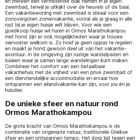
en meteen een verfrissende duik nemen in je eigen
zwembad, terwijl je uitkijkt over de heuvels of de baai.
Een vakantiewoning met zwembad is ideaal voor een
zonovergoten zomervakantie, vooral als je graag in alle
rust bij je eigen huisje wilt blijven. Voor wie een
goedkoop huisje wil huren in Ormos Marathokampou
met hond zijn er ook mogelijkheden waar je trouwe
viervoeter welkom is. Zo hoef je geen oppas te regelen
en maakt je hond gewoon deel uit van het vakantie-
avontuur. In de omgeving zijn rustige wandelpaden en
baaien waar je samen lange wandelingen kunt maken.
Combineer het comfort van een betaalbaar
vakantiehuis met de vrijheid van een privé zwembad of
een diervriendelijke accommodatie en ervaar hoe
ontspannen een eilandvakantie kan zijn, voor jou én je
huisdier.
De unieke sfeer en natuur rond
Ormos Marathokampou
De grote kracht van Ormos Marathokampou is de
combinatie van ongerepte natuur, traditionele Griekse
sfeer en een ontspannen tempo. Het dorp ligt tegen een