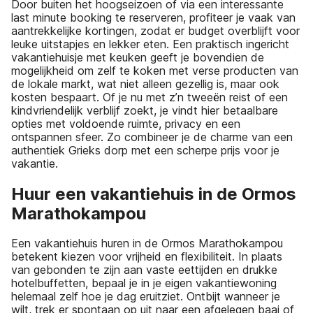
Door buiten het hoogseizoen of via een interessante
last minute booking te reserveren, profiteer je vaak van
aantrekkelijke kortingen, zodat er budget overblijft voor
leuke uitstapjes en lekker eten. Een praktisch ingericht
vakantiehuisje met keuken geeft je bovendien de
mogelijkheid om zelf te koken met verse producten van
de lokale markt, wat niet alleen gezellig is, maar ook
kosten bespaart. Of je nu met z’n tweeën reist of een
kindvriendelijk verblijf zoekt, je vindt hier betaalbare
opties met voldoende ruimte, privacy en een
ontspannen sfeer. Zo combineer je de charme van een
authentiek Grieks dorp met een scherpe prijs voor je
vakantie.
Huur een vakantiehuis in de Ormos
Marathokampou
Een vakantiehuis huren in de Ormos Marathokampou
betekent kiezen voor vrijheid en flexibiliteit. In plaats
van gebonden te zijn aan vaste eettijden en drukke
hotelbuffetten, bepaal je in je eigen vakantiewoning
helemaal zelf hoe je dag eruitziet. Ontbijt wanneer je
wilt, trek er spontaan op uit naar een afgelegen baai of