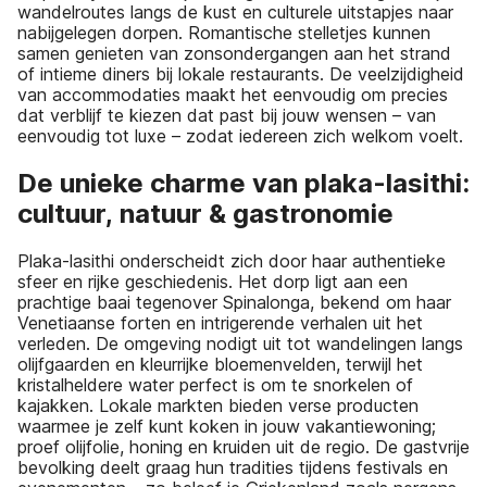
wandelroutes langs de kust en culturele uitstapjes naar
nabijgelegen dorpen. Romantische stelletjes kunnen
samen genieten van zonsondergangen aan het strand
of intieme diners bij lokale restaurants. De veelzijdigheid
van accommodaties maakt het eenvoudig om precies
dat verblijf te kiezen dat past bij jouw wensen – van
eenvoudig tot luxe – zodat iedereen zich welkom voelt.
De unieke charme van plaka-lasithi:
cultuur, natuur & gastronomie
Plaka-lasithi onderscheidt zich door haar authentieke
sfeer en rijke geschiedenis. Het dorp ligt aan een
prachtige baai tegenover Spinalonga, bekend om haar
Venetiaanse forten en intrigerende verhalen uit het
verleden. De omgeving nodigt uit tot wandelingen langs
olijfgaarden en kleurrijke bloemenvelden, terwijl het
kristalheldere water perfect is om te snorkelen of
kajakken. Lokale markten bieden verse producten
waarmee je zelf kunt koken in jouw vakantiewoning;
proef olijfolie, honing en kruiden uit de regio. De gastvrije
bevolking deelt graag hun tradities tijdens festivals en