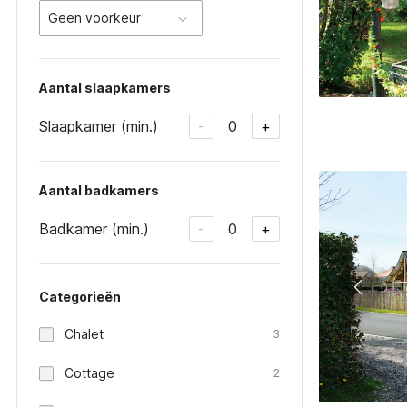
Geen voorkeur
Aantal slaapkamers
Slaapkamer (min.)
0
-
+
Aantal badkamers
Badkamer (min.)
0
-
+
Categorieën
Chalet
3
Cottage
2