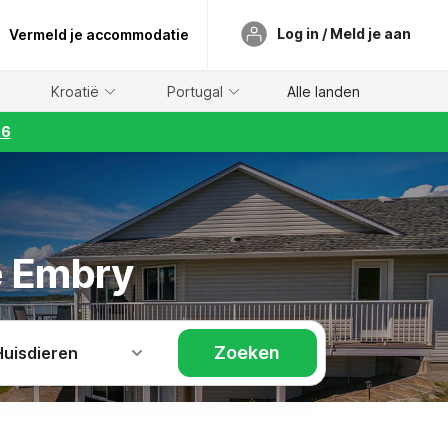
Log in / Meld je aan
Vermeld je accommodatie
Kroatië
Portugal
Alle landen
26
e Embry
Zoeken
Huisdieren