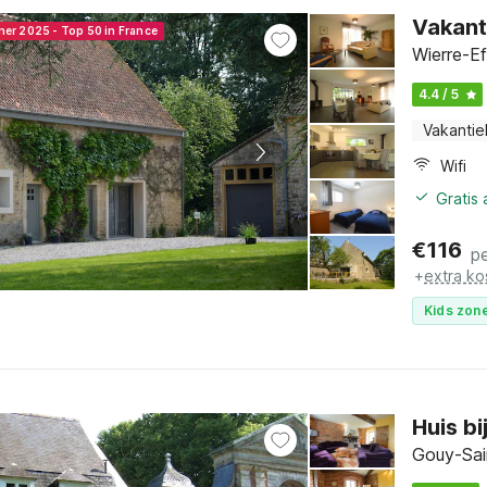
Vakant
ner 2025 - Top 50 in France
Wierre-Ef
4.4 / 5
Vakantie
Wifi
Gratis
€
116
p
+
extra ko
Kids zone
Huis b
Gouy-Sai