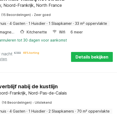
, Noord-Frankrijk, North France
·
(15 Beoordelingen)
Zeer goed
huis
·
4 Gasten
·
1 Huisdier
·
1 Slaapkamer
·
33 m² oppervlakte
Combimagnetron
Kitchenette
Wifi
6 meer
 annuleren tot 30 dagen voor aankomst
r nacht
€
189
49% korting
Details bekijken
sten
erblijf nabij de kustlijn
oord-Frankrijk, Nord-Pas-de-Calais
·
(16 Beoordelingen)
Uitstekend
huis
·
4 Gasten
·
1 Huisdier
·
2 Slaapkamers
·
70 m² oppervlakte