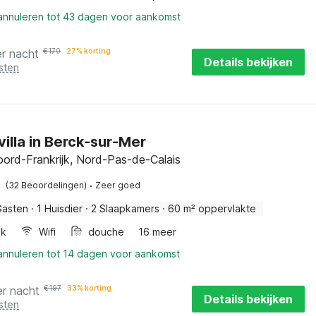
 annuleren tot 43 dagen voor aankomst
er nacht
€
170
27% korting
Details bekijken
sten
villa in Berck-sur-Mer
oord-Frankrijk, Nord-Pas-de-Calais
·
(32 Beoordelingen)
Zeer goed
Gasten
·
1 Huisdier
·
2 Slaapkamers
·
60 m² oppervlakte
ak
Wifi
douche
16 meer
 annuleren tot 14 dagen voor aankomst
er nacht
€
197
33% korting
Details bekijken
sten