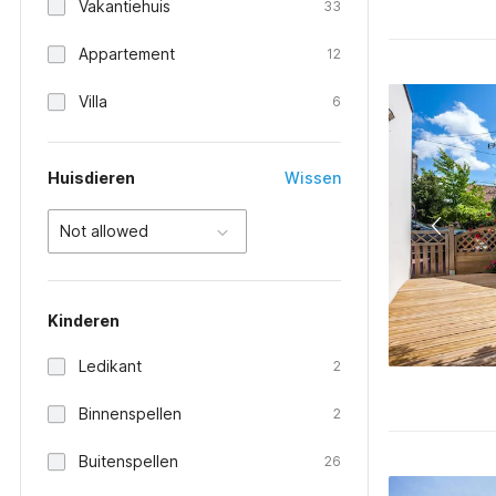
Vakantiehuis
33
Appartement
12
Villa
6
Huisdieren
Wissen
Not allowed
Kinderen
Ledikant
2
Binnenspellen
2
Buitenspellen
26