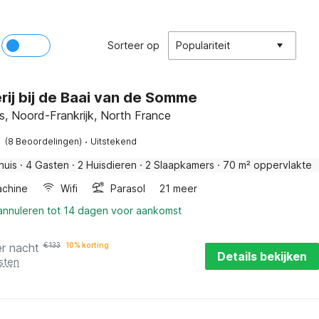
Sorteer op
Populariteit
rij bij de Baai van de Somme
s, Noord-Frankrijk, North France
·
(8 Beoordelingen)
Uitstekend
huis
·
4 Gasten
·
2 Huisdieren
·
2 Slaapkamers
·
70 m² oppervlakte
chine
Wifi
Parasol
21 meer
 annuleren tot 14 dagen voor aankomst
er nacht
€
133
10% korting
Details bekijken
sten