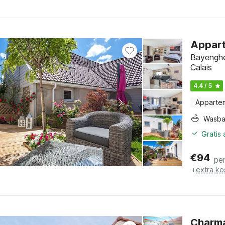
Appart
Bayenghe
Calais
4.4 / 5
Apparte
Wasb
Gratis
€
94
pe
+
extra ko
Charma