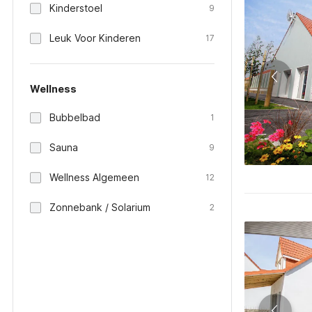
Kinderstoel
9
Leuk Voor Kinderen
17
Wellness
Bubbelbad
1
Sauna
9
Wellness Algemeen
12
Zonnebank / Solarium
2