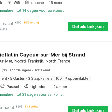
ak
Wifi
douche
16 meer
 annuleren tot 14 dagen voor aankomst
r nacht
€
190
34% korting
Details bekijken
sten
ieflat in Cayeux-sur-Mer bij Strand
ur-Mer, Noord-Frankrijk, North France
·
(36 Beoordelingen)
Uitstekend
ment
·
5 Gasten
·
3 Slaapkamers
·
100 m² oppervlakte
Parasol
Ligbedden
24 meer
 annuleren tot 21 dagen voor aankomst
er nacht
€
209
9% korting
Details bekijken