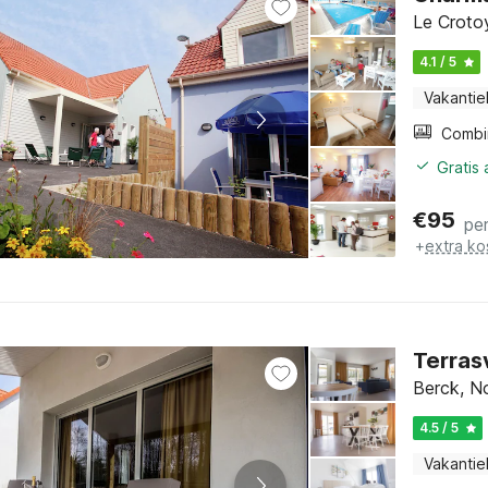
Le Crotoy
4.1 / 5
Vakantie
Gratis
€
95
pe
+
extra ko
Terrasv
Berck, N
4.5 / 5
Vakantie