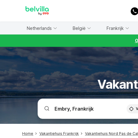
WIZARD MEMBER
Netherlands
België
Frankrijk
O
Vakant
V
Home
Vakantiehuis Frankrijk
Vakantiehuis Nord Pas de Cal