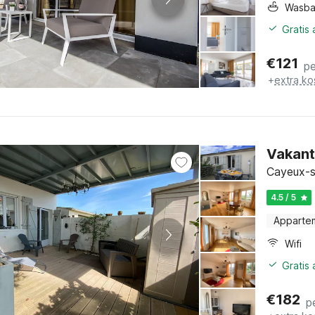
Wasb
Gratis
€
121
pe
+
extra ko
Vakant
Cayeux-s
4.5 / 5
Apparte
Wifi
Gratis
€
182
p