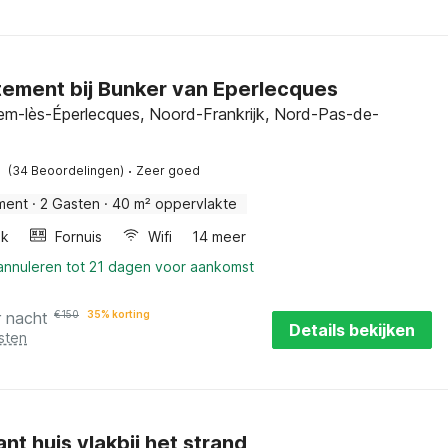
ement bij Bunker van Eperlecques
m-lès-Éperlecques, Noord-Frankrijk, Nord-Pas-de-
·
(34 Beoordelingen)
Zeer goed
ment
·
2 Gasten
·
40 m² oppervlakte
ak
Fornuis
Wifi
14 meer
 annuleren tot 21 dagen voor aankomst
r nacht
€
150
35% korting
Details bekijken
sten
nt huis vlakbij het strand