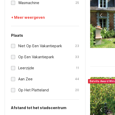
Wasmachine
25
+ Meer weergeven
Plaats
Niet Op Een Vakantiepark
23
Op Een Vakantiepark
33
Leerzijde
11
Aan Zee
44
Belvilla Award Wi
Op Het Platteland
20
Afstand tot het stadscentrum