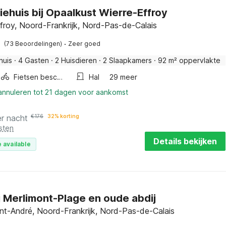
iehuis bij Opaalkust Wierre-Effroy
froy, Noord-Frankrijk, Nord-Pas-de-Calais
·
(73 Beoordelingen)
Zeer goed
huis
·
4 Gasten
·
2 Huisdieren
·
2 Slaapkamers
·
92 m² oppervlakte
Fietsen beschikbaar
Hal
29 meer
 annuleren tot 21 dagen voor aankomst
er nacht
€
176
32% korting
sten
Details bekijken
 available
ij Merlimont-Plage en oude abdij
nt-André, Noord-Frankrijk, Nord-Pas-de-Calais