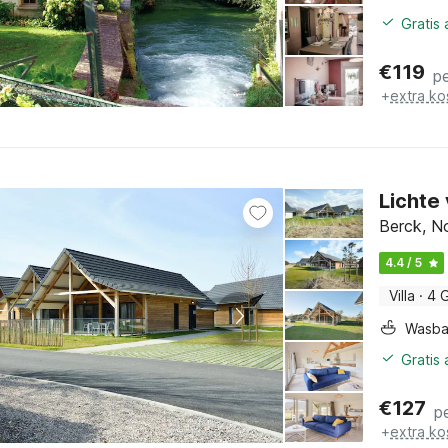
Gratis
€
119
p
+
extra ko
Lichte 
Berck, N
4.4 / 5
Villa
·
4 
Wasb
Gratis
€
127
p
+
extra ko