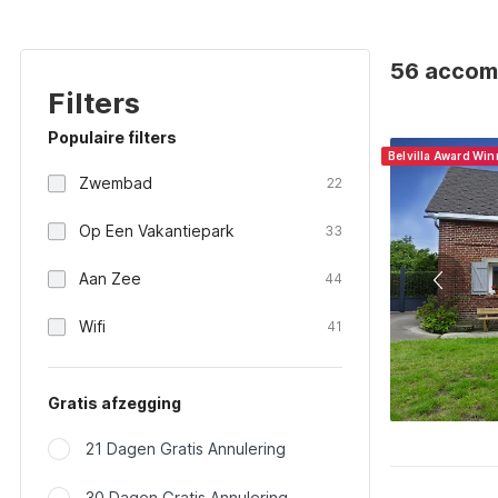
56 accomm
Filters
Populaire filters
Belvilla Award Wi
Zwembad
22
Op Een Vakantiepark
33
Aan Zee
44
Wifi
41
Gratis afzegging
21 Dagen Gratis Annulering
30 Dagen Gratis Annulering