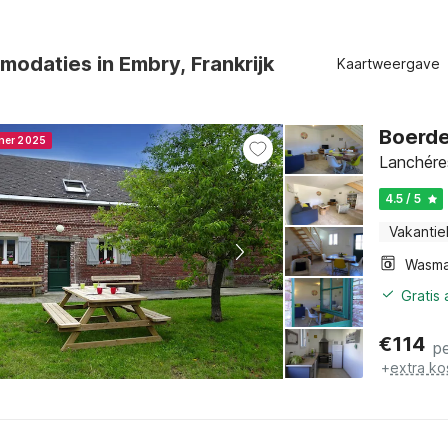
odaties in Embry, Frankrijk
Kaartweergave
Boerde
nner 2025
Lanchére
4.5 / 5
Vakantie
Wasma
Gratis
€
114
p
+
extra ko