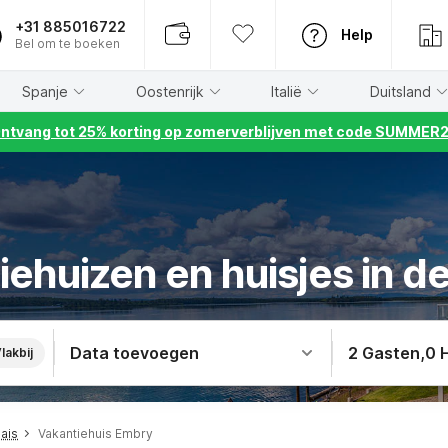
+31 885016722
Help
Bel om te boeken
Spanje
Oostenrijk
Italië
Duitsland
ntvang tot 25% korting op zomerverblijven met code SUMMER
iehuizen en huisjes in d
Data toevoegen
2 Gasten
,
0 
lakbij
ais
Vakantiehuis Embry