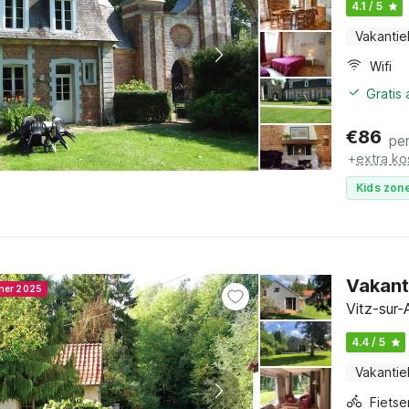
4.1 / 5
Vakantie
Wifi
Gratis
€
86
pe
+
extra ko
Kids zone
Vakant
nner 2025
Vitz-sur-
4.4 / 5
Vakantie