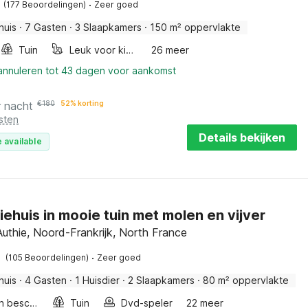
·
(177 Beoordelingen)
Zeer goed
huis
·
7 Gasten
·
3 Slaapkamers
·
150 m² oppervlakte
Tuin
Leuk voor kinderen
26 meer
 annuleren tot 43 dagen voor aankomst
r nacht
€
180
52% korting
sten
Details bekijken
 available
iehuis in mooie tuin met molen en vijver
Authie, Noord-Frankrijk, North France
·
(105 Beoordelingen)
Zeer goed
huis
·
4 Gasten
·
1 Huisdier
·
2 Slaapkamers
·
80 m² oppervlakte
Fietsen beschikbaar
Tuin
Dvd-speler
22 meer