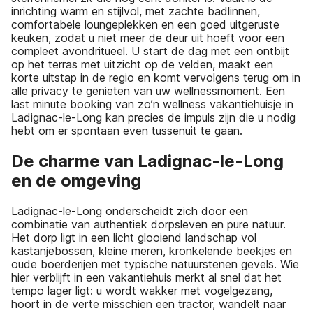
inrichting warm en stijlvol, met zachte badlinnen,
comfortabele loungeplekken en een goed uitgeruste
keuken, zodat u niet meer de deur uit hoeft voor een
compleet avondritueel. U start de dag met een ontbijt
op het terras met uitzicht op de velden, maakt een
korte uitstap in de regio en komt vervolgens terug om in
alle privacy te genieten van uw wellnessmoment. Een
last minute booking van zo’n wellness vakantiehuisje in
Ladignac-le-Long kan precies de impuls zijn die u nodig
hebt om er spontaan even tussenuit te gaan.
De charme van Ladignac-le-Long
en de omgeving
Ladignac-le-Long onderscheidt zich door een
combinatie van authentiek dorpsleven en pure natuur.
Het dorp ligt in een licht glooiend landschap vol
kastanjebossen, kleine meren, kronkelende beekjes en
oude boerderijen met typische natuurstenen gevels. Wie
hier verblijft in een vakantiehuis merkt al snel dat het
tempo lager ligt: u wordt wakker met vogelgezang,
hoort in de verte misschien een tractor, wandelt naar