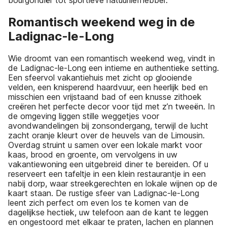
Romantisch weekend weg in de
Ladignac-le-Long
Wie droomt van een romantisch weekend weg, vindt in
de Ladignac-le-Long een intieme en authentieke setting.
Een sfeervol vakantiehuis met zicht op glooiende
velden, een knisperend haardvuur, een heerlijk bed en
misschien een vrijstaand bad of een knusse zithoek
creëren het perfecte decor voor tijd met z’n tweeën. In
de omgeving liggen stille weggetjes voor
avondwandelingen bij zonsondergang, terwijl de lucht
zacht oranje kleurt over de heuvels van de Limousin.
Overdag struint u samen over een lokale markt voor
kaas, brood en groente, om vervolgens in uw
vakantiewoning een uitgebreid diner te bereiden. Of u
reserveert een tafeltje in een klein restaurantje in een
nabij dorp, waar streekgerechten en lokale wijnen op de
kaart staan. De rustige sfeer van Ladignac-le-Long
leent zich perfect om even los te komen van de
dagelijkse hectiek, uw telefoon aan de kant te leggen
en ongestoord met elkaar te praten, lachen en plannen