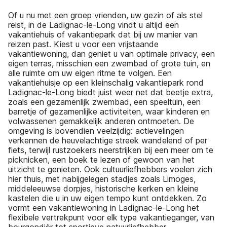
Of u nu met een groep vrienden, uw gezin of als stel
reist, in de Ladignac-le-Long vindt u altijd een
vakantiehuis of vakantiepark dat bij uw manier van
reizen past. Kiest u voor een vrijstaande
vakantiewoning, dan geniet u van optimale privacy, een
eigen terras, misschien een zwembad of grote tuin, en
alle ruimte om uw eigen ritme te volgen. Een
vakantiehuisje op een kleinschalig vakantiepark rond
Ladignac-le-Long biedt juist weer net dat beetje extra,
zoals een gezamenlijk zwembad, een speeltuin, een
barretje of gezamenlijke activiteiten, waar kinderen en
volwassenen gemakkelijk anderen ontmoeten. De
omgeving is bovendien veelzijdig: actievelingen
verkennen de heuvelachtige streek wandelend of per
fiets, terwijl rustzoekers neerstrijken bij een meer om te
picknicken, een boek te lezen of gewoon van het
uitzicht te genieten. Ook cultuurliefhebbers voelen zich
hier thuis, met nabijgelegen stadjes zoals Limoges,
middeleeuwse dorpjes, historische kerken en kleine
kastelen die u in uw eigen tempo kunt ontdekken. Zo
vormt een vakantiewoning in Ladignac-le-Long het
flexibele vertrekpunt voor elk type vakantieganger, van
bourgondiër tot sportieve natuurliefhebber.