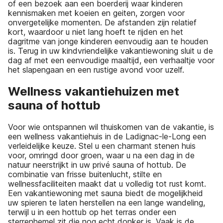
of een bezoek aan een boerderij waar kinderen
kennismaken met koeien en geiten, zorgen voor
onvergetelijke momenten. De afstanden zijn relatief
kort, waardoor u niet lang hoeft te rijden en het
dagritme van jonge kinderen eenvoudig aan te houden
is. Terug in uw kindvriendelijke vakantiewoning sluit u de
dag af met een eenvoudige maaltijd, een verhaaltje voor
het slapengaan en een rustige avond voor uzelf.
Wellness vakantiehuizen met
sauna of hottub
Voor wie ontspannen wil thuiskomen van de vakantie, is
een wellness vakantiehuis in de Ladignac-le-Long een
verleidelijke keuze. Stel u een charmant stenen huis
voor, omringd door groen, waar u na een dag in de
natuur neerstrijkt in uw privé sauna of hottub. De
combinatie van frisse buitenlucht, stilte en
wellnessfaciliteiten maakt dat u volledig tot rust komt.
Een vakantiewoning met sauna biedt de mogelijkheid
uw spieren te laten herstellen na een lange wandeling,
terwijl u in een hottub op het terras onder een
sterrenhemel zit die nog echt donker is. Vaak is de