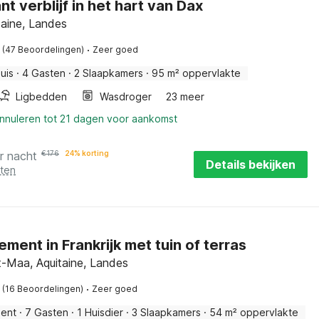
t verblijf in het hart van Dax
taine, Landes
·
(47 Beoordelingen)
Zeer goed
uis
·
4 Gasten
·
2 Slaapkamers
·
95 m² oppervlakte
Ligbedden
Wasdroger
23 meer
annuleren tot 21 dagen voor aankomst
r nacht
€
176
24% korting
Details bekijken
sten
ment in Frankrijk met tuin of terras
t-Maa, Aquitaine, Landes
·
(16 Beoordelingen)
Zeer goed
ent
·
7 Gasten
·
1 Huisdier
·
3 Slaapkamers
·
54 m² oppervlakte