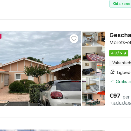
Kids zone 
Geschak
Moliets-e
4.3 / 5
Vakantieh
Ligbed
Gratis 
€
97
per
+
extra ko