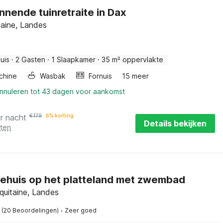
nende tuinretraite in Dax
taine, Landes
uis
·
2 Gasten
·
1 Slaapkamer
·
35 m² oppervlakte
chine
Wasbak
Fornuis
15 meer
annuleren tot 43 dagen voor aankomst
r nacht
€
179
6% korting
Details bekijken
sten
iehuis op het platteland met zwembad
quitaine, Landes
·
(20 Beoordelingen)
Zeer goed