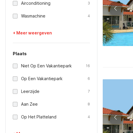
Airconditioning
3
Wasmachine
4
+ Meer weergeven
Plaats
Niet Op Een Vakantiepark
16
Op Een Vakantiepark
6
Leerzijde
7
Aan Zee
8
Op Het Platteland
4