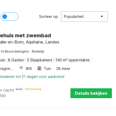
Sorteer op
Populariteit
iehuis met zwembad
alie-en-Born, Aquitaine, Landes
·
(4 Beoordelingen)
Redelijk
uis
·
8 Gasten
·
5 Slaapkamers
·
140 m² oppervlakte
Combimagnetron
Wifi
Tuin
28 meer
annuleren tot 21 dagen voor aankomst
er nacht
€
590
59% korting
Details bekijken
sten