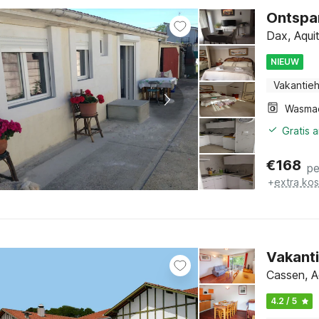
Ontspan
Dax, Aqui
NIEUW
Vakantieh
Wasma
Gratis 
€
168
pe
+
extra ko
Vakant
Cassen, A
4.2 / 5