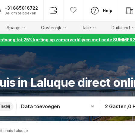
+31 885016722
Help
Bel om te boeken
Spanje
Oostenrijk
Italië
Duitsland
ntvang tot 25% korting op zomerverblijven met code SUMMER
is in Laluque direct on
Data toevoegen
2 Gasten
,
0 
lakbij
tiehuis Laluque