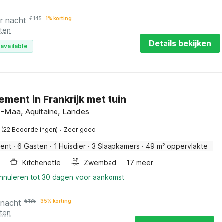
r nacht
€
145
1% korting
sten
Details bekijken
available
ment in Frankrijk met tuin
t-Maa, Aquitaine, Landes
·
(22 Beoordelingen)
Zeer goed
ent
·
6 Gasten
·
1 Huisdier
·
3 Slaapkamers
·
49 m² oppervlakte
Kitchenette
Zwembad
17 meer
annuleren tot 30 dagen voor aankomst
 nacht
€
135
35% korting
sten