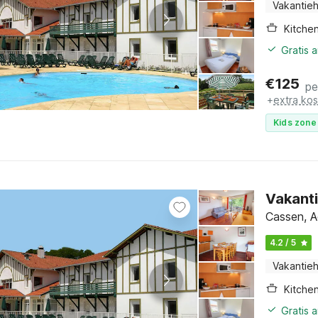
Vakantieh
Kitche
Gratis 
€
125
pe
+
extra ko
Kids zone 
Vakanti
Cassen, A
4.2 / 5
Vakantieh
Kitche
Gratis 