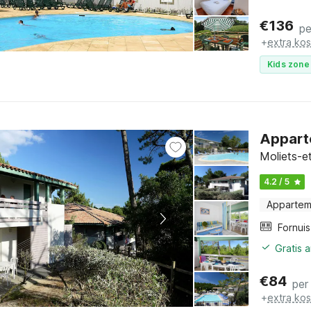
€
136
pe
+
extra ko
Kids zone 
Apparte
Moliets-e
4.2 / 5
Appartem
Fornuis
Gratis 
€
84
per
+
extra ko