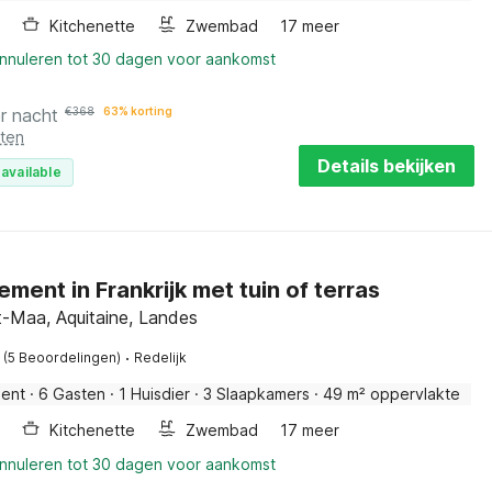
Kitchenette
Zwembad
17 meer
annuleren tot 30 dagen voor aankomst
r nacht
€
368
63% korting
sten
Details bekijken
available
ment in Frankrijk met tuin of terras
t-Maa, Aquitaine, Landes
·
(5 Beoordelingen)
Redelijk
ent
·
6 Gasten
·
1 Huisdier
·
3 Slaapkamers
·
49 m² oppervlakte
Kitchenette
Zwembad
17 meer
annuleren tot 30 dagen voor aankomst