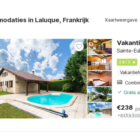
daties in Laluque, Frankrijk
Kaartweergave
Vakant
Sainte-Eul
2.8 / 5
Vakantieh
Gratis 
€
238
p
+
extra ko