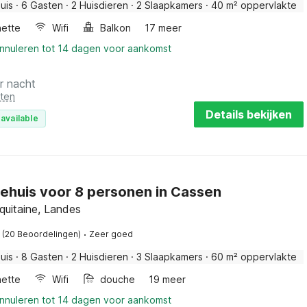
uis
·
6 Gasten
·
2 Huisdieren
·
2 Slaapkamers
·
40 m² oppervlakte
nette
Wifi
Balkon
17 meer
annuleren tot 14 dagen voor aankomst
r nacht
sten
Details bekijken
available
ehuis voor 8 personen in Cassen
quitaine, Landes
·
(20 Beoordelingen)
Zeer goed
uis
·
8 Gasten
·
2 Huisdieren
·
3 Slaapkamers
·
60 m² oppervlakte
nette
Wifi
douche
19 meer
annuleren tot 14 dagen voor aankomst