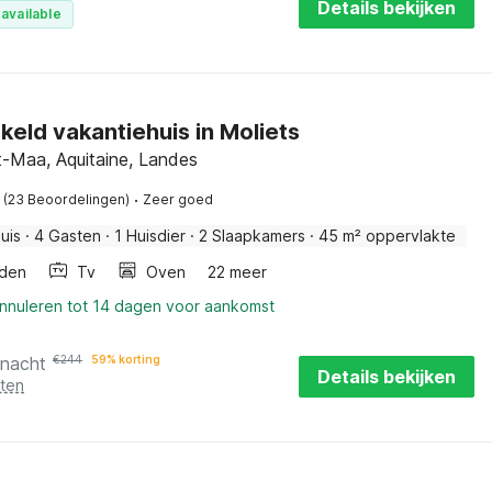
Details bekijken
available
eld vakantiehuis in Moliets
t-Maa, Aquitaine, Landes
·
(23 Beoordelingen)
Zeer goed
uis
·
4 Gasten
·
1 Huisdier
·
2 Slaapkamers
·
45 m² oppervlakte
den
Tv
Oven
22 meer
annuleren tot 14 dagen voor aankomst
 nacht
€
244
59% korting
Details bekijken
sten