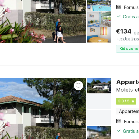
Fornuis
Gratis 
€
134
pe
+
extra ko
Kids zone 
Apparte
Moliets-e
3.3 / 5
Appartem
Fornuis
Gratis 