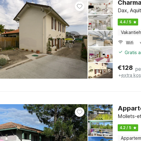
Charman
Dax, Aqui
4.4 / 5
Vakantieh
Wifi
Gratis 
€
128
pe
+
extra ko
Apparte
Moliets-e
4.2 / 5
Appartem