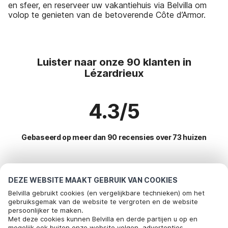
en sfeer, en reserveer uw vakantiehuis via Belvilla om
volop te genieten van de betoverende Côte d’Armor.
Luister naar onze 90 klanten in
Lézardrieux
4.3/5
Gebaseerd op meer dan 90 recensies over 73 huizen
Meest populaire bestemmingen voor
DEZE WEBSITE MAAKT GEBRUIK VAN COOKIES
vakantie
Belvilla gebruikt cookies (en vergelijkbare technieken) om het
gebruiksgemak van de website te vergroten en de website
persoonlijker te maken.
Top steden met top voorzieningen voor vakantie
Met deze cookies kunnen Belvilla en derde partijen u op en
mogelijk ook buiten onze website volgen, advertenties
Vakantiehuis aan zee lannion