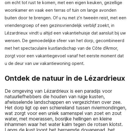
om echt tot rust te komen, met een eigen keuken, gezellige
woonkamer en vaak een terras of tuin om lange avonden
buiten door te brengen. Of u nu met z’n tweeën reist, met een
vriendengroep of een gezinsvriendelijk verblijf zoekt, in
Lézardrieux vindt u altijd een vakantiehuisje dat aansluit bij uw
wensen. De gemoedelijke sfeer van het dorp, gecombineerd
met het spectaculaire kustlandschap van de Côte d’Armor,
zorgt voor een vakantiegevoel vanaf het eerste moment dat
u de deur van uw vakantiewoning opent.
Ontdek de natuur in de Lézardrieux
De omgeving van Lézardrieux is een paradijs voor
natuurliefhebbers die houden van ruige kusten,
afwisselende landschappen en vergezichten over zee.
Het dorp ligt op een schiereiland tussen riviermondingen,
wat zorgt voor een uniek samenspel van zoet en zout
water, met moerassen, bosrijke hellingen en kleine
inhammen waar het water kalm tegen de rotsen klotst.
Langs de kust loopt het beroemde douanepad, het