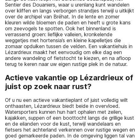
Sentier des Douaniers, waar u urenlang kunt wandelen
over kliffen en langs verborgen strandjes terwijl u uitkijkt
over de archipel van Bréhat. In de lente en zomer
kleuren wilde bloemen de paden en heeft u grote kans
om zeevogels te spotten. Ook het binnenland is
verrassend groen: lieflijke valleien, kronkelende
weggetjes met hortensia’s en kleine kapelletjes die
zomaar opduiken tussen de velden. Een vakantiehuis in
Lézardrieux maakt het eenvoudig om elke dag een
andere wandeling of fietstocht te kiezen, en na afloop
terug te keren naar uw eigen rustige plek in de natuur.
Actieve vakantie op Lézardrieux of
juist op zoek naar rust?
Of u nu een actieve vakantieplant of juist volledig wilt
onthaasten, Lézardrieux biedt beide in overvloed.
Watersporters kunnen hun hart ophalen met zeilen,
kajakken, suppen of een boottocht langs de grillige kust
en de eilanden voor de kust, terwijl wandelaars en
fietsers het achterland verkennen over rustige wegen en
goed gemarkeerde paden. In de omgeving liggen tal van