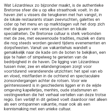
Wat Lézardrieux zo bijzonder maakt, is de authentieke
Bretonse sfeer die u op elke straathoek voelt. In de
haven ziet u vissers die terugkeren met hun vangst, in
de lokale restaurants staan zeevruchten, galettes en
cider op het menu en op marktdagen vult het dorp zich
met de geuren van verse producten en lokale
specialiteiten. De Bretonse cultuur is sterk verbonden
met de zee, met eeuwenoude tradities, muziek en dans
die nog steeds worden gevierd tijdens evenementen en
dorpsfeesten. Vanuit uw vakantiehuis wandelt u
gemakkelijk naar de kade om de boten te bekijken, een
ijsje te halen of simpelweg te genieten van de
bedrijvigheid in de haven. De ligging van Lézardrieux
tussen rivier, zee en eilandengroepen zorgt voor
voortdurend veranderende uitzichten: het spel van eb
en vloed, mistflarden in de ochtend en spectaculaire
zonsondergangen achter de rotsen. Voor wie
geïnteresseerd is in geschiedenis liggen er in de wijde
omgeving kapelletjes, menhirs, oude stadsmuren en
vestingwerken die het verhaal vertellen van deze trotse
regio. Een verblijf in dit gebied voelt daardoor niet alleen
als een ontspannen vakantie, maar ook als een
kennismaking met een unieke cultuur.