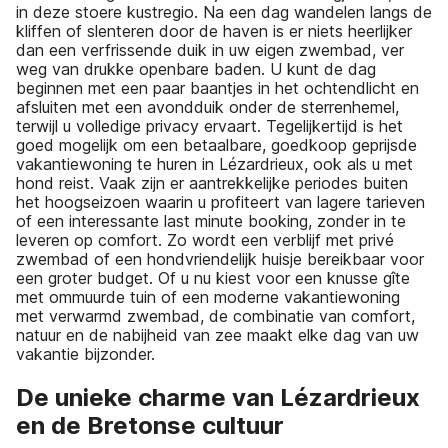
in deze stoere kustregio. Na een dag wandelen langs de
kliffen of slenteren door de haven is er niets heerlijker
dan een verfrissende duik in uw eigen zwembad, ver
weg van drukke openbare baden. U kunt de dag
beginnen met een paar baantjes in het ochtendlicht en
afsluiten met een avondduik onder de sterrenhemel,
terwijl u volledige privacy ervaart. Tegelijkertijd is het
goed mogelijk om een betaalbare, goedkoop geprijsde
vakantiewoning te huren in Lézardrieux, ook als u met
hond reist. Vaak zijn er aantrekkelijke periodes buiten
het hoogseizoen waarin u profiteert van lagere tarieven
of een interessante last minute booking, zonder in te
leveren op comfort. Zo wordt een verblijf met privé
zwembad of een hondvriendelijk huisje bereikbaar voor
een groter budget. Of u nu kiest voor een knusse gîte
met ommuurde tuin of een moderne vakantiewoning
met verwarmd zwembad, de combinatie van comfort,
natuur en de nabijheid van zee maakt elke dag van uw
vakantie bijzonder.
De unieke charme van Lézardrieux
en de Bretonse cultuur