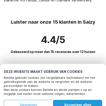
Luister naar onze 15 klanten in Saizy
4.4/5
Gebaseerd op meer dan 15 recensies over 12 huizen
Meest populaire bestemmingen voor
DEZE WEBSITE MAAKT GEBRUIK VAN COOKIES
vakantie
Belvilla gebruikt cookies (en vergelijkbare technieken) om het
gebruiksgemak van de website te vergroten en de website
persoonlijker te maken.
Top steden met top voorzieningen voor vakantie
Met deze cookies kunnen Belvilla en derde partijen u op en
mogelijk ook buiten onze website volgen, advertenties
Kindvriendelijke vakantiehuizen dompierre-les-ormes
Populaire voorzieningen voor vakantie in Saizy
afstemmen op uw interesses en u informatie laten delen via
Kindvriendelijke vakantiehuizen mont-saint-jean
social media.
Vakantiehuis met tuin
Aanpassen
Accepteer alles
Populaire steden voor vakantie in Bourgogne
Door op "accepteren" te klikken gaat u hiermee akkoord. Meer