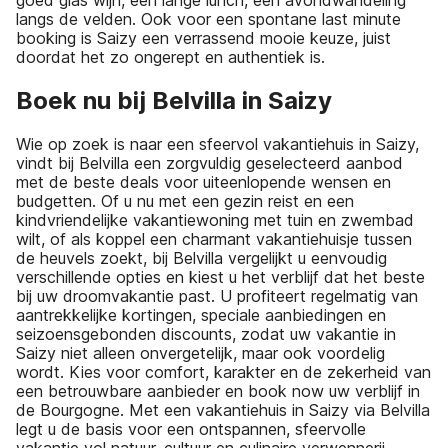
goed glas wijn, een lange lunch, een avondwandeling
langs de velden. Ook voor een spontane last minute
booking is Saizy een verrassend mooie keuze, juist
doordat het zo ongerept en authentiek is.
Boek nu bij Belvilla in Saizy
Wie op zoek is naar een sfeervol vakantiehuis in Saizy,
vindt bij Belvilla een zorgvuldig geselecteerd aanbod
met de beste deals voor uiteenlopende wensen en
budgetten. Of u nu met een gezin reist en een
kindvriendelijke vakantiewoning met tuin en zwembad
wilt, of als koppel een charmant vakantiehuisje tussen
de heuvels zoekt, bij Belvilla vergelijkt u eenvoudig
verschillende opties en kiest u het verblijf dat het beste
bij uw droomvakantie past. U profiteert regelmatig van
aantrekkelijke kortingen, speciale aanbiedingen en
seizoensgebonden discounts, zodat uw vakantie in
Saizy niet alleen onvergetelijk, maar ook voordelig
wordt. Kies voor comfort, karakter en de zekerheid van
een betrouwbare aanbieder en book now uw verblijf in
de Bourgogne. Met een vakantiehuis in Saizy via Belvilla
legt u de basis voor een ontspannen, sfeervolle
vakantie vol natuur, cultuur en culinaire verwennerij.