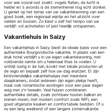
voor wie vooral rust zoekt: vogels fluiten, de lucht is
helder en ’s avonds is de sterrenhemel nog echt donker.
U geniet op het terras van uw vakantiewoning van een
goed boek, een regionaal wijntje en het uitzicht over
velden en bossen. Zo kiest u zelf het tempo van uw
verblijf: vol activiteiten of juist heerlijk ontspannen.
Vakantiehuis in Saizy
Een vakantiehuis in Saizy biedt de ideale basis voor een
authentieke Bourgondische vakantie. In plaats van een
druk hotel verblijft u in uw eigen vakantiewoning, met
voldoende ruimte om u helemaal thuis te voelen. U
ontbijt rustig in de tuin, kookt met lokale producten uit
de regio en bepaalt zelf hoe uw dag eruitziet. Er zijn
kindvriendelijke vakantiehuisjes met meerdere
slaapkamers, zodat iedereen zijn eigen plekje heeft,
maar ook romantische woningen voor een paar dagen
weg met z’n tweeën. Veel huizen combineren
authentieke details, zoals zichtbare houten balken en
stenen muren, met modern comfort zoals WiFi, een
goed uitgeruste keuken en comfortabele bedden. Of u
nu een lang weekend of een langere zomervakantie