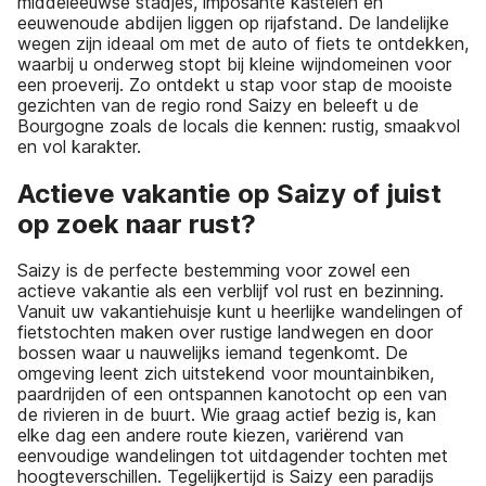
middeleeuwse stadjes, imposante kastelen en
eeuwenoude abdijen liggen op rijafstand. De landelijke
wegen zijn ideaal om met de auto of fiets te ontdekken,
waarbij u onderweg stopt bij kleine wijndomeinen voor
een proeverij. Zo ontdekt u stap voor stap de mooiste
gezichten van de regio rond Saizy en beleeft u de
Bourgogne zoals de locals die kennen: rustig, smaakvol
en vol karakter.
Actieve vakantie op Saizy of juist
op zoek naar rust?
Saizy is de perfecte bestemming voor zowel een
actieve vakantie als een verblijf vol rust en bezinning.
Vanuit uw vakantiehuisje kunt u heerlijke wandelingen of
fietstochten maken over rustige landwegen en door
bossen waar u nauwelijks iemand tegenkomt. De
omgeving leent zich uitstekend voor mountainbiken,
paardrijden of een ontspannen kanotocht op een van
de rivieren in de buurt. Wie graag actief bezig is, kan
elke dag een andere route kiezen, variërend van
eenvoudige wandelingen tot uitdagender tochten met
hoogteverschillen. Tegelijkertijd is Saizy een paradijs