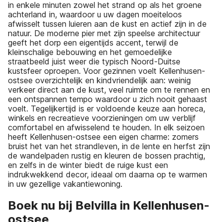
in enkele minuten zowel het strand op als het groene
achterland in, waardoor u uw dagen moeiteloos
afwisselt tussen luieren aan de kust en actief zijn in de
natuur. De moderne pier met zijn speelse architectuur
geeft het dorp een eigentijds accent, terwijl de
kleinschalige bebouwing en het gemoedelijke
straatbeeld juist weer die typisch Noord-Duitse
kustsfeer oproepen. Voor gezinnen voelt Kellenhusen-
ostsee overzichtelijk en kindvriendelijk aan: weinig
verkeer direct aan de kust, veel ruimte om te rennen en
een ontspannen tempo waardoor u zich nooit gehaast
voelt. Tegelijkertijd is er voldoende keuze aan horeca,
winkels en recreatieve voorzieningen om uw verblijf
comfortabel en afwisselend te houden. In elk seizoen
heeft Kellenhusen-ostsee een eigen charme: zomers
bruist het van het strandleven, in de lente en herfst zijn
de wandelpaden rustig en kleuren de bossen prachtig,
en zelfs in de winter biedt de ruige kust een
indrukwekkend decor, ideaal om daarna op te warmen
in uw gezellige vakantiewoning.
Boek nu bij Belvilla in Kellenhusen-
ostsee