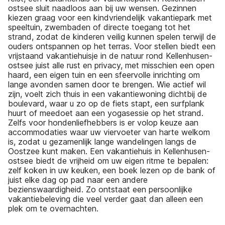
ostsee sluit naadloos aan bij uw wensen. Gezinnen
kiezen graag voor een kindvriendelijk vakantiepark met
speeltuin, zwembaden of directe toegang tot het
strand, zodat de kinderen veilig kunnen spelen terwijl de
ouders ontspannen op het terras. Voor stellen biedt een
vrijstaand vakantiehuisje in de natuur rond Kellenhusen-
ostsee juist alle rust en privacy, met misschien een open
haard, een eigen tuin en een sfeervolle inrichting om
lange avonden samen door te brengen. Wie actief wil
zijn, voelt zich thuis in een vakantiewoning dichtbij de
boulevard, waar u zo op de fiets stapt, een surfplank
huurt of meedoet aan een yogasessie op het strand.
Zelfs voor hondenliefhebbers is er volop keuze aan
accommodaties waar uw viervoeter van harte welkom
is, zodat u gezamenlijk lange wandelingen langs de
Oostzee kunt maken. Een vakantiehuis in Kellenhusen-
ostsee biedt de vrijheid om uw eigen ritme te bepalen:
zelf koken in uw keuken, een boek lezen op de bank of
juist elke dag op pad naar een andere
bezienswaardigheid. Zo ontstaat een persoonlijke
vakantiebeleving die veel verder gaat dan alleen een
plek om te overnachten.