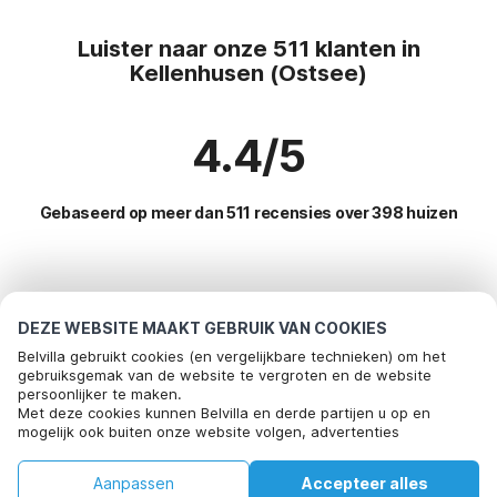
Luister naar onze 511 klanten in
Kellenhusen (Ostsee)
4.4/5
Gebaseerd op meer dan 511 recensies over 398 huizen
Meest populaire bestemmingen voor
vakantie
DEZE WEBSITE MAAKT GEBRUIK VAN COOKIES
Belvilla gebruikt cookies (en vergelijkbare technieken) om het
Top steden met top voorzieningen voor vakantie
gebruiksgemak van de website te vergroten en de website
persoonlijker te maken.
Bel om te boeken
Kindvriendelijke vakantiehuizen grossenbrode
Met deze cookies kunnen Belvilla en derde partijen u op en
Populaire voorzieningen voor vakantie in Kellenhusen-
mogelijk ook buiten onze website volgen, advertenties
Kindvriendelijke vakantiehuizen grossenbrode
ostsee
afstemmen op uw interesses en u informatie laten delen via
social media.
Vakantiehuis aan zee gelting
Kindvriendelijke vakantiehuizen
Aanpassen
Accepteer alles
Populaire steden voor vakantie in Sleeswijk-holstein
Door op "accepteren" te klikken gaat u hiermee akkoord. Meer