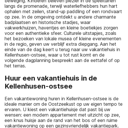
beweging. Kinderen beleven plezier in de speeltuinen
langs de promenade, terwijl waterliefhebbers hun hart
ophalen met zeilen, stand-up paddling of een rondvaart
op zee. In de omgeving ontdekt u andere charmante
badplaatsen en historische stadjes, waar
vakwerkhuizen, haventjes en kleine boetiekjes zorgen
voor een authentieke sfeer. Culturele uitstapjes, zoals
het bezoeken van lokale musea of kleine evenementen
in de regio, geven uw verblijf extra diepgang. Aan het
einde van de dag keert u terug naar uw vakantiehuis in
Kellenhusen-ostsee, waar u tot rust komt en de
volgende dagplanning bespreekt aan de eettafel of op
het terras.
Huur een vakantiehuis in de
Kellenhusen-ostsee
Een vakantiewoning huren in Kellenhusen-ostsee is de
ideale manier om de Oostzeekust op uw eigen tempo te
ervaren. U kiest een vakantiehuisje dat past bij uw
wensen: een modern appartement met uitzicht op zee,
een knus huisje aan de rand van het bos of een ruime
vakantiewoning op een gezinsvriendelijk vakantiepark.