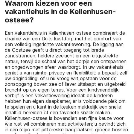
Waarom kiezen voor een
vakantiehuis in de Kellenhusen-
ostsee?
Een vakantiehuis in Kellenhusen-ostsee combineert de
charme van een Duits kustdorp met het comfort van
een volledig ingerichte vakantiewoning. De ligging aan
de Oostzee geeft u direct toegang tot brede
zandstranden, heldere zeelucht en een uitgestrekte
natuur, terwijl de schaal van het dorpje een ontspannen
en ongedwongen sfeer waarborgt. In uw vakantiehuis
geniet u van ruimte, privacy en flexibiliteit: u bepaalt zelf
uw dagindeling, of u nu vroeg wilt opstaan voor de
zonsopgang boven zee of liever uitslaapt en uitgebreid
bruncht op uw eigen terras. Voor een kindvriendelijk
verblijf is een vakantiewoning ideaal: de kinderen
hebben hun eigen slaapkamer, er is voldoende plek om
te spelen en u kunt in de keuken makkelijk een snelle
maaltijd bereiden of een favoriete snack maken.
Kellenhusen-ostsee is bovendien een fijne keuze voor
wie rust wil combineren met activiteiten; u bevindt zich
in een regio met pittoreske badplaatsen, groene bossen